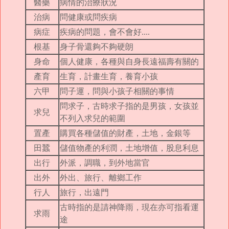
醫藥
病情的治療狀況
治病
問健康或問疾病
病症
疾病的問題，會不會好
....
根基
身子骨還夠不夠硬朗
身命
個人健康，各種與自身長遠福壽有關的
產育
生育，計畫生育，養育小孩
六甲
問子運，問與小孩子相關的事情
問求子，古時求子指的是男孩，女孩並
求兒
不列入求兒的範圍
置產
購買各種儲值的財產，土地，金銀等
田蠶
儲值物產的利潤，土地增值，股息利息
出行
外派，調職，到外地當官
出外
外出、旅行、離鄉工作
行人
旅行，出遠門
古時指的是請神降雨，現在亦可指看運
求雨
途