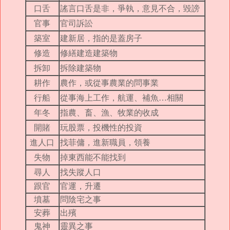
口舌
謠言口舌是非，爭執，意見不合，毀謗
官事
官司訴訟
築室
建新居，指的是蓋房子
修造
修繕建造建築物
拆卸
拆除建築物
耕作
農作，或從事農業的問事業
行船
從事海上工作，航運、補魚…相關
年冬
指農、畜、漁、牧業的收成
開賭
玩股票，投機性的投資
進人口
找菲傭，進新職員，領養
失物
掉東西能不能找到
尋人
找失蹤人口
跟官
官運，升遷
墳墓
問陰宅之事
安葬
出殯
鬼神
靈異之事