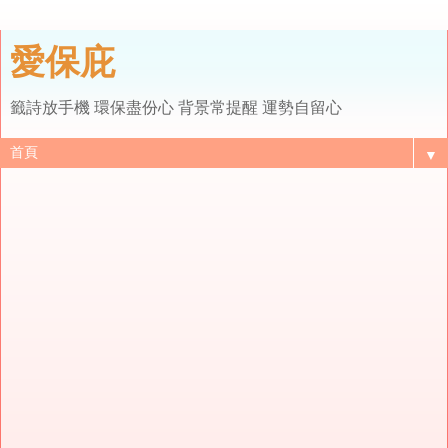
愛保庇
籤詩放手機 環保盡份心 背景常提醒 運勢自留心
▼