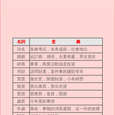
名詞
意 義
功名
各種考試，未來成就，社會地位
婚姻
結訂婚，感情，夫妻相處，男女朋友
經商
事業，商業活動或是投資
求財
請問財運，某件事的賺賠等等
買賣
做生意，開發財源，小本經營
脫貨
賣出東西，賣出存貨
置貨
買東西，進貨，囤貨
歲君
今年度的事情
年歲
壽命，事物的消長週期，這一年的收穫