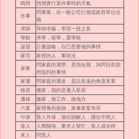
晴雨
預測實行某件事時的天氣
問事業，在一般公司行號或政府單位任
作事
職
求師
拜師求藝，學習一技之長
學館
求學，留學，選學校
謀望
計畫謀略，自己想要做的事情
家宅
家裡的人，事狀況
問家庭的運勢，是指短期，詢問目前面
家事
所臨到的事情
家運
問家庭的運途，是以長遠的角度來看
移居
搬家，指的是遷入新居
遷移
搬家，換工作，換地方
六畜
家裡養的寵物，家禽家畜等等
中保
替人作保，擔任調解人，擔任中間人
靠人
人際關係，要求人幫忙，靠人成全時
來人
問貴人