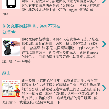
幾款（功能較齊全，設定比較直覺的偏偏是全英文，
其它有中文語系的任務選項又較陽春）所有這裡就推
薦任務及設定感覺中規中距的 Trigger 舊版名稱
NFC...
你終究要換新手機，為何不現在
就懂nfc
›
你終究要換新手機，為何不現在就懂nfc 忘記了是在
哪個網站看到的報導，內容大概是說NFC是由 飛利
浦 、 諾基亞 和 索尼 共同研製開發，確由Google帶
進市場嶄露頭角，但要將它發揚光大，還需看Apple
的臉色，由目前的情況看來好像也是這樣，真是弔
詭。從iPhone6將搭...
緣由
電子發票 正式開始的那年，感覺新奇之於，礙於當
›
時實在太忙，就這樣迷迷糊糊拿了兩，三個月紙本感
熱式發票後，赫然發現這拿在手上的發票是跟以前長
的不一樣沒錯，就多了QR扣，還有一些自家店內產
品打折，加購的資訊！ 這就是所謂的電子發票，狐
疑的當下，我還認真想過要拿尺量一下...