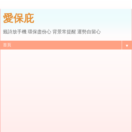
愛保庇
籤詩放手機 環保盡份心 背景常提醒 運勢自留心
▼