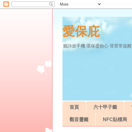
愛保庇
籤詩放手機 環保盡份心 背景常提醒
首頁
六十甲子籤
觀音靈籤
NFC貼標局