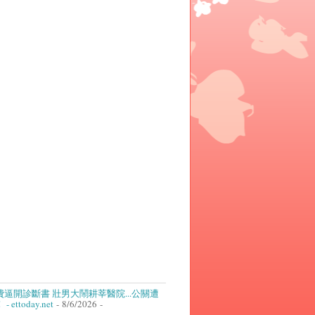
逼開診斷書 壯男大鬧耕莘醫院...公關遭
ettoday.net
- 8/6/2026
-