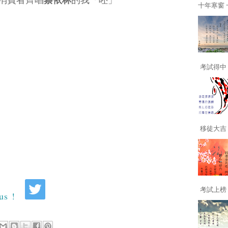
們消費者齊唱
蔡依林
的我「呸」
十年寒窗 一
考試得中 
移徒大吉 
考試上榜 