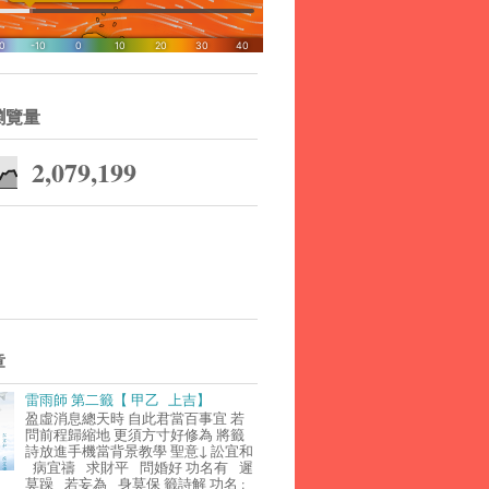
瀏覽量
2,079,199
章
雷雨師 第二籤【 甲乙 上吉】
盈虛消息總天時 自此君當百事宜 若
問前程歸縮地 更須方寸好修為 將籤
詩放進手機當背景教學 聖意↓ 訟宜和
病宜禱 求財平 問婚好 功名有 遲
莫躁 若妄為 身莫保 籤詩解 功名 :