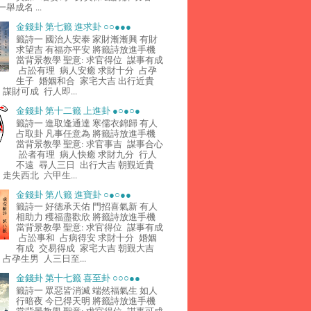
舉成名 ...
金錢卦 第七籤 進求卦 ○○●●●
籤詩一 國治人安泰 家財漸漸興 有財
求望吉 有福亦平安 將籤詩放進手機
當背景教學 聖意: 求官得位 謀事有成
占訟有理 病人安癒 求財十分 占孕
生子 婚姻和合 家宅大吉 出行近貴
謀財可成 行人即...
金錢卦 第十二籤 上進卦 ●○●○●
籤詩一 進取逢通達 寒儒衣錦歸 有人
占取卦 凡事任意為 將籤詩放進手機
當背景教學 聖意: 求官事吉 謀事合心
訟者有理 病人快癒 求財九分 行人
不遠 尋人三日 出行大吉 朝覲近貴
走失西北 六甲生...
金錢卦 第八籤 進寶卦 ○●○●●
籤詩一 好德承天佑 門招喜氣新 有人
相助力 穫福盡歡欣 將籤詩放進手機
當背景教學 聖意: 求官得位 謀事有成
占訟事和 占病得安 求財十分 婚姻
有成 交易得成 家宅大吉 朝覲大吉
占孕生男 人三日至...
金錢卦 第十七籤 喜至卦 ○○○●●
籤詩一 眾惡皆消滅 端然福氣生 如人
行暗夜 今已得天明 將籤詩放進手機
當背景教學 聖意: 求官得位 謀事可成