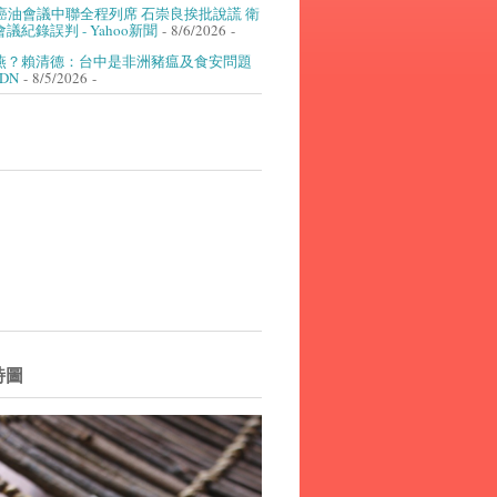
癌油會議中聯全程列席 石崇良挨批說謊 衛
議紀錄誤判 - Yahoo新聞
- 8/6/2026
-
燕？賴清德：台中是非洲豬瘟及食安問題
UDN
- 8/5/2026
-
詩圖