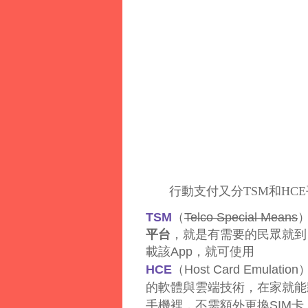
行動支付又分TSM和HC
TSM
（
Telco Special Means
）
平台
，就是有需要的民眾就到自
載該App，就可使用
HCE
（Host Card Emulation
的軟體與雲端技術，在家就能
手機裡，
不需額外更換SIM卡