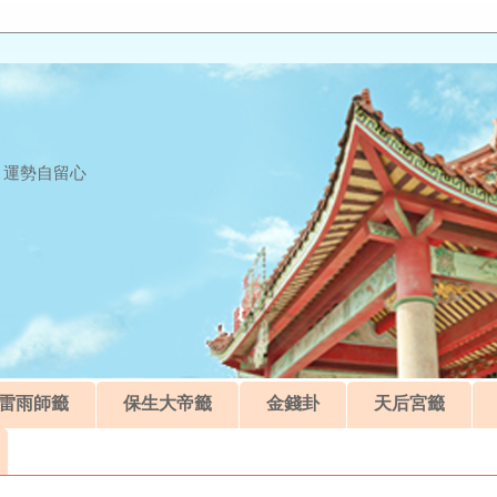
 運勢自留心
雷雨師籤
保生大帝籤
金錢卦
天后宮籤