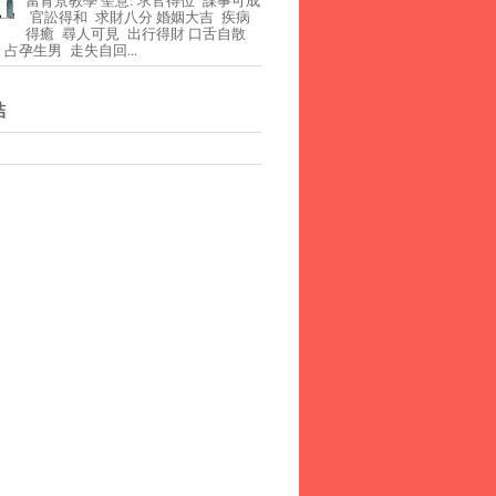
官訟得和 求財八分 婚姻大吉 疾病
得癒 尋人可見 出行得財 口舌自散
占孕生男 走失自回...
結