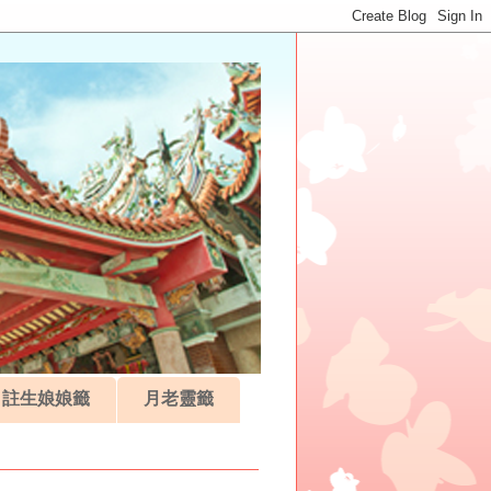
註生娘娘籤
月老靈籤