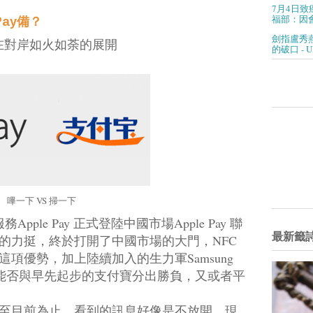
7月4日致
福部：因會
ay備？
劍指盧秀
鬥正在對岸如火如荼的展開
的破口 - 
嗶一下 VS 掃一下
pple Pay 正式登陸中國市場Apple Pay 聯
最新籤
的力挺，終於打開了中國市場的大門，NFC
項優勢，加上陸續加入的生力軍Samsung
能否與早先起步的支付寶分出勝負，又或者平
至目前為止，看到的訊息好像是不放
開
，現