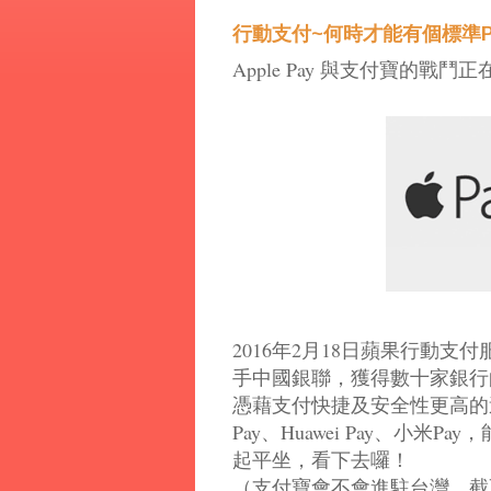
行動支付~何時才能有個標準P
Apple Pay 與支付寶的戰
2016年2月18日蘋果行動支付服務A
手中國銀聯，獲得數十家銀行
憑藉支付快捷及安全性更高的這
Pay、Huawei Pay、小米
Pay，
起平坐，看下去囉！
（支付寶會不會進駐
台灣
，截