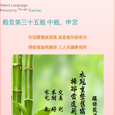
Powered by
Translate
觀音第三十五籤 中籤。申宮
衣冠重整就宿風 道是無功卻有功
掃卻當途荊棘碍 三人共議事相同