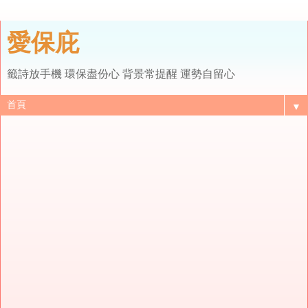
愛保庇
籤詩放手機 環保盡份心 背景常提醒 運勢自留心
▼