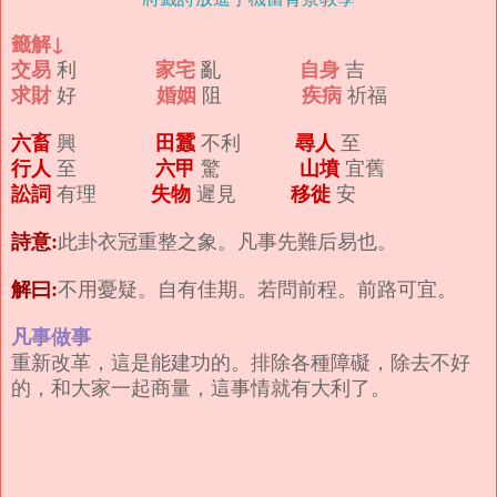
籤解↓
交易
家宅
自身
利
亂
吉
求財
婚姻
疾病
好
阻
祈福
六畜
田蠶
尋人
興
不利
至
行人
六甲
山墳
至
驚
宜舊
訟詞
失物
移徙
有理
遲見
安
詩意:
此卦衣冠重整之象。凡事先難后易也。
解曰:
不用憂疑。自有佳期。若問前程。前路可宜。
凡事做事
重新改革，這是能建功的。排除各種障礙，除去不好
的，和大家一起商量，這事情就有大利了。