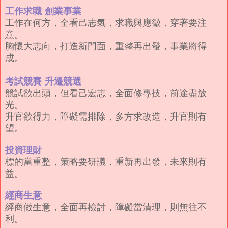
工作求職
創業事業
工作在何方，全看己志氣，求職與應徵，穿著要注
意。
胸懷大志向，打造新門面，重整再出發，事業將得
成。
考試競賽
升遷競選
競試欲出頭，但看己宏志，全面修專技，前途盡放
光。
升官欲得力，障礙需排除，多方求改造，升官則有
望。
投資理財
標的當重整，策略要研議，重新再出發，未來則有
益。
經商生意
經商做生意，全面再檢討，障礙當清理，則無往不
利。