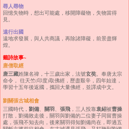
尋人尋物
回憶失物時，想出可能處，移開障礙物，失物當得
見。
遠行出國
遠地求發展，與人共商議，再除諸障礙，前景盡輝
煌。
籤詩故事~
唐僧取經
唐三藏
玄奘
姓陳名禕，十三歲出家，法號
。奉唐太宗
命令， 往天竺(印度)取佛經，歷盡艱辛，四年始達，
學習十五年後返國，攜回大量佛經，並譯成中文。
劉關張古城相會
劉備
關羽
張飛
袁紹
曹操
三國時代，
、
、
，三人投靠
被
打散，劉備敗走後，關羽與劉備的二位妻子同留曹操
處，張飛不知去向，後來關羽得知劉備尚在，即過五
關斬六將前往相會，在古城遇見張飛，又打聽到劉備