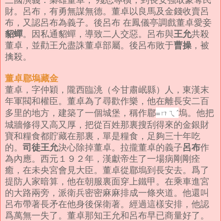
財。呂布，有勇無謀無德。董卓以良馬及金錢收賣呂
布，又認呂布為義子。後呂布 在鳳儀亭調戲董卓愛妾
貂蟬
王允
。因私通貂蟬，導致二人交惡。呂布與
共殺
曹操
董卓，並勸王允盡誅董卓部屬。後呂布敗于
，被
擒殺。
董卓郿塢藏金
董卓，字仲穎，隴西臨洮（今甘肅岷縣）人，東漢末
年軍閥和權臣。
董卓為了尋歡作樂，他在離長安二百
多里的地方，建築了一個城堡，稱作郿
塢。他把
=ㄇㄟˊ
城牆修得又高又厚，把從百姓那裏搜刮得來的金銀財
寶和糧食都貯藏在那裏，單是糧食，足夠三十年吃
司徒王允
呂布
的。
決心除掉董卓。拉攏董卓的義子
作
為內應。西元１９２年，漢獻帝生了一場病剛剛痊
癒，在未央宮會見大臣。董卓從郿塢到長安去。爲了
提防人家暗算，他在朝服裏面穿上鐵甲。在乘車進宮
的大路兩旁，派衛兵密密麻麻排成一條夾道。他還叫
呂布帶著長矛在他身後保衛著。經過這樣安排，他認
爲萬無一失了。董卓那知王允和呂布早已商量好了。