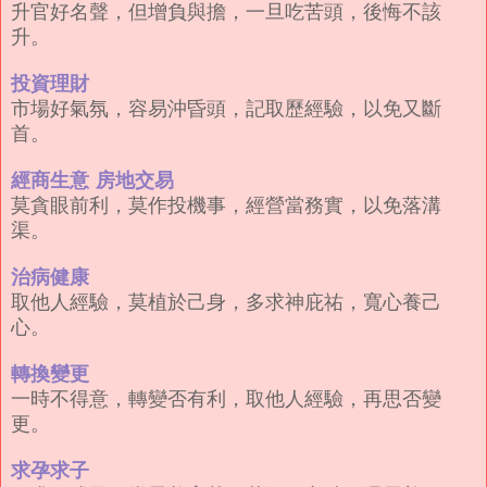
升官好名聲，但增負與擔，一旦吃苦頭，後悔不該
升。
投資理財
市場好氣氛，容易沖昏頭，記取歷經驗，以免又斷
首。
經商生意 房地交易
莫貪眼前利，莫作投機事，經營當務實，以免落溝
渠。
治病健康
取他人經驗，莫植於己身，多求神庇祐，寬心養己
心。
轉換變更
一時不得意，轉變否有利，取他人經驗，再思否變
更。
求孕求子