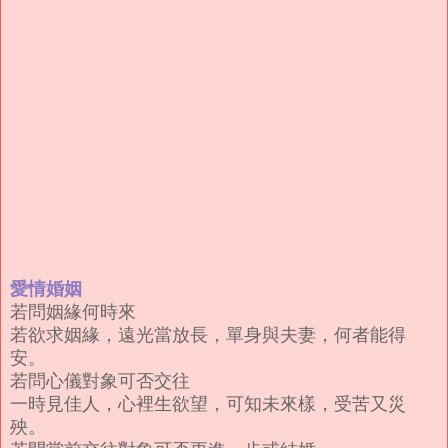
愛情婚姻
若問姻緣何時來
若欲求姻緣，遠光當放長，單身與夫妻，何者能得
安。
若問心儀對象可否交往
一時見佳人，心裡生欲望，可知未來樣，受苦又災
殃。