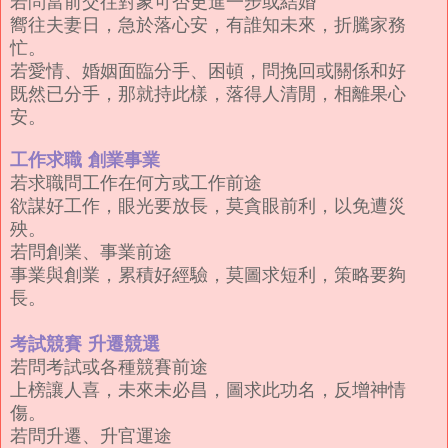
若問當前交往對象可否更進一步或結婚
嚮往夫妻日，急於落心安，有誰知未來，折騰家務
忙。
若愛情、婚姻面臨分手、困頓，問挽回或關係和好
既然已分手，那就持此樣，落得人清閒，相離果心
安。
工作求職
創業事業
若求職問工作在何方或工作前途
欲謀好工作，眼光要放長，莫貪眼前利，以免遭災
殃。
若問創業、事業前途
事業與創業，累積好經驗，莫圖求短利，策略要夠
長。
考試競賽
升遷競選
若問考試或各種競賽前途
上榜讓人喜，未來未必昌，圖求此功名，反增神情
傷。
若問升遷、升官運途