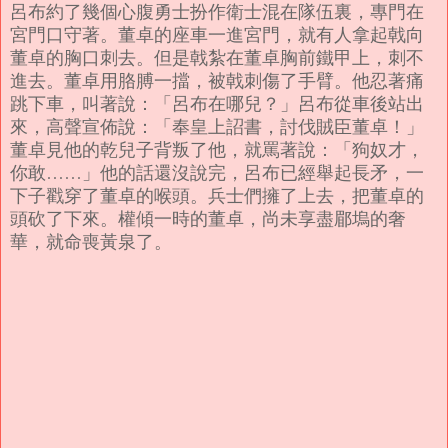
呂布約了幾個心腹勇士扮作衛士混在隊伍裏，專門在
宮門口守著。董卓的座車一進宮門，就有人拿起戟向
董卓的胸口刺去。但是戟紮在董卓胸前鐵甲上，刺不
進去。董卓用胳膊一擋，被戟刺傷了手臂。他忍著痛
跳下車，叫著說：「呂布在哪兒？」呂布從車後站出
來，高聲宣佈說：「奉皇上詔書，討伐賊臣董卓！」
董卓見他的乾兒子背叛了他，就罵著說：「狗奴才，
你敢……」他的話還沒說完，呂布已經舉起長矛，一
下子戳穿了董卓的喉頭。兵士們擁了上去，把董卓的
頭砍了下來。權傾一時的董卓，尚未享盡郿塢的奢
華，就命喪黃泉了。