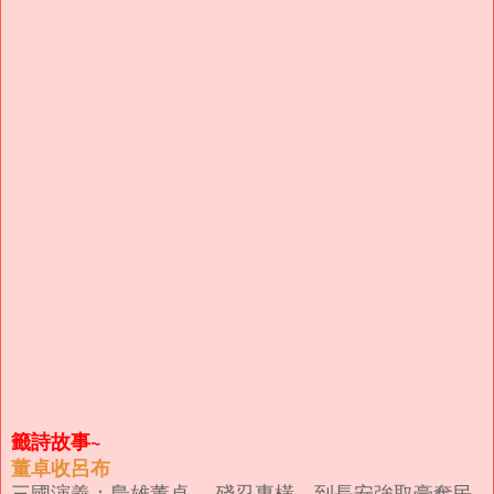
籤詩故事~
董卓收呂布
三國演義：梟雄董卓， 殘忍專橫，到長安強取豪奪民