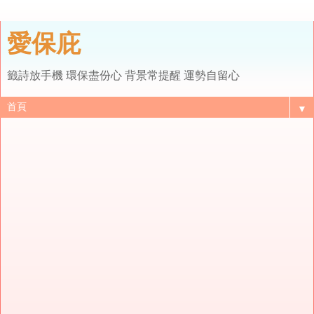
愛保庇
籤詩放手機 環保盡份心 背景常提醒 運勢自留心
▼