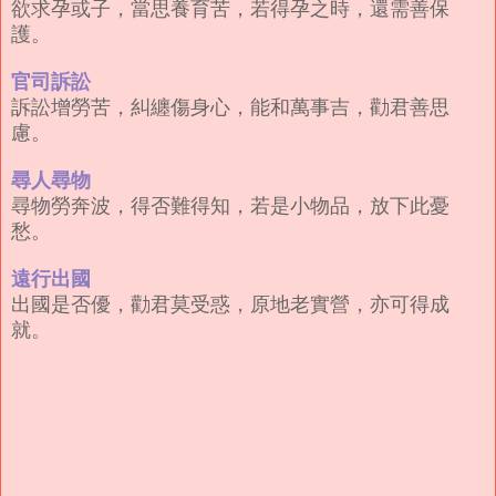
欲求孕或子，當思養育苦，若得孕之時，還需善保
護。
官司訴訟
訴訟增勞苦，糾纏傷身心，能和萬事吉，勸君善思
慮。
尋人尋物
尋物勞奔波，得否難得知，若是小物品，放下此憂
愁。
遠行出國
出國是否優，勸君莫受惑，原地老實營，亦可得成
就。