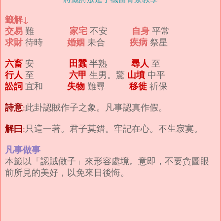
籤解↓
交易
家宅
自身
難
不安
平常
求財
婚姻
疾病
待時
未合
祭星
六畜
田蠶
尋人
安
半熟
至
行人
六甲
山墳
至
生男。驚
中平
訟詞
失物
移徙
宜和
難尋
祈保
詩意
:
此卦認賊作子之象。凡事認真作假。
解曰
:
只這一著。君子莫錯。牢記在心。不生寂寞。
凡事做事
本籤以「認賊做子」來形容處境。意即，不要貪圖眼
前所見的美好，以免來日後悔。