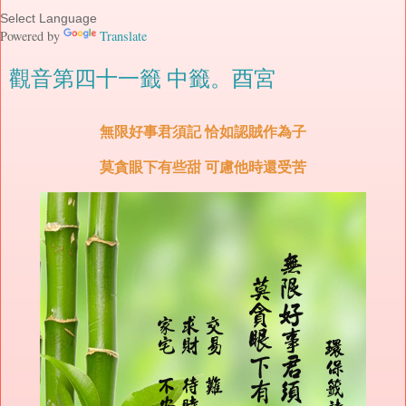
Powered by
Translate
觀音第四十一籤 中籤。酉宮
無限好事君須記 恰如認賊作為子
莫貪眼下有些甜 可慮他時還受苦