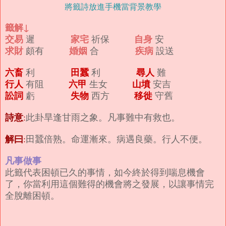
將籤詩放進手機當背景教學
籤解↓
交易
家宅
自身
遲
祈保
安
求財
婚姻
疾病
頗有
合
設送
六畜
田蠶
尋人
利
利
難
行人
六甲
山墳
有阻
生女
安吉
訟詞
失物
移徙
虧
西方
守舊
詩意
:
此卦旱逢甘雨之象。凡事難中有救也。
解曰
:
田蠶倍熟。命運漸來。病遇良藥。行人不便。
凡事做事
此籤代表困頓已久的事情，如今終於得到喘息機會
了，你當利用這個難得的機會將之發展，以讓事情完
全脫離困頓。