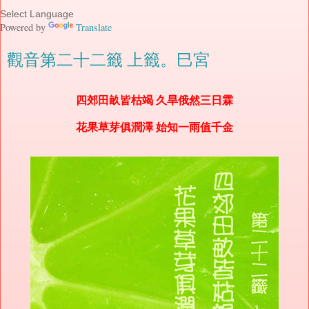
Powered by
Translate
觀音第二十二籤 上籤。巳宮
四郊田畝皆枯竭 久旱俄然三日霖
花果草芽俱潤澤 始知一雨值千金