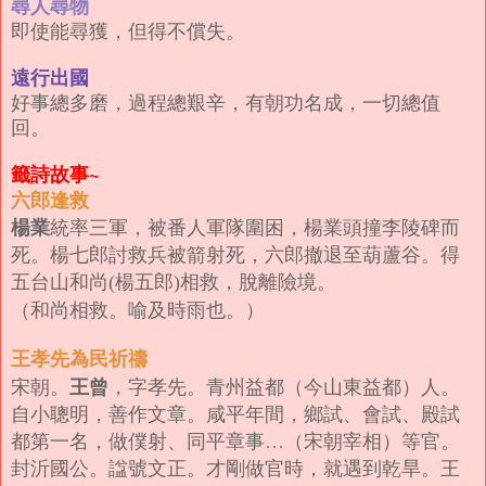
尋人尋物
即使能尋獲，但得不償失。
遠行出國
好事總多磨，過程總艱辛，有朝功名成，一切總值
回。
籤詩故事~
六郎逢救
楊業
統率三軍，被番人軍隊圍困，楊業頭撞李陵碑而
死。
楊七郎討救兵被箭射死，六郎撤退至葫蘆谷。得
五台山和尚(楊五郎)相救，脫離險境。
（和尚相救。喻及時雨也。）
王孝先為民祈禱
王曾
宋朝。
，字孝先。青州益都（今山東益都）人。
自小聰明，善作文章。
咸平年間，鄉試、會試、殿試
都第一名，做僕射、同平章事…（宋朝宰相）等官。
封沂國公。諡號文正。
才剛做官時，就遇到乾旱。王