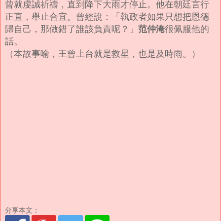
曾就虔誠祈禱，直到降下大雨才停止。
他在朝廷言行
正直，舉止合宜。曾經說：「執政者如果只想把恩德
范仲淹
歸自己，那做錯了誰該負責呢？」
很佩服他的
話。
（本故事喻，王曾上台就是救星，也是及時雨。）
分享本文：