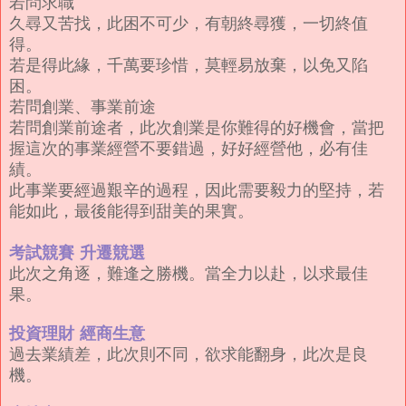
若問求職
久尋又苦找，此困不可少，有朝終尋獲，一切終值
得。
若是得此緣，千萬要珍惜，莫輕易放棄，以免又陷
困。
若問創業、事業前途
若問創業前途者，此次創業是你難得的好機會，當把
握這次的事業經營不要錯過，好好經營他，必有佳
績。
此事業要經過艱辛的過程，因此需要毅力的堅持，若
能如此，最後能得到甜美的果實。
考試競賽
升遷競選
此次之角逐，難逢之勝機。當全力以赴，以求最佳
果。
投資理財 經商生意
過去業績差，此次則不同，欲求能翻身，此次是良
機。