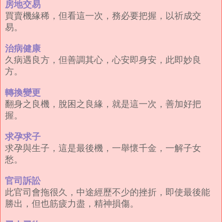
房地交易
買賣機緣稀，但看這一次，務必要把握，以祈成交
易。
治病健康
久病遇良方，但善調其心，心安即身安，此即妙良
方。
轉換變更
翻身之良機，脫困之良緣，就是這一次，善加好把
握。
求孕求子
求孕與生子，這是最後機，一舉懷千金，一解子女
愁。
官司訴訟
此官司會拖很久，中途經歷不少的挫折，即使最後能
勝出，但也筋疲力盡，精神損傷。