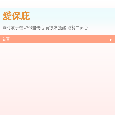
愛保庇
籤詩放手機 環保盡份心 背景常提醒 運勢自留心
▼