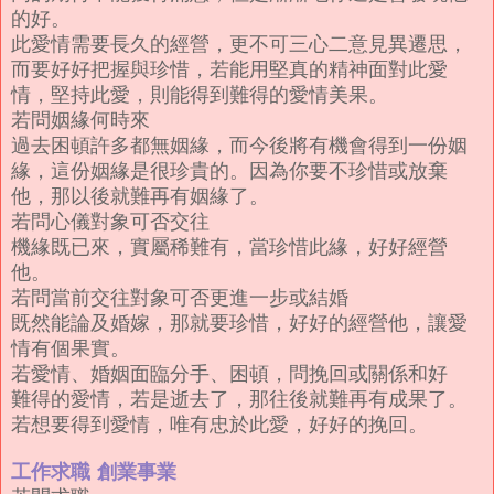
的好。
此愛情需要長久的經營，更不可三心二意見異遷思，
而要好好把握與珍惜，若能用堅真的精神面對此愛
情，堅持此愛，則能得到難得的愛情美果。
若問姻緣何時來
過去困頓許多都無姻緣，而今後將有機會得到一份姻
緣，這份姻緣是很珍貴的。因為你要不珍惜或放棄
他，那以後就難再有姻緣了。
若問心儀對象可否交往
機緣既已來，實屬稀難有，當珍惜此緣，好好經營
他。
若問當前交往對象可否更進一步或結婚
既然能論及婚嫁，那就要珍惜，好好的經營他，讓愛
情有個果實。
若愛情、婚姻面臨分手、困頓，問挽回或關係和好
難得的愛情，若是逝去了，那往後就難再有成果了。
若想要得到愛情，唯有忠於此愛，好好的挽回。
工作求職
創業事業