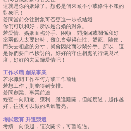
這就是你的姻緣了。想必是個來頭不小或條件不賴的
對象吧！
若問當前交往對象可否更進一步或結婚
你們可以和好，所以是合婚的對象。
若愛情、婚姻面臨分手、困頓，問挽回或關係和好
當兩個人太要好時，難免會變得任性、嬌寵、隨便，
而失去相處的分寸，就會因此而吵鬧分手。所以，這
是你們要自己檢討的。好好的守住相處的行儀與尺
度，好好的去回歸愛情吧！
工作求職
創業事業
若求職問工作在何方或工作前途
若想工作，則能得到安排。
若問創業、事業前途
經營一向順遂、獲利，雖逢難關，但能度過，越作越
好，往後可以做的名氣響亮。
考試競賽
升遷競選
考績一向優越，這次關卡，可望通過。