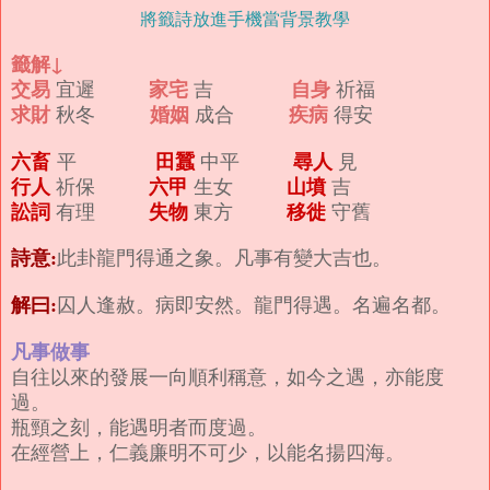
將籤詩放進手機當背景教學
籤解↓
交易
家宅
自身
宜遲
吉
祈福
求財
婚姻
疾病
秋冬
成合
得安
六畜
田蠶
尋人
平
中平
見
行人
六甲
山墳
祈保
生女
吉
訟詞
失物
移徙
有理
東方
守舊
詩意:
此卦龍門得通之象。凡事有變大吉也。
解曰:
囚人逢赦。病即安然。龍門得遇。名遍名都。
凡事做事
自往以來的發展一向順利稱意，如今之遇，亦能度
過。
瓶頸之刻，能遇明者而度過。
在經營上，仁義廉明不可少，以能名揚四海。