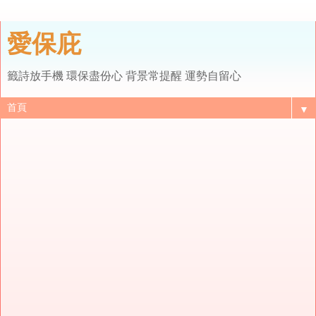
愛保庇
籤詩放手機 環保盡份心 背景常提醒 運勢自留心
▼