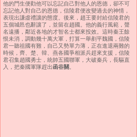
他的門生便勸他可以忘記自己對他人的恩德，卻不可
忘記他人對自己的恩德，信陵君便改變過去的神情，
表現出謙虛禮讓的態度。後來，趙王要封給信陵君的
五個城邑也辭讓了，並留在趙國。他的義行風範，聲
名遠播，鄰近各地的才智名士都來投效。這時秦王餘
恨未消，調動幾十萬大軍，打算一舉剷平魏國，信陵
君一聽祖國有難，自己又勢單力薄，正在進退兩難的
時候，齊、楚、韓、燕各國爭相派兵趕來支援，信陵
君召集趙國勇士，統帥五國聯軍，大破秦兵，長驅直
函谷關
入，把秦國軍隊趕出
。