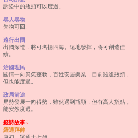
訴訟中的瓶頸可以度過。
尋人尋物
失物可回。
遠行出國
出國深造，將可名揚四海。遠地發揮，將可創造佳
績。
治國理民
國情一向景氣蓬勃，百姓安居樂業，目前雖逢瓶頸，
但也能度過。
政局前途
局勢發展一向得勢，雖然遇到瓶頸，但有高人指點，
能安然度過。
籤詩故事~
羅通拜帥
唐初。羅通十七歲。