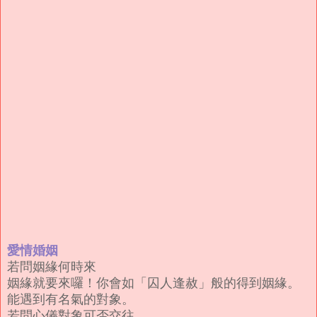
愛情婚姻
若問姻緣何時來
姻緣就要來囉！你會如「囚人逢赦」般的得到姻緣。
能遇到有名氣的對象。
若問心儀對象可否交往