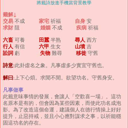
將籤詩放進手機當背景教學
籤解↓
交易
家宅
自身
不成
祈福
安
求財
婚姻
疾病
阻
不成
祈福
六畜
田蠶
尋人
可養
半熟
西方
行人
六甲
山墳
有信
生女
吉
訟詞
失物
移徙
虧
難尋
守舊
詩意
:
此卦虛名之象。凡事虛多少實宜守舊也。
解曰
:
上下心煩。求閒不閒。欲望功名。守舊身安。
凡事做事
此籤意味事情的發展，會讓人「空歡喜一場」。這功
名原本是有的，但會因為某些因素，而使此功名成泡
影。為了改造這個命運，建議個人在德行情操上好好
提升，止惡持戒，並且小心應對謀求之事，以祈能穩
固這功名的存在。