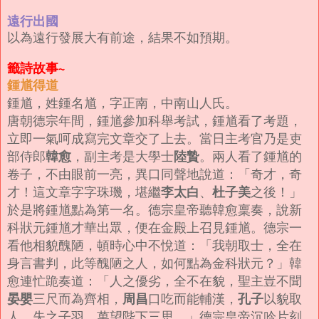
遠行出國
以為遠行發展大有前途，結果不如預期。
籤詩故事~
鍾馗得道
鍾馗，姓鍾名馗，字正南，中南山人氏。
唐朝德宗年間，鍾馗參加科舉考試，鍾馗看了考題，
立即一氣呵成寫完文章交了上去。當日主考官乃是吏
部侍郎
韓愈
，副主考是大學士
陸贄
。兩人看了鍾馗的
卷子，不由眼前一亮，異口同聲地說道：「奇才，奇
才！這文章字字珠璣，堪繼
李太白
、
杜子美
之後！」
於是將鍾馗點為第一名。
德宗皇帝聽韓愈稟奏，說新
科狀元鍾馗才華出眾，便在金殿上召見鍾馗。
德宗一
看他相貌醜陋，頓時心中不悅道：「我朝取士，全在
身言書判，此等醜陋之人，如何點為金科狀元？」
韓
愈連忙跪奏道：「人之優劣，全不在貌，聖主豈不聞
晏嬰
三尺而為齊相，
周昌
口吃而能輔漢，
孔子
以貌取
人，失之子羽，萬望陛下三思。」
德宗皇帝沉吟片刻