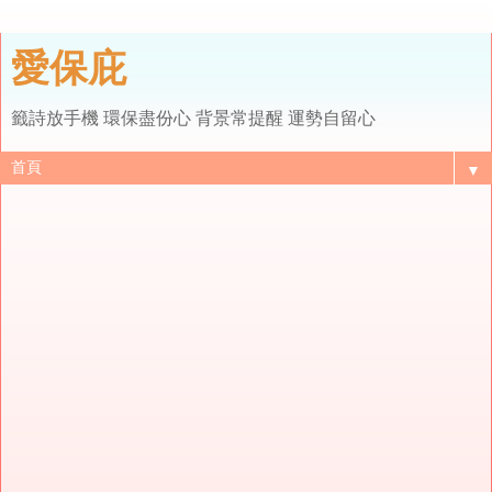
愛保庇
籤詩放手機 環保盡份心 背景常提醒 運勢自留心
▼