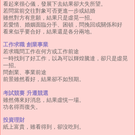
看起來很心儀，發展下去結果卻大失所望。
若問當前交往對象可否更進一步或結婚
雖然對方有意願，結果只是虛晃一招。
若愛情、婚姻面臨分手、困頓，問挽回或關係和好
看來似乎要合好，結果還是各分兩地。
工作求職
創業事業
若求職問工作在何方或工作前途
一時找到了好工作，以為可以輝煌騰達，卻只是虛晃
一招。
問創業、事業前途
前景雖然看好，結果卻不如預期。
考試競賽
升遷競選
雖然傳來好消息，結果虛愰一場。
功名得而復失。
投資理財
紙上富貴，雖看得到，卻沒吃到。