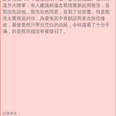
溫升大將軍，有人建議桓溫念舊情重新起用殷浩
，並
寫信告訴他，殷浩欣然同意，並寫了信答覆。但是殷
浩太重視這封信，為避免其中有錯誤而多次拆信修
改，最後竟然只寄出空白的信紙，令桓溫看了十分不
滿，於是殷浩就沒有被徵召了。
分享本文：