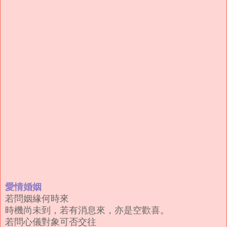
愛情婚姻
若問姻緣何時來
時機尚未到，若有消息來，亦是空歡喜。
若問心儀對象可否交往