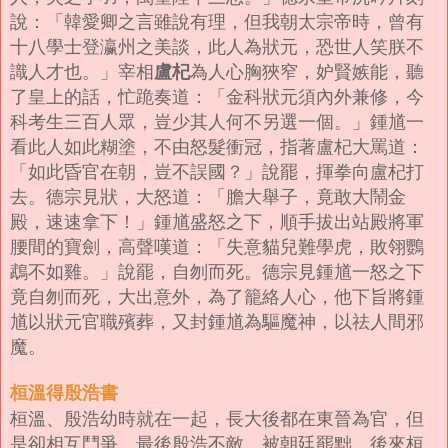
說：「韓愛卿之言雖說有理，但我朝太宗帝時，曾有
十八學士登瀛州之美談，此人為狀元，恐世人笑朕不
識人才也。」
宰相
盧杞
為人心胸狹窄，妒賢嫉能，聽
了皇上的話，忙跪奏道：「金科狀元須內外兼修，今
科考生三百人眾，豈少其人何不另選一個。」
鍾馗一
看此人如此糊塗，不由怒髮衝冠，指著盧杞大罵道：
「如此昏官在朝，豈不誤國？」說罷，揮拳向盧杞打
去。
德宗見狀，大怒道：「膽大舉子，竟敢大鬧金
殿，速速拿下！」
鍾馗盛怒之下，順手拔出站殿將軍
腰間的寶劍，高聲嘆道：「失意貓兒難學虎，敗翎鸚
鵡不如雞。」說罷，自刎而死。
德宗見鍾馗一怒之下
竟自刎而死，大出意外，為了籠絡人心，他下旨將鍾
馗以狀元官職殯葬，又封鍾馗為驅魔神，以祛人間邪
魔。
桓溫得殷浩書
桓溫、殷浩幼時就在一起，長大後都在東晉為官，但
是卻相互鬥爭，最後殷浩不敵，被朝廷罷黜。
後來桓