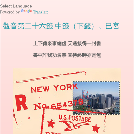
Powered by
Translate
觀音第二十六籤 中籤（下籤）。巳宮
上下傳來事總虛 天邊接得一封書
書中許我功名事 直待終時亦是無