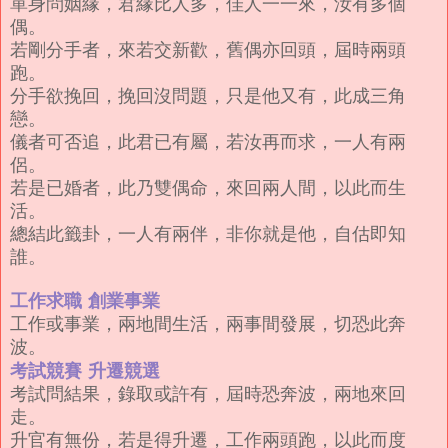
單身問姻緣，君緣比人多，佳人一一來，汝有多個
偶。
若剛分手者，來若交新歡，舊偶亦回頭，屆時兩頭
跑。
分手欲挽回，挽回沒問題，只是他又有，此成三角
戀。
儀者可否追，此君已有屬，若汝再而求，一人有兩
侶。
若是已婚者，此乃雙偶命，來回兩人間，以此而生
活。
總結此籤卦，一人有兩伴，非你就是他，自估即知
誰。
工作求職 創業事業
工作或事業，兩地間生活，兩事間發展，切恐此奔
波。
考試競賽 升遷競選
考試問結果，錄取或許有，屆時恐奔波，兩地來回
走。
升官有無份，若是得升遷，工作兩頭跑，以此而度