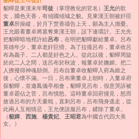
貂蟬從王司徒計
司徒
王允
貂蟬是東漢末年
（掌理教化的官名）
的歌
女，國色天香，有傾國傾城之貌。見東漢王朝被奸臣
董卓
所操縱，於月下焚香禱告上天，願為主人擔憂。
王允眼看董卓將篡奪東漢王朝，設下連環計。王允先
呂布
把貂蟬暗地裡許給
，在明把貂蟬獻給董卓。呂布
英雄年少，董卓老奸巨猾。為了拉攏呂布，董卓收呂
布為義子。二人都是好色之人。從此以後，貂蟬周旋
於此二人之間，送呂布於秋波，報董卓於嫵媚。把二
人撩撥得神魂顛倒。
呂布自董卓收貂蟬入府為姬之
後，心懷不滿。一日，呂布乘董卓上朝時，入董卓府
探貂蟬，並邀鳳儀亭相會，貂蟬見呂布，假意哭訴被
董卓霸佔之苦，呂布憤怒。這時董卓回府撞見，怒而
搶過呂布的方天畫戟，直刺呂布，呂布飛身逃走，從
此兩人互相猜忌，王允便說服呂布，鏟除了董卓。
貂嬋
西施
楊貴妃
王昭君
（
、
、
、
為中國古代四大美
女。）