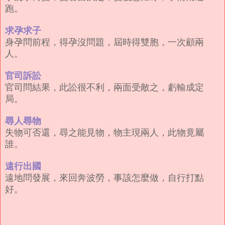
跑。
求孕求子
身孕問前程，得孕沒問題，屆時得雙胞，一次顧兩
人。
官司訴訟
官司問結果，此訟很不利，兩面受敵之，虧輸成定
局。
尋人尋物
失物可否還，尋之能見物，物主現兩人，此物竟屬
誰。
遠行出國
遠地問發展，來回奔波勞，事該怎麼做，自行打點
好。