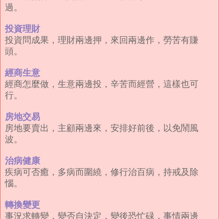
過。
投資理財
投資問成果，理財兩邊押，來回兩邊作，勞苦有賺
頭。
經商生意
經商怎麼做，生意兩邊投，辛苦而經營，這樣也可
行。
房地交易
房地要賣出，主顧兩邊來，安排好前後，以免鬧風
波。
治病健康
疾病可否癒，多病而圍繞，修行治百病，持戒及除
惱。
轉換變更
事況求轉變，變否自決定，變後恐忙碌，事情兩邊