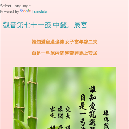
Powered by
Translate
觀音第七十一籤 中籤。辰宮
誰知愛寵遇強徒 女子當年嫁二夫
自是一弓施兩箭 騎龍跨馬上安居