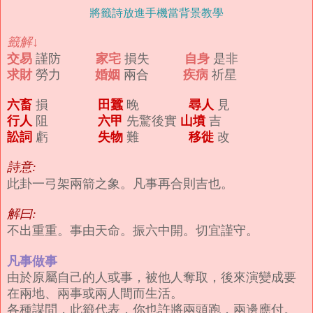
將籤詩放進手機當背景教學
籤解↓
交易
家宅
自身
謹防
損失
是非
求財
婚姻
疾病
勞力
兩合
祈星
六畜
田蠶
尋人
損
晚
見
行人
六甲
山墳
阻
先驚後實
吉
訟詞
失物
移徙
虧
難
改
詩意:
此卦一弓架兩箭之象。凡事再合則吉也。
解曰:
不出重重。事由天命。振六中開。切宜謹守。
凡事做事
由於原屬自己的人或事，被他人奪取，後來演變成要
在兩地、兩事或兩人間而生活。
各種謀問，此籤代表，你也許將兩頭跑，兩邊應付。