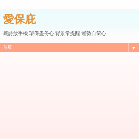
愛保庇
籤詩放手機 環保盡份心 背景常提醒 運勢自留心
▼