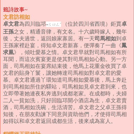
籤詩故事~
文君訪相如
卓文君
卓
為四川臨邛
（位於四川省西境）鉅賈
=ㄑㄩㄥˊ
王孫
之女，精通音律，有文名。十六歲時嫁人，幾年
司馬相如
後，丈夫過世，返回娘家寡居。有一天
到卓
鳳
王孫家裡赴宴，得知卓文君新寡，便彈奏了一曲《
求凰
》，傾吐愛慕之情。卓文君早就對司馬相如有所
耳聞，而這次賓宴更是使其對司馬相如心動。另一方
面，司馬相如在宴席結束後，他馬上花重金收買了卓
文君的貼身丫鬟，讓她轉達司馬相如對卓文君的愛
慕。卓文君通過丫環知道司馬相如愛慕後，馬上奔赴
到司馬相如所住的驛站，司馬相如見卓文君到來，也
立即帶著她連夜私奔逃到成都老家。在成都時，夫婦
二人一貧如洗，只好回臨邛
開小酒店為生，卓文君賣
酒，司馬相如洗碗，生活清苦。卓文君之父卓王孫得
知後，在朋友勸諫下同意與資助他們，才使得司馬相
如得以和卓文君返回成都生活，後來成為富人。