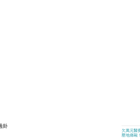
過卦
欠萬元醫費
壓地痛毆！ - 