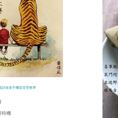
籤詩放進手機當背景教學
得
好時機