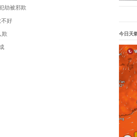
犯劫被邪欺
大不好
人欺
今日天
成