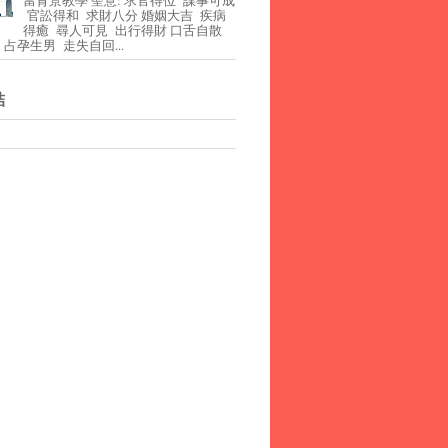
官訟得和 求財八分 婚姻大吉 疾病
得癒 尋人可見 出行得財 口舌自散
占孕生男 走失自回...
結