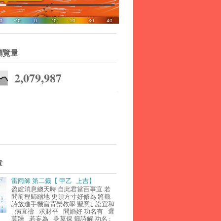
瀏覽量
2,079,987
章
雷雨師 第二籤【 甲乙 上吉】
盈虛消息總天時 自此君當百事宜 若
問前程歸縮地 更須方寸好修為 將籤
詩放進手機當背景教學 聖意↓ 訟宜和
病宜禱 求財平 問婚好 功名有 遲
莫躁 若妄為 身莫保 籤詩解 功名 :