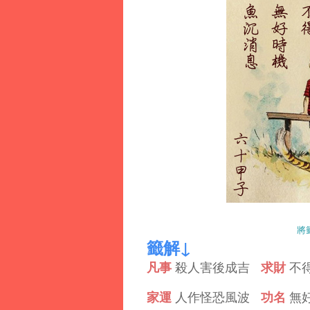
將
籤解↓
凡事
求財
殺人害後成吉
不
家運
功名
人作怪恐風波
無