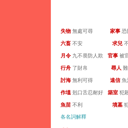
失物
家事
無處可尋
恐
六畜
求兒
不安
月令
官事
九不畏防人欺
被
行舟
尋人
了財帛
難
討海
遠信
無利可得
魚
作塭
築室
剋口舌忍耐好
犯
魚苗
墳墓
不利
犯
各名詞解釋