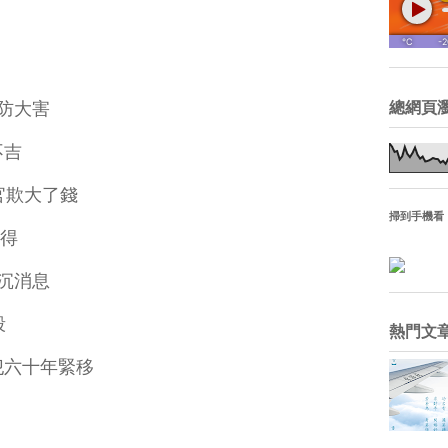
防大害
總網頁
不吉
官欺大了錢
掃到手機看
得
沉消息
殺
熱門文
六十年緊移