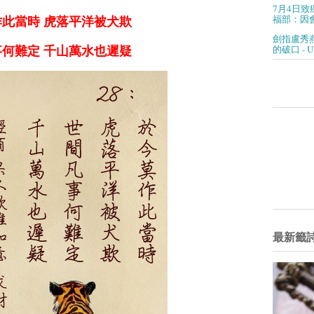
7月4日致
福部：因會
此當時 虎落平洋被犬欺
劍指盧秀
的破口 - 
何難定 千山萬水也遲疑
最新籤