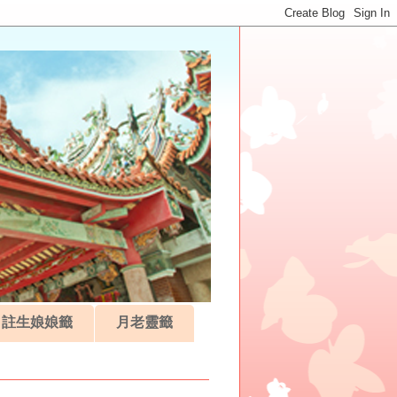
註生娘娘籤
月老靈籤