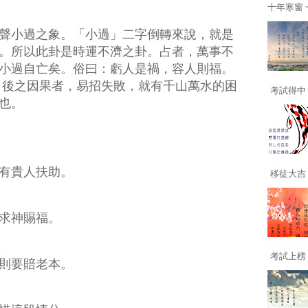
十年寒窗 一
聲小過之象。「小過」二字倒轉來說，就是
。所以此卦是時運不濟之卦。占者，萬事不
小過自亡矣。俗曰：虧人是禍，容人則福。
日後之因果者，易招失敗，就有千山萬水的困
考試得中 
也。
有貴人扶助。
移徒大吉 
求神賜福。
考試上榜 
則要賠老本。