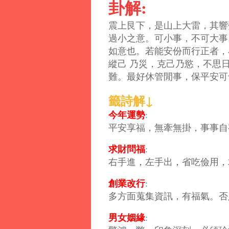
卦解:
震上艮下，是山上大雷，其響
過小之意。可小事，不可大事
如意也。若能安份而行正者，
縱己 乃災，克己乃慾，不思
難。最好休管閒事，保平安可
籤詩解↓
今年運勢
:
平安享福，無牽無掛，事事自
求財問福
:
右手進，左手出，省吃儉用，
創業改行
:
多方面蒐集資訊，有福氣。否
男女姻緣
: