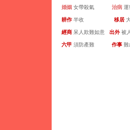
婚姻
治病
女帶殺氣
運
耕作
移居
半收
經商
出外
呆人欺難如意
被
六甲
作事
須防產難
難