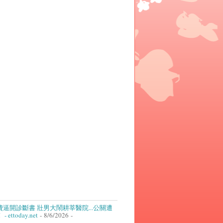
逼開診斷書 壯男大鬧耕莘醫院...公關遭
ettoday.net
- 8/6/2026
-