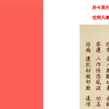
於今莫作
世間凡事