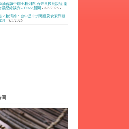
癌油會議中聯全程列席 石崇良挨批說謊 衛
議紀錄誤判 - Yahoo新聞
- 8/6/2026
-
燕？賴清德：台中是非洲豬瘟及食安問題
UDN
- 8/5/2026
-
詩圖