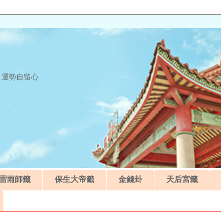
 運勢自留心
雷雨師籤
保生大帝籤
金錢卦
天后宮籤