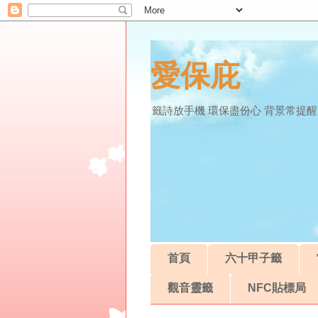
愛保庇
籤詩放手機 環保盡份心 背景常提醒
首頁
六十甲子籤
觀音靈籤
NFC貼標局