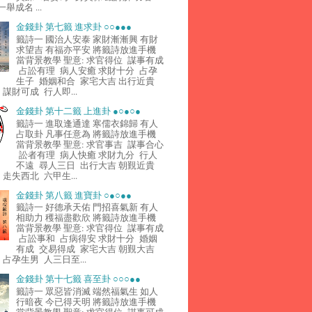
舉成名 ...
金錢卦 第七籤 進求卦 ○○●●●
籤詩一 國治人安泰 家財漸漸興 有財
求望吉 有福亦平安 將籤詩放進手機
當背景教學 聖意: 求官得位 謀事有成
占訟有理 病人安癒 求財十分 占孕
生子 婚姻和合 家宅大吉 出行近貴
謀財可成 行人即...
金錢卦 第十二籤 上進卦 ●○●○●
籤詩一 進取逢通達 寒儒衣錦歸 有人
占取卦 凡事任意為 將籤詩放進手機
當背景教學 聖意: 求官事吉 謀事合心
訟者有理 病人快癒 求財九分 行人
不遠 尋人三日 出行大吉 朝覲近貴
走失西北 六甲生...
金錢卦 第八籤 進寶卦 ○●○●●
籤詩一 好德承天佑 門招喜氣新 有人
相助力 穫福盡歡欣 將籤詩放進手機
當背景教學 聖意: 求官得位 謀事有成
占訟事和 占病得安 求財十分 婚姻
有成 交易得成 家宅大吉 朝覲大吉
占孕生男 人三日至...
金錢卦 第十七籤 喜至卦 ○○○●●
籤詩一 眾惡皆消滅 端然福氣生 如人
行暗夜 今已得天明 將籤詩放進手機
當背景教學 聖意: 求官得位 謀事可成