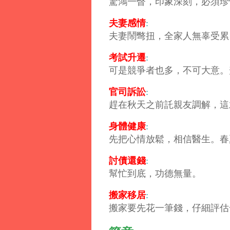
驚鴻一瞥，印象深刻，必須珍
夫妻感情
:
夫妻鬧彆扭，全家人無辜受累
考試升遷
:
可是競爭者也多，不可大意。
官司訴訟
:
趕在秋天之前託親友調解，這
身體健康
:
先把心情放鬆，相信醫生。春
討債還錢
:
幫忙到底，功德無量。
搬家移居
:
搬家要先花一筆錢，仔細評估