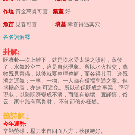
作塭
築室
黃金萬貫可喜
好
魚苗
墳墓
見春可喜
幸喜得遇其穴
各名詞解釋
卦解:
既濟卦—坎上離下，就是坎水受太陽之照射，蒸發
了，水氣於空中，這是自然現象。所以水火相交，萬
物既見齊備，以後就要整理整頓，而各得其用。逢既
濟之運氣；一事、一物、一人都有獲福亨通之意。但
盛極必衰，亦無 可避免。所以確保既成之事業，堅守
現狀，以防既濟變成不濟，而隨有崩壞。宜謹慎，俗
云：家中雖有萬貫財， 不知節儉亦枉然。
籤詩解↓
今年運勢:
辛勤勞碌，壓力來自四面八方，秋後轉好。