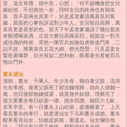
堂，溫文有禮，很中意，心想：「何不趁機會把女兒
嫁給他，不但救他一命，同時女兒的終身也有個依
靠，豈不是兩全其美？」於是孟老爹請萬喜良到客
廳，當面把心事告訴這對少年人。
女兒暗自高興，萬
喜良更是喜形於色。當天下午孟老爹邀請了幾位親友
來觀禮喝喜酒，正當大夥兒高興采烈，祝賀這一對天
成佳偶的時候，突然一隊官兵如狼似虎衝進門來，二
話不說，將萬喜良五花大綁。燈光熒熒，只見孟姜女
緊咬著嘴脣，目光有如二把利劍，眼看著夫君被官兵
拖出門外。
董永遇仙
漢朝，董永，千乘人。年少失母，獨自養父親，流浪
住在孝感。
後來父親死了卻沒錢埋葬，就向人借錢一
萬，但日後卻無錢償還，就賣身作奴隸。埋葬完了，
債主要董永每日砍柴一擔、挑水四擔、鋤田六七畝，
非常辛苦。有一日董永上山砍柴，疲倦睡著了。上天
看見董永的孝行，就差遣仙女下凡和董永成婚。董永
醒來看見仙女，怕她是妖精，要逃走。仙女攔住他
說：「我沒有父母又無依，想和你結為夫婦。」董永