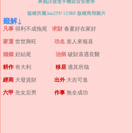
將籤詩放進手機當背景教學
版權所屬:hin255/ 123RF 版權商用圖片
籤解↓
凡事
求財
得利不成拖尾
春夏好在家好
家運
功名
世世興旺
差人來報喜
婚姻
治病
好結尾
破財喜遇良醫
耕作
移居
有大利
適其所哉
經商
出外
大發資財
大吉可進
六甲
作事
先女后男
無全成功