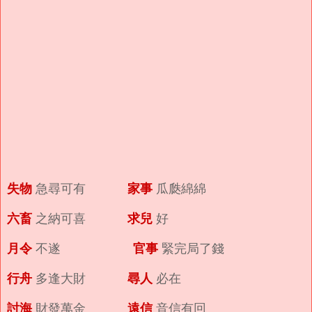
失物
家事
急尋可有
瓜瓞綿綿
六畜
求兒
之納可喜
好
月令
官事
不遂
緊完局了錢
行舟
尋人
多逢大財
必在
討海
遠信
財發萬金
音信有回