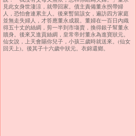
見此女身世淒涼，就帶回家。債主責備董永拐帶婦
人，恐怕會連累主人。後來暫留該女，遍訪四方家庭
並無走失婦人，才答應董永成親。董婦在一百日內織
得五十丈的絲綢，剪一半到市塲賣，換得銀子幫董永
贖身。後來又進貢絲綢，皇常帝封董永為進寶狀元。
仙女說，上天會賜你兒子，小孩三歲時就送來。(仙女
回天上)。後其子十六歲中狀元。衣錦還鄉。