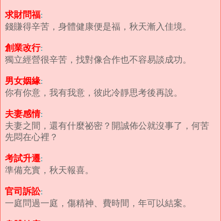
求財問福
:
錢賺得辛苦，身體健康便是福，秋天漸入佳境。
創業改行
:
獨立經營很辛苦，找對像合作也不容易談成功。
男女姻緣
:
你有你意，我有我意，彼此冷靜思考後再說。
夫妻感情
:
夫妻之間，還有什麼祕密？開誠佈公就沒事了，何苦
先悶在心裡？
考試升遷
:
準備充實，秋天報喜。
官司訴訟
:
一庭問過一庭，傷精神、費時間，年可以結案。