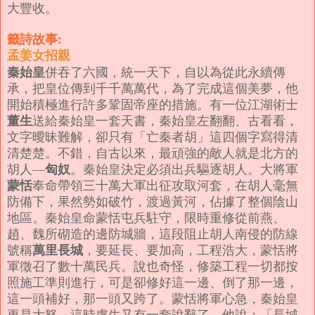
大豐收。
籤詩故事:
孟姜女招親
秦始皇
併吞了六國，統一天下，自以為從此永續傳
承，把皇位傳到千千萬萬代，為了完成這個美夢，他
開始積極進行許多鞏固帝座的措施。
有一位江湖術士
董生
送給秦始皇一套天書，秦始皇左翻翻、古看看，
文字曖昧難解，卻只有「亡秦者胡」這四個字寫得清
清楚楚。不錯，自古以來，最頑強的敵人就是北方的
匈奴
胡人—
。秦始皇決定必須出兵驅逐胡人。
大將軍
蒙恬
奉命帶領三十萬大軍出征攻取河套，在胡人毫無
防備下，果然勢如破竹，渡過黃河，佔據了整個陰山
地區。秦始皇命蒙恬屯兵駐守，限時重修從前燕、
趙、魏所砌造的邊防城牆，這段阻止胡人南侵的防線
萬里長城
號稱
，要延長、要加高，工程浩大，蒙恬將
軍徵召了數十萬民兵。
說也奇怪，修築工程一切都按
照施工準則進行，可是卻修好這一邊、倒了那一邊，
這一頭補好，那一頭又跨了。蒙恬將軍心急，秦始皇
更是大怒，這時盧生又有一套說辭了，他說：「長城