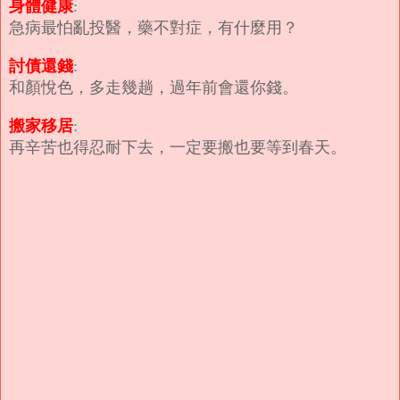
身體健康
:
急病最怕亂投醫，藥不對症，有什麼用？
討債還錢
:
和顏悅色，多走幾趟，過年前會還你錢。
搬家移居
:
再辛苦也得忍耐下去，一定要搬也要等到春天。