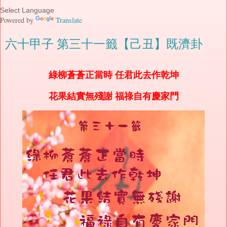
Powered by
Translate
六十甲子 第三十一籤【己丑】既濟卦
綠柳蒼蒼正當時 任君此去作乾坤
花果結實無殘謝 福祿自有慶家門