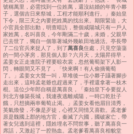
號稱萬里，必需找到一位姓萬，還沒結婚的年青小夥
子，選個吉日來祭城，工程才能順利進行。」
秦始皇
下令，限三天之內要把姓萬的找出來。期限緊迫，大
小官員全部出動，明查暗訪，整個咸陽城只有一戶人
家姓萬，名叫喜良，今年剛滿二十歲，未婚，父親早
已去世了，獨自一個靠著城外幾畝田地過活。
亭長帶
萬喜良
了二位官兵來捉人了，到了
住處，只見空蕩蕩
的一間小茅房，那見個人影？
六月天，太陽昇得早，
孟姜女正走進院子裡要晾衣裳，忽然葡萄架下人影一
閃，轉眼間又不見了，「快來啊！有人偷摘葡萄
了。」孟姜女大聲一叫，草堆後一位小夥子躡著腳步
走出來，這時孟老爺也趕過來了，手裡還拿著一枝木
棍。
這位少年郎自稱是萬喜良，「秦始皇下令要捉人
到北方修築長城，我連夜逃離咸陽，一時口乾肚子
餓，只想摘兩串葡萄止渴。」
孟姜女看他眉目清秀，
英氣煥發，不像是歹徒，心裡又同情又喜歡。孟老爹
原是魏國上郡的地方官，秦滅了六國，國破家亡，帶
著女兒逃到這裡，隱姓埋名不問世事，聽了萬喜良一
席話，又激起了一腔熱血。
孟老爹看萬喜良相貌堂