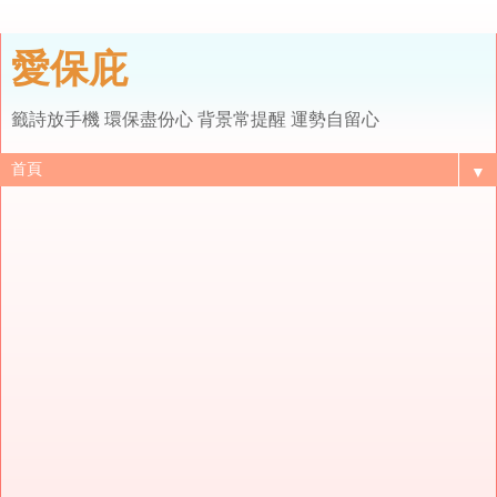
愛保庇
籤詩放手機 環保盡份心 背景常提醒 運勢自留心
▼