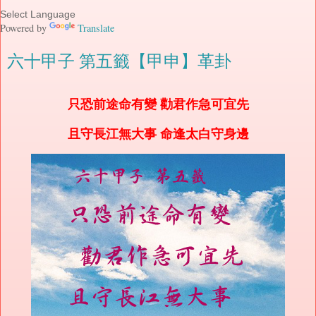
Powered by
Translate
六十甲子 第五籤【甲申】革卦
只恐前途命有變 勸君作急可宜先
且守長江無大事 命逢太白守身邊