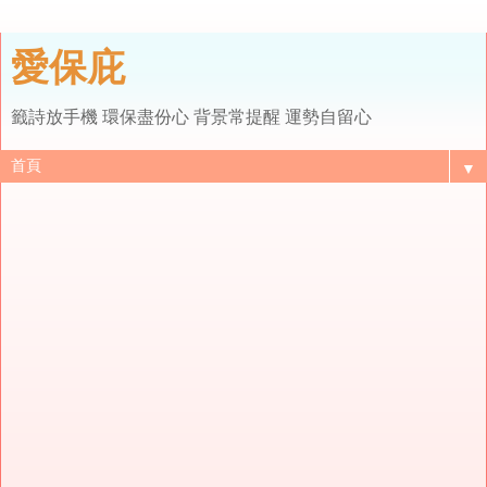
愛保庇
籤詩放手機 環保盡份心 背景常提醒 運勢自留心
▼