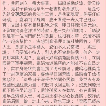
作，共同創立一番大事業。」孫臏感動落淚。當天晚
上，鬼谷子偷偷地拿出一卷書對著孫臏說：「這是你
孫武
先祖父
寫的兵法十三篇，是兵家瑰寶，你要仔細
研讀。」龐涓到了魏國，惠王看他一表人才已經暗
爽，交談中更有相見恨晚之慨，即日拜龐涓為元帥。
正當龐涓得意洋洋的時候，惠王突然問龐涓：「聽說
你還有一位同門師兄叫孫臏，也很有才華，怎麼不請
他一起來幫忙？」沒想到龐涓理直氣壯地回答：「回
大王，孫臏不是本國人，恐怕不太妥當吧！」惠王
說：「只要誠心待人，別人也不會虧待我，何必一定
要用本國人呢？」龐涓只好寫信邀請孫臏下山，在魏
國當了軍事顧問。龐涓知道孫臏的才能並不在自己之
下，留在身邊終究會阻擋了將來前途，他暗地裡偽造
了一封孫臏的家書，要他早日回齊國，孫臏看了信搖
搖頭說：「這些日子深受你的關心照顧，我並沒有為
魏國出過絲毫力量，怎麼可以回去呢？」沒想到龐涓
私下將信呈給惠王，還說孫臏人在魏地，心在齊國，
遲早是魏國大患。可是惠王卻不忍心殺孫臏，狡詐的
龐涓眉頭一皺，計上心來，對惠王說：「齊國已經來