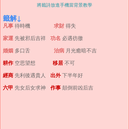
將籤詩放進手機當背景教學
籤解↓
凡事
求財
待時機
得失
家運
功名
先被邪后吉祥
必遇彷徼
婚姻
治病
多口舌
月光癒暗不吉
耕作
移居
空思望想
不可
經商
出外
先利後遇貴人
下半年好
六甲
作事
先女后女求神
顛倒前凶后吉