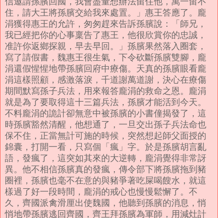
信邀請孫臏回國，我會盡量想辦法留住他，萬一留不
住，請大王將孫臏交給我來處置。」惠王答應了。龐
涓獲得惠王的允許，匆匆趕來告訴孫臏說：「師兄，
我已經把你的心事稟告了惠王，他很欣賞你的忠誠，
准許你返鄉探親，早去早回。」孫臏果然落入圈套，
寫了請假書，魏惠王很生氣，下令砍斷孫臏雙腳，龐
涓還假惺惺地帶孫臏回府中療傷。天真的孫臏眼看龐
涓這樣照顧，感激落淚，千道謝萬道謝，決心在療傷
期間默寫孫子兵法，用來報答龐涓的救命之恩。龐涓
就是為了要取得這十三篇兵法，孫臏才能活到今天。
不料龐涓的詭計卻無意中被孫臏的小書僮揭發了，這
時孫臏豁然清醒，他想通了，一旦交出孫子兵法命也
保不住，正當無計可施的時候，突然想起師父面授的
錦囊，打開一看，只寫個「瘋」字。於是孫臏胡言亂
語，發瘋了，這突如其來的大逆轉，龐涓覺得非常訝
異。他不相信孫臏真的發瘋，傳令部下將孫臏拖到豬
圈裡，孫臏也毫不在意的與豬爭著吃屎喝餿水，就這
樣過了好一段時間，龐涓的戒心也慢慢鬆懈了。不
久，齊國派禽滑厘出使魏國，他聽到孫臏的消息，悄
悄地帶孫臏逃回齊國，齊王拜孫臏為軍師，用減灶計