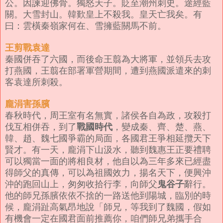
公。因諫迎佛骨。獨怒天子。貶至潮州刺史。途經藍
關。大雪封山。韓歎皇上不殺我。皇天亡我矣。有
曰：雲橫秦嶺家何在、雪擁藍關馬不前。
王剪戰袁達
秦國併吞了六國，而後命王翦為大將軍，並領兵去攻
打燕國，王翦在部署軍營期間，遭到燕國派遣來的刺
客袁達所刺殺。
龐涓害孫臏
春秋時代，周王室有名無實，諸侯各自為政，攻殺打
戰國時代
伐互相併吞，到了
，變成秦、齊、楚、燕、
韓、趙、魏七國爭霸的局面，各國君王爭相延攬天下
賢才。有一天，龐涓下山汲水，聽到魏惠王正要禮聘
可以獨當一面的將相良材，他自以為三年多來已經盡
得師父的真傳，可以為祖國效力，揚名天下，便興沖
鬼谷子
沖的跑回山上，匆匆收拾行李，向師父
辭行。
他的師兄孫臏依依不捨的一路送他到陽城，臨別的時
候，龐涓趾高氣昂地說「師兄，等我到了魏國，假如
有機會一定在國君面前推薦你，咱們師兄弟攜手合