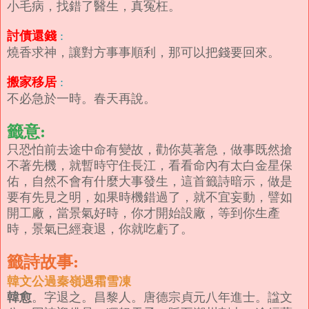
小毛病，找錯了醫生，真冤枉。
討債還錢
:
燒香求神，讓對方事事順利，那可以把錢要回來。
搬家移居
:
不必急於一時。春天再說。
籤意:
只恐怕前去途中命有變故，勸你莫著急，做事既然搶
不著先機，就暫時守住長江，看看命內有太白金星保
佑，自然不會有什麼大事發生，這首籤詩暗示，做是
要有先見之明，如果時機錯過了，就不宜妄動，譬如
開工廠，當景氣好時，你才開始設廠，等到你生產
時，景氣已經衰退，你就吃虧了。
籤詩故事:
韓文公過秦嶺遇霜雪凍
韓愈
。字退之。昌黎人。唐德宗貞元八年進士。諡文