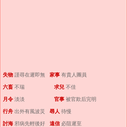
失物
家事
謹尋在遲即無
有貴人團員
六畜
求兒
不瑞
不佳
月令
官事
淡淡
被官欺后完明
行舟
尋人
出外有風波災
待慢
討海
遠信
邪病先輕後好
必阻遲至