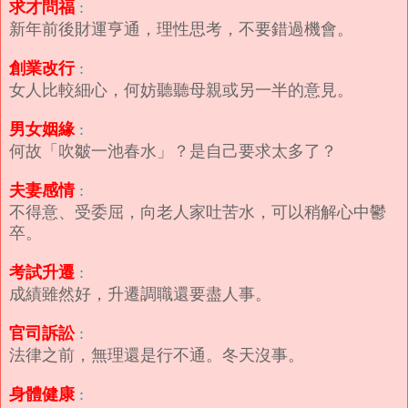
求才問福
:
新年前後財運亨通，理性思考，不要錯過機會。
創業改行
:
女人比較細心，何妨聽聽母親或另一半的意見。
男女姻緣
:
何故「吹皺一池春水」？是自己要求太多了？
夫妻感情
:
不得意、受委屈，向老人家吐苦水，可以稍解心中鬱
卒。
考試升遷
:
成績雖然好，升遷調職還要盡人事。
官司訴訟
:
法律之前，無理還是行不通。冬天沒事。
身體健康
: