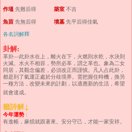
作塭
築室
先難后得
不吉
魚苗
墳墓
先無后得
先平后得佳氣
各名詞解釋
卦解:
革卦—此卦水在上，離火在下，火燃則水乾，水決則
火滅。水火不相容，勢所必革，謂之革也。象為二女
同居，其觀念偏差，必須改正而謹慎。凡人占此卦，
都是到了氣運正處於分歧境界。需把握住時機，換另
一種方法，改變未來的計劃，以適應新的生活，希望
就會達成。
籤詩解↓
今年運勢
:
有進帳，麻煩就跟著來。安分守己，才能一家安祥。