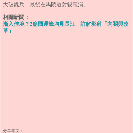
大破魏兵，最後在馬陵道射殺龐涓。
相關新聞：
漸入佳境？2廟國運籤均見長江 註解影射「內閣與改
革」
分享本文：