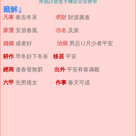
將籤詩放進手機當背景教學
籤解↓
凡事
求財
春吉冬呆
財源廣進
家運
功名
安居春風
及第
婚姻
治病
成者好
男忌12月少者平安
耕作
移居
早冬好下冬呆
平安
經商
出外
逢春發無窮
平安有春滿載
六甲
作事
先男後女
春天可成