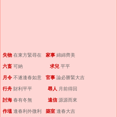
失物
家事
在東方緊尋在
綿綿齊美
六畜
求兒
可納
平平
月令
官事
不遂逢春如意
論必勝緊大吉
行舟
尋人
財利平平
月前得回
討海
遠信
春有冬無
源源而來
作塭
築室
逢春利外微利
逢春大吉