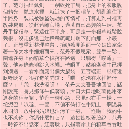
了。
范丹抽出佩劍，一劍砍死了馬，把身上的衣服脫
個精光，拋進水裡，就近揀了一捆稻草，胡亂遮住下
半路身，裝成被強盜洗劫的可憐相，打算走到村裡再
改裝易服，從此遠離官場，過著自己高興的生活。
范
丹手捉稻草，緊遮住下半身，可是走一步稻草就鬆脫
幾根，沒走多遠已經稀稀疏疏只剩下前面那一小叢
了。正想重新整理整齊，抬頭驀見迎面一位姑娘家牽
著一條大水牛姍姍而來，范丹不假思索，雙手一鬆，
圍遶在身上的稻草全掉落在路邊，只聽得「噗通」一
聲，他赤條條地跳入水裡。
轉瞬間，姑娘牽著牛已經
到湖邊，一看水面露出個大腦袋，五官端正，眼睛還
眨呀眨的，很好奇的問道：「喂！你泡在水裡幹什
麼？」「我…我洗澡呀！」范丹支支吾吾地回答，話
剛說完，驀見那條牛低著頭，大口大口地吃著他用來
遮身的稻草裙，范丹一時心急，只見他右手一楊，一
坨泥巴「叭噠」一聲，不偏不倚打在牛頭上，爛泥臭
水四濺，放牛的姑娘也沾污了一身。
「怪啦！我的牛
也不惹你，你憑什麼打它？」這姑娘板著臉說，范丹
一時答不出話來，紅著臉，只指著岸上的稻草吞吞吐