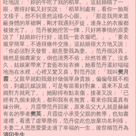
吐地說：「妳的牛吃了我的稻草。」這姑娘瞄了一
眼，覺得好氣又好笑說：「稻草到處有，看你一臉斯
文樣子，想不到竟然這樣小心眼。」
「那是我用來遮
蔽身體的草裙啊，剛才我遇到歹徒，連身上的衣服都
被搶光了。」范丹被她挖苦一陣，只好將事情的原委
說了「姑娘妳行行好，送我一套衣服吧。」，「要衣
服穿簡單，不過得條件交換」這姑娘很大方地又說：
「你必須對天發誓，願意娶我為妻。」范丹很訝異，
雖然是個農家女，倒也清秀不俗，欣然答應了。
沒多
久，姑娘家帶來了套藍布短衣褲，她看范丹還好端端
樊月
地泡在水裡，心裡又驚又喜，對范丹說：「我叫
霞
，父親早就勸我最好做個單身貴族，偏偏母親不相
信，到處託媒說親，可是每當看好對象，還來不及成
婚對方就死了。」她顯得有點哀傷，接著又說：「已
經有九個未婚夫，都和我有名無實，看來你我還真有
緣分咧。」
月霞帶范丹回家，原來岳父大人就是赫赫
樊英
有名的學者
，月霞從小承受父親的教導，也知書
達禮，看透了虛華塵俗，范丹從此也放棄功名利祿，
夫妻二人恩恩愛愛走過了幸福的一生，後世稱范丹為
清印先生
。