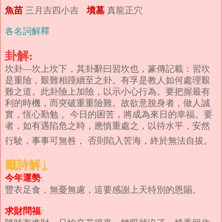
魚苗
墳墓
三月吉四小吉
真龍正穴
各名詞解釋
卦解:
坎卦—坎上坎下，其卦辭曰習坎也，篆傳記載：習坎
是重險，艱難相踵續至之卦。有孚是教人如何處理艱
難之道。此卦險上加險，以示小心行為。要把握最有
利的時機，而突破重重險難。故欲意脫身者，做人誠
實，恆心勤勉 。今日的困苦，將成為來日的幸福。要
者，如有遇陷危之時，應慎重處之，以待水平，安然
行駛，事事可無咎， 否則陷入苦海，終於無法自拔。
籤詩解↓
今年運勢
:
豐衣足食，無憂無慮，這要感謝上天特別的恩賜。
求財問福
: