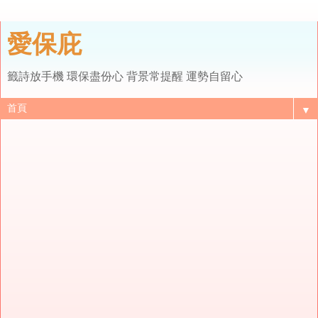
愛保庇
籤詩放手機 環保盡份心 背景常提醒 運勢自留心
▼