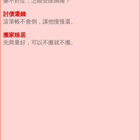
藥不對症，怎能去除病痛？
討債還錢
:
這筆帳不會倒，讓他慢慢還。
搬家移居
:
先商量好，可以不搬就不搬。