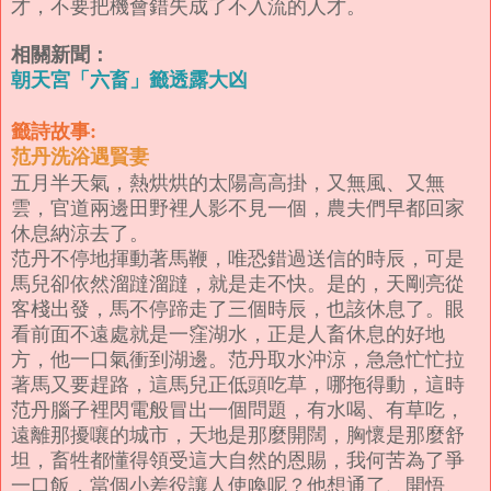
才，不要把機會錯失成了不入流的人才。
相關新聞：
朝天宮「六畜」籤透露大凶
籤詩故事:
范丹洗浴遇賢妻
五月半天氣，熱烘烘的太陽高高掛，又無風、又無
雲，官道兩邊田野裡人影不見一個，農夫們早都回家
休息納涼去了。
范丹不停地揮動著馬鞭，唯恐錯過送信的時辰，可是
馬兒卻依然溜躂溜躂，就是走不快。是的，天剛亮從
客棧出發，馬不停蹄走了三個時辰，也該休息了。眼
看前面不遠處就是一窪湖水，正是人畜休息的好地
方，他一口氣衝到湖邊。
范丹取水沖涼，急急忙忙拉
著馬又要趕路，這馬兒正低頭吃草，哪拖得動，這時
范丹腦子裡閃電般冒出一個問題，有水喝、有草吃，
遠離那擾嚷的城市，天地是那麼開闊，胸懷是那麼舒
坦，畜牲都懂得領受這大自然的恩賜，我何苦為了爭
一口飯，當個小差役讓人使喚呢？他想通了、開悟