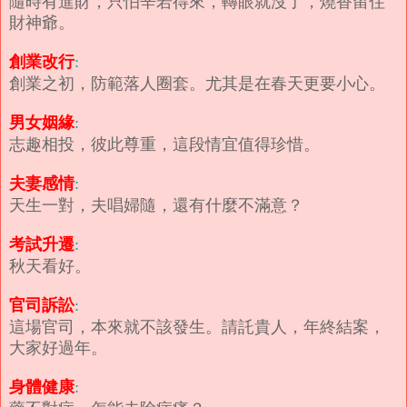
隨時有進財，只怕辛若得來，轉眼就沒了，燒香留住
財神爺。
創業改行
:
創業之初，防範落人圈套。尤其是在春天更要小心。
男女姻緣
:
志趣相投，彼此尊重，這段情宜值得珍惜。
夫妻感情
:
天生一對，夫唱婦隨，還有什麼不滿意？
考試升遷
:
秋天看好。
官司訴訟
:
這場官司，本來就不該發生。請託貴人，年終結案，
大家好過年。
身體健康
: