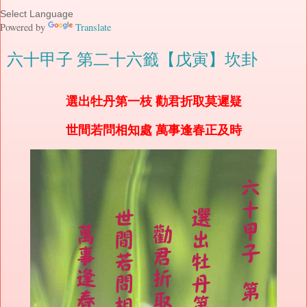
Powered by
Translate
六十甲子 第二十六籤【戊寅】坎卦
選出牡丹第一枝 勸君折取莫遲疑
世間若問相知處 萬事逢春正及時