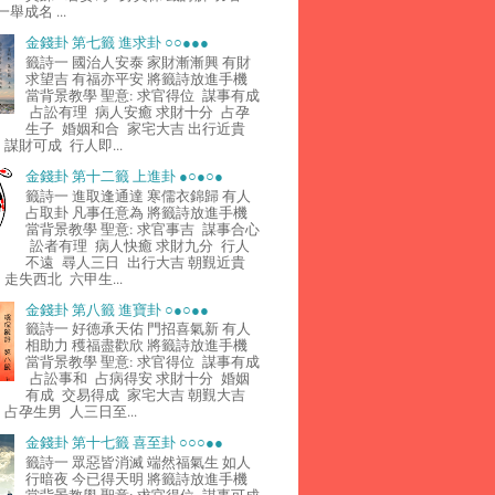
舉成名 ...
金錢卦 第七籤 進求卦 ○○●●●
籤詩一 國治人安泰 家財漸漸興 有財
求望吉 有福亦平安 將籤詩放進手機
當背景教學 聖意: 求官得位 謀事有成
占訟有理 病人安癒 求財十分 占孕
生子 婚姻和合 家宅大吉 出行近貴
謀財可成 行人即...
金錢卦 第十二籤 上進卦 ●○●○●
籤詩一 進取逢通達 寒儒衣錦歸 有人
占取卦 凡事任意為 將籤詩放進手機
當背景教學 聖意: 求官事吉 謀事合心
訟者有理 病人快癒 求財九分 行人
不遠 尋人三日 出行大吉 朝覲近貴
走失西北 六甲生...
金錢卦 第八籤 進寶卦 ○●○●●
籤詩一 好德承天佑 門招喜氣新 有人
相助力 穫福盡歡欣 將籤詩放進手機
當背景教學 聖意: 求官得位 謀事有成
占訟事和 占病得安 求財十分 婚姻
有成 交易得成 家宅大吉 朝覲大吉
占孕生男 人三日至...
金錢卦 第十七籤 喜至卦 ○○○●●
籤詩一 眾惡皆消滅 端然福氣生 如人
行暗夜 今已得天明 將籤詩放進手機
當背景教學 聖意: 求官得位 謀事可成