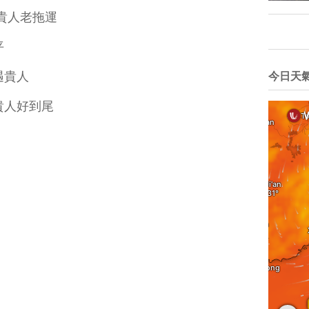
貴人老拖運
平
遇貴人
今日天
貴人好到尾