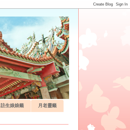
註生娘娘籤
月老靈籤