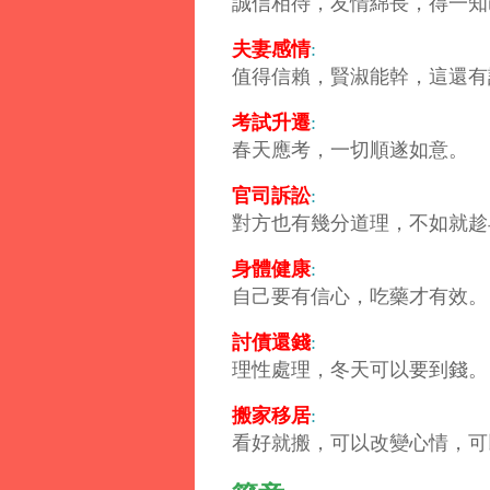
誠信相待，友情綿長，得一知
夫妻感情
:
值得信賴，賢淑能幹，這還有
考試升遷
:
春天應考，一切順遂如意。
官司訴訟
:
對方也有幾分道理，不如就趁
身體健康
:
自己要有信心，吃藥才有效。
討債還錢
:
理性處理，冬天可以要到錢。
搬家移居
:
看好就搬，可以改變心情，可