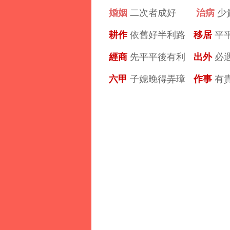
婚姻
治病
二次者成好
少
耕作
移居
依舊好半利路
平
經商
出外
先平平後有利
必
六甲
作事
子媳晚得弄璋
有