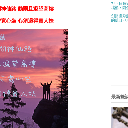
7月4日致
福部：因會
神仙路 勸爾且退望高樓
劍指盧秀
的破口 - 
寬心坐 心須遇得貴人扶
最新籤