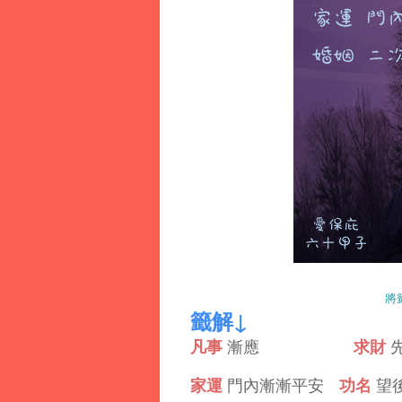
將
籤解↓
凡事
求財
漸應
家運
功名
門內漸漸平安
望