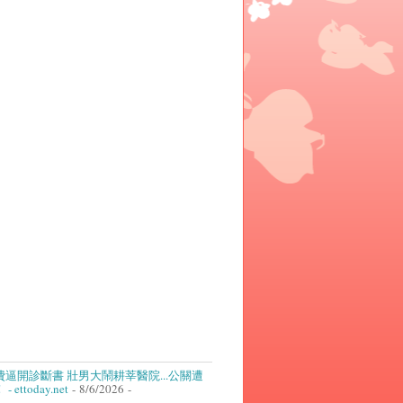
逼開診斷書 壯男大鬧耕莘醫院...公關遭
ettoday.net
- 8/6/2026
-