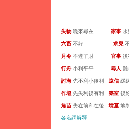
失物
家事
晚來尋在
永
六畜
求兒
不好
月令
官事
不遂了財
後
行舟
尋人
小利平平
難
討海
遠信
先不利小後利
緩
作塭
築室
先失利後有利
後
魚苗
墳墓
失在前利在後
地
各名詞解釋