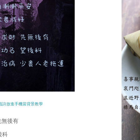
籤詩放進手機當背景教學
先無後有
後科