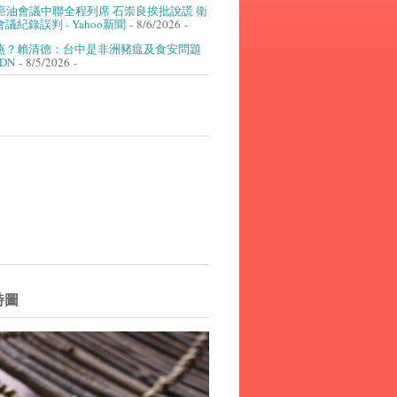
癌油會議中聯全程列席 石崇良挨批說謊 衛
議紀錄誤判 - Yahoo新聞
- 8/6/2026
-
燕？賴清德：台中是非洲豬瘟及食安問題
UDN
- 8/5/2026
-
詩圖