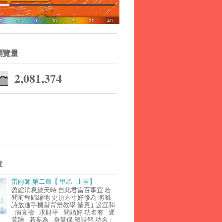
瀏覽量
2,081,374
章
雷雨師 第二籤【 甲乙 上吉】
盈虛消息總天時 自此君當百事宜 若
問前程歸縮地 更須方寸好修為 將籤
詩放進手機當背景教學 聖意↓ 訟宜和
病宜禱 求財平 問婚好 功名有 遲
莫躁 若妄為 身莫保 籤詩解 功名 :