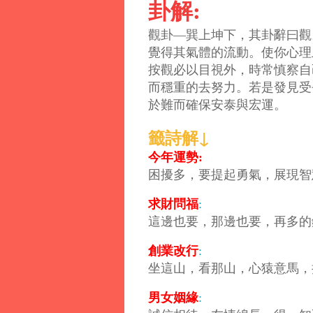
卦解:
觀卦—巽上坤下，其卦辭曰觀
覺得其氣體的流動。使你心理
按觀必以目視外，時常慎察自
而穩重的去努力。若是發見受
於難而確保安泰與宏運。
籤詩解↓
今年運勢:
困擾多，要提起勇氣，展現智
求財問福
:
這邊也要，那邊也要，再多的
創業改行
:
坐這山，看那山，心猿意馬，
男女姻緣
: