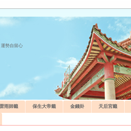
 運勢自留心
雷雨師籤
保生大帝籤
金錢卦
天后宮籤