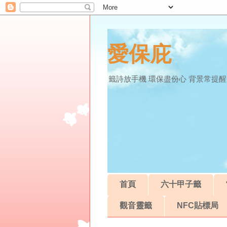
愛保庇
籤詩放手機 環保盡份心 背景常提醒
首頁
六十甲子籤
觀音靈籤
NFC貼標局