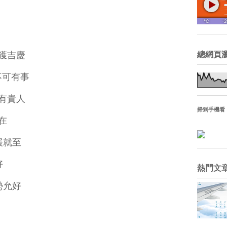
獲吉慶
總網頁
不可有事
有貴人
掃到手機看
在
緩就至
好
熱門文
勢允好