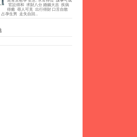
官訟得和 求財八分 婚姻大吉 疾病
得癒 尋人可見 出行得財 口舌自散
占孕生男 走失自回...
結