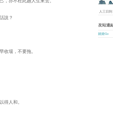
己，亦不枉此趟人生來去。
人三日到 
話說？
友站連
娃娃Go
早收場，不要拖。
以得人和。