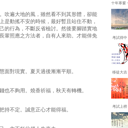
十年寒窗 一
。吹遍大地的風，雖然看不到其形體，卻能
上是動搖不安的時候，最好暫且站住不動，
己的行為，不斷反省檢討。然後要腳踏實地
長輩照應之方法者，自有人來助。才能倖免
考試得中 
慧面對現實。夏天過後漸漸平順。
移徒大吉 
錢也不夠用。燒香祈福，秋天有轉機。
考試上榜 
把持不定。誠意正心才能得福。