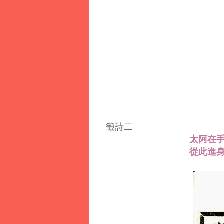
籤詩二
太阿在手
從此進身