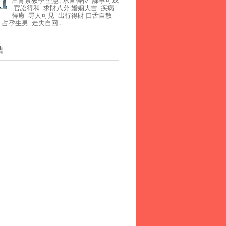
官訟得和 求財八分 婚姻大吉 疾病
得癒 尋人可見 出行得財 口舌自散
占孕生男 走失自回...
結