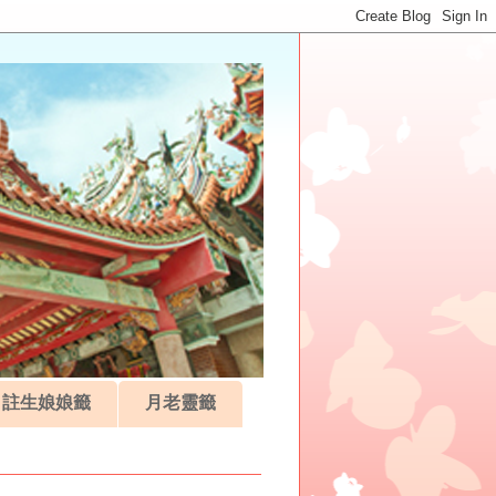
註生娘娘籤
月老靈籤