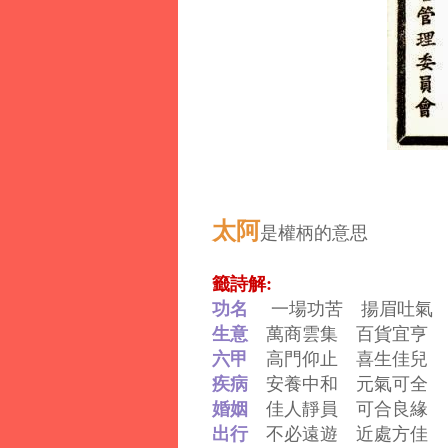
太阿
是權柄的意思
籤詩解:
功名
一場功苦 揚眉吐氣
生意
萬商雲集 百貨宜亨
六甲
高門仰止 喜生佳兒
疾病
安養中和 元氣可全
婚姻
佳人靜員 可合良緣
出行
不必遠遊 近處方佳