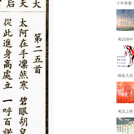
十年寒窗 一
考試得中 
移徒大吉 
考試上榜 