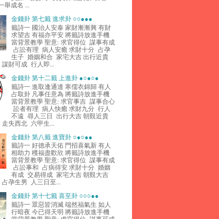
舉成名 ...
金錢卦 第七籤 進求卦 ○○●●●
籤詩一 國治人安泰 家財漸漸興 有財
求望吉 有福亦平安 將籤詩放進手機
當背景教學 聖意: 求官得位 謀事有成
占訟有理 病人安癒 求財十分 占孕
生子 婚姻和合 家宅大吉 出行近貴
謀財可成 行人即...
金錢卦 第十二籤 上進卦 ●○●○●
籤詩一 進取逢通達 寒儒衣錦歸 有人
占取卦 凡事任意為 將籤詩放進手機
當背景教學 聖意: 求官事吉 謀事合心
訟者有理 病人快癒 求財九分 行人
不遠 尋人三日 出行大吉 朝覲近貴
走失西北 六甲生...
金錢卦 第八籤 進寶卦 ○●○●●
籤詩一 好德承天佑 門招喜氣新 有人
相助力 穫福盡歡欣 將籤詩放進手機
當背景教學 聖意: 求官得位 謀事有成
占訟事和 占病得安 求財十分 婚姻
有成 交易得成 家宅大吉 朝覲大吉
占孕生男 人三日至...
金錢卦 第十七籤 喜至卦 ○○○●●
籤詩一 眾惡皆消滅 端然福氣生 如人
行暗夜 今已得天明 將籤詩放進手機
當背景教學 聖意: 求官得位 謀事可成