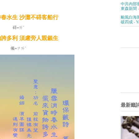
中共內部
東森新聞
-
颱風白海
春水生 沙灘不碍客船行
破四成 - 
碍=ㄞˋ
誇多利 須慮旁人覬覦生
儎=ㄗㄞˋ
最新籤