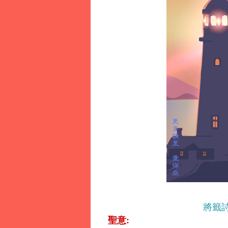
將籤
聖意: