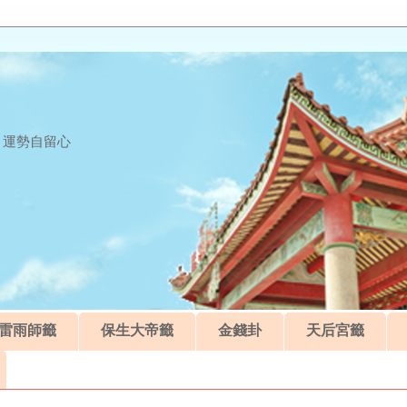
 運勢自留心
雷雨師籤
保生大帝籤
金錢卦
天后宮籤