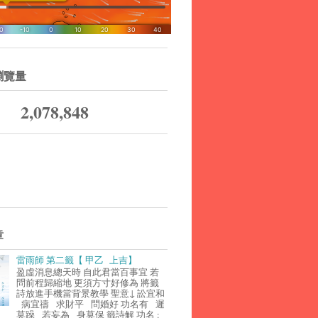
瀏覽量
2,078,848
章
雷雨師 第二籤【 甲乙 上吉】
盈虛消息總天時 自此君當百事宜 若
問前程歸縮地 更須方寸好修為 將籤
詩放進手機當背景教學 聖意↓ 訟宜和
病宜禱 求財平 問婚好 功名有 遲
莫躁 若妄為 身莫保 籤詩解 功名 :