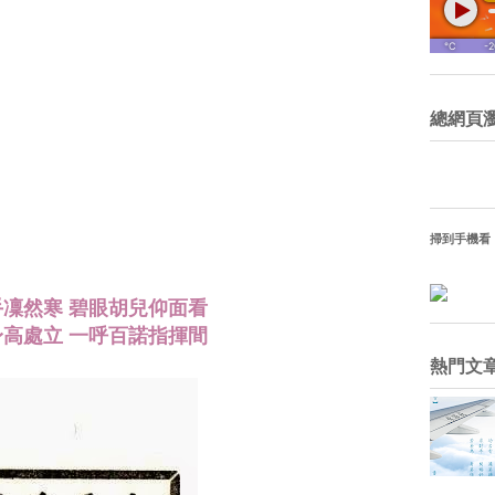
總網頁
掃到手機看
凜然寒 碧眼胡兒仰面看
高處立 一呼百諾指揮間
熱門文