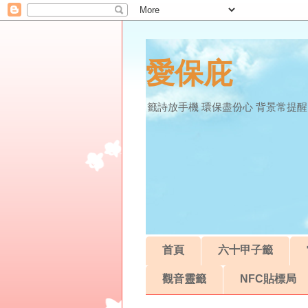
愛保庇
籤詩放手機 環保盡份心 背景常提醒
首頁
六十甲子籤
觀音靈籤
NFC貼標局