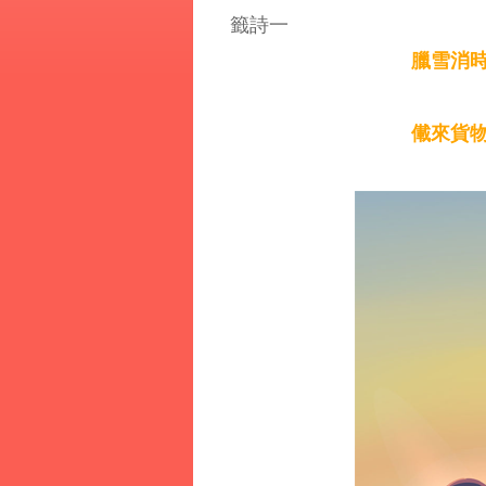
籤詩一
臘雪消時
儎來貨物