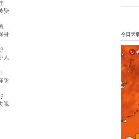
佳
變
愈
身
今日天
好
人
計
防
好
脫