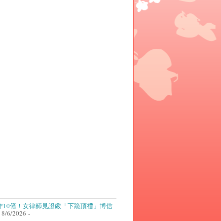
詐10億！女律師見證嚴「下跪頂禮」博信
 8/6/2026
-