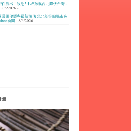
密件流出！設想3手段癱瘓台北降伏台灣 -
 8/6/2026
-
豚暴風侵襲率最新預估 北北基等四縣市突
Yahoo新聞
- 8/6/2026
-
詩圖