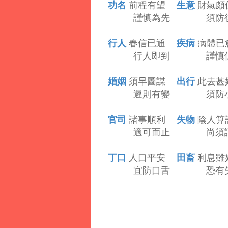
功名
生意
前程有望
財氣頗
謹慎為先 須防後
行人
疾病
春信已通
病體已
行人即到 謹慎保
婚姻
出行
須早圖謀
此去甚
遲則有變 須防小
官司
失物
諸事順利
陰人算
適可而止 尚須謹
丁口
田畜
人口平安
利息雖
宜防口舌 恐有失