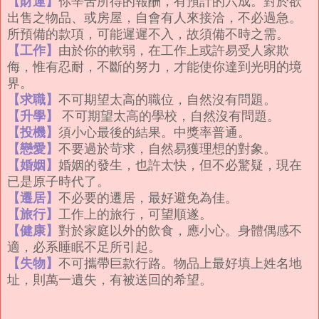
【財運】
你辛苦所得的報酬，有預計的六成。對於欲
出售之物品、或房屋，自會有人來接洽，不必過急。
所預備的款項，可能遲遲不入，故須備不時之需。
【工作】
由於你的軟弱，在工作上或許易受人家欺
侮，惟有忍耐，不斷的努力，才能使你達到光明的境
界。
【求職】
不可期望太高的職位，自然沒有問題。
【升學】
不可期望太高的學校，自然沒有問題。
【投機】
須小心最後的結果。中獎率普通。
【戀愛】
不要過於苛求，自然易獲理想的對象。
【婚姻】
婚姻的發生，也許太快，但不必驚疑，現在
已是原子時代了。
【遷居】
不必要的遷居，最好避免為佳。
【旅行】
工作上的旅行，可望順遂。
【健康】
對於家庭以外的飲食，應小心。身體偶感不
適，必系睡眠不足所引起。
【失物】
不可攜帶巨款行路。物品上最好填上姓名地
址，則萬一遺失，有被送回的希望。