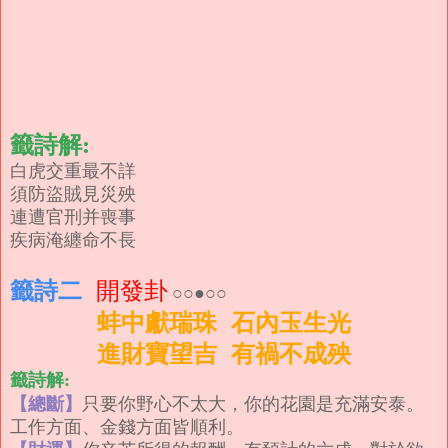
籤詩解:
白虎交重最不詳
須防盜賊見災殃
連遭官刑并喪事
疾病淹纏命不長
籤詩二
開發卦
○○●○○
蚌中獻瑞珠 石內玉生光
進財寶望吉 有禍不成殃
籤詩解:
【總斷】
只要你野心不太大，你的花園是充滿安泰。
工作方面、金錢方面皆順利。