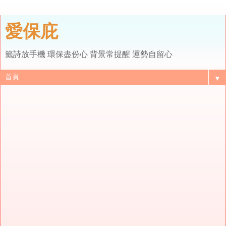
愛保庇
籤詩放手機 環保盡份心 背景常提醒 運勢自留心
▼