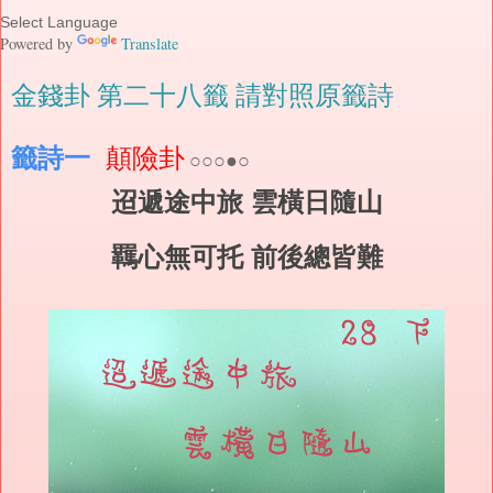
Powered by
Translate
金錢卦 第二十八籤 請對照原籤詩
籤詩一
顛險卦
○○○●○
迢遞途中旅 雲橫日隨山
羈心無可托 前後總皆難