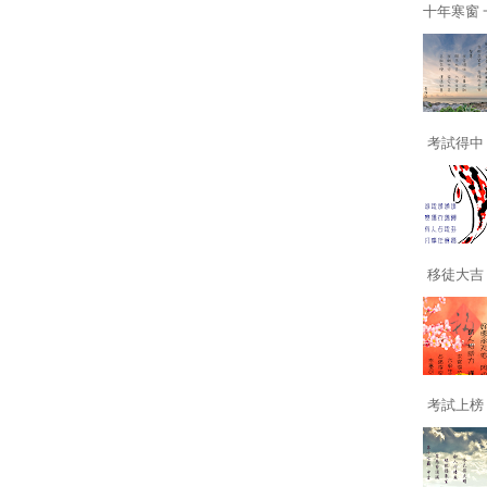
十年寒窗 一
考試得中 
移徒大吉 
考試上榜 