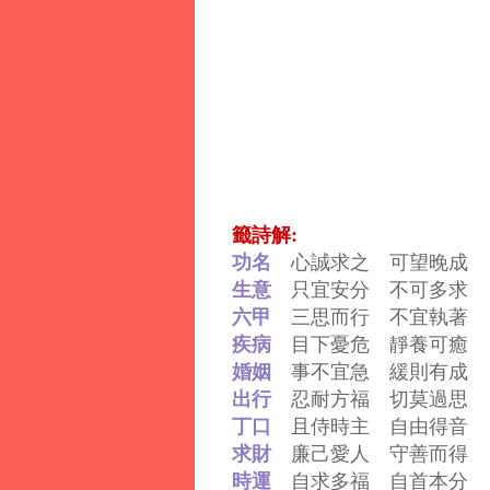
籤詩解:
功名
心誠求之 可望晚成
生意
只宜安分 不可多求
六甲
三思而行 不宜執著
疾病
目下憂危 靜養可癒
婚姻
事不宜急 緩則有成
出行
忍耐方福 切莫過思
丁口
且侍時主 自由得音
求財
廉己愛人 守善而得
時運
自求多福 自首本分