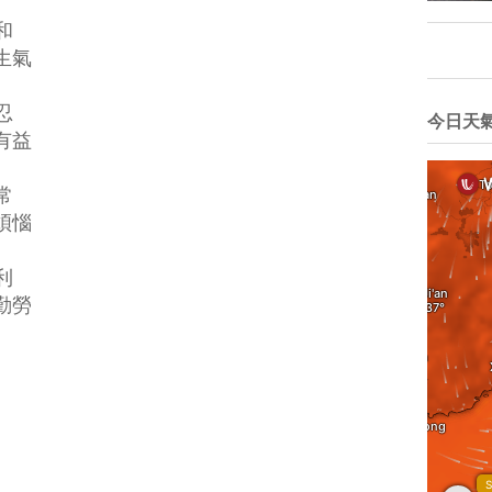
和
氣
忍
今日天
益
常
惱
利
勞