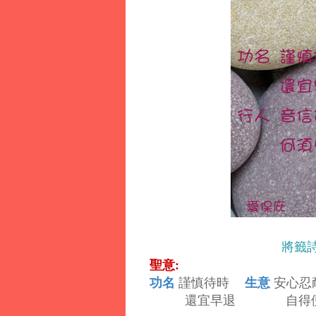
將籤
聖意:
功名
生意
謹慎待時
安心忍
還宜早退 自得便