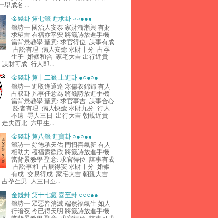
舉成名 ...
金錢卦 第七籤 進求卦 ○○●●●
籤詩一 國治人安泰 家財漸漸興 有財
求望吉 有福亦平安 將籤詩放進手機
當背景教學 聖意: 求官得位 謀事有成
占訟有理 病人安癒 求財十分 占孕
生子 婚姻和合 家宅大吉 出行近貴
謀財可成 行人即...
金錢卦 第十二籤 上進卦 ●○●○●
籤詩一 進取逢通達 寒儒衣錦歸 有人
占取卦 凡事任意為 將籤詩放進手機
當背景教學 聖意: 求官事吉 謀事合心
訟者有理 病人快癒 求財九分 行人
不遠 尋人三日 出行大吉 朝覲近貴
走失西北 六甲生...
金錢卦 第八籤 進寶卦 ○●○●●
籤詩一 好德承天佑 門招喜氣新 有人
相助力 穫福盡歡欣 將籤詩放進手機
當背景教學 聖意: 求官得位 謀事有成
占訟事和 占病得安 求財十分 婚姻
有成 交易得成 家宅大吉 朝覲大吉
占孕生男 人三日至...
金錢卦 第十七籤 喜至卦 ○○○●●
籤詩一 眾惡皆消滅 端然福氣生 如人
行暗夜 今已得天明 將籤詩放進手機
當背景教學 聖意: 求官得位 謀事可成