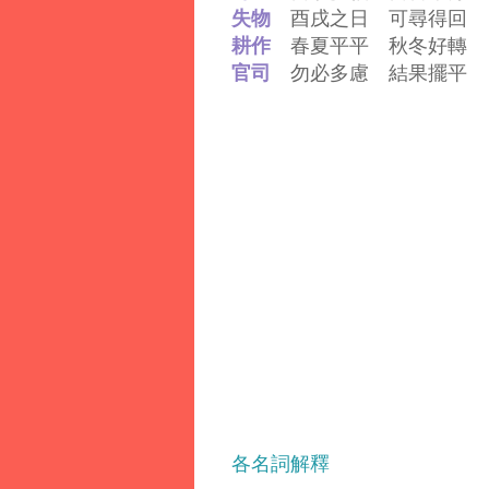
失物
酉戌之日 可尋得回
耕作
春夏平平 秋冬好轉
官司
勿必多慮 結果擺平
各名詞解釋