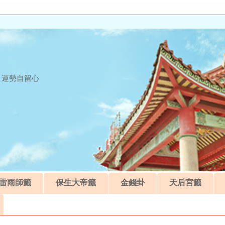
 運勢自留心
雷雨師籤
保生大帝籤
金錢卦
天后宮籤