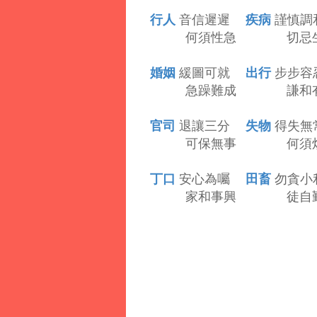
行人
疾病
音信遲遲
謹慎調
何須性急 切忌生
婚姻
出行
緩圖可就
步步容
急躁難成 謙和有
官司
失物
退讓三分
得失無
可保無事 何須煩
丁口
田畜
安心為囑
勿貪小
家和事興 徒自勤