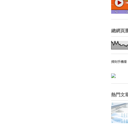
總網頁
掃到手機看
熱門文