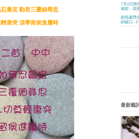
7月4日致
福部：因會
忍最宜 勸君三覆細尋思
劍指盧秀
的破口 - 
輕唐突 須學留侯進履時
最新籤