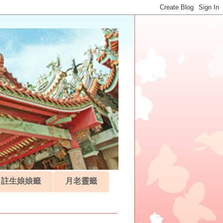
註生娘娘籤
月老靈籤