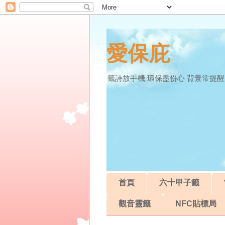
愛保庇
籤詩放手機 環保盡份心 背景常提醒
首頁
六十甲子籤
觀音靈籤
NFC貼標局