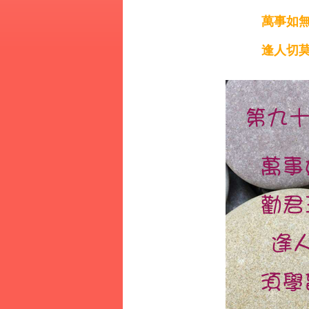
萬事如無
逢人切莫