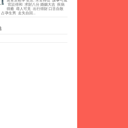
官訟得和 求財八分 婚姻大吉 疾病
得癒 尋人可見 出行得財 口舌自散
占孕生男 走失自回...
結