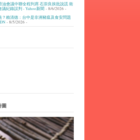
癌油會議中聯全程列席 石崇良挨批說謊 衛
議紀錄誤判 - Yahoo新聞
- 8/6/2026
-
燕？賴清德：台中是非洲豬瘟及食安問題
UDN
- 8/5/2026
-
詩圖