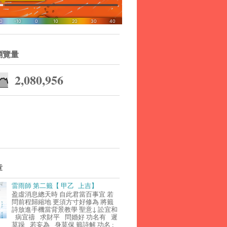
瀏覽量
2,080,956
章
雷雨師 第二籤【 甲乙 上吉】
盈虛消息總天時 自此君當百事宜 若
問前程歸縮地 更須方寸好修為 將籤
詩放進手機當背景教學 聖意↓ 訟宜和
病宜禱 求財平 問婚好 功名有 遲
莫躁 若妄為 身莫保 籤詩解 功名 :