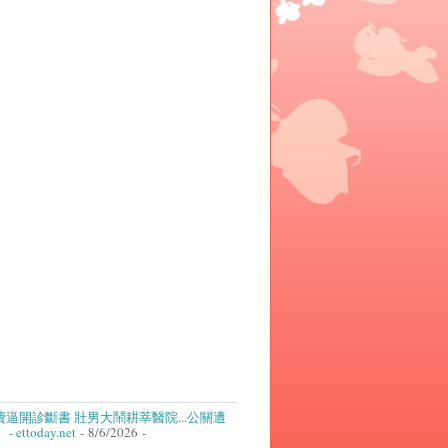
逼開診斷書 壯男大鬧耕莘醫院...公關遭
ettoday.net
- 8/6/2026
-