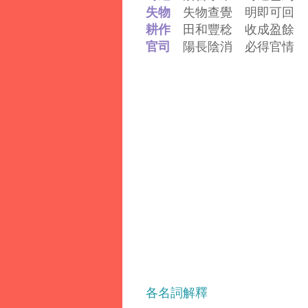
失物
失物查覺 明即可回
耕作
田和豐稔 收成盈餘
官司
陽長陰消 必得官情
各名詞解釋