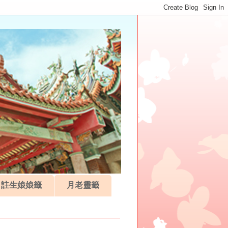
註生娘娘籤
月老靈籤