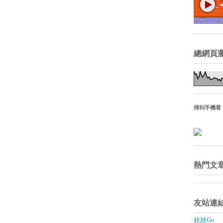
總網頁
掃到手機看
熱門文
友站連
娃娃Go