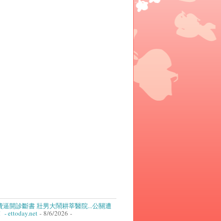
逼開診斷書 壯男大鬧耕莘醫院...公關遭
ettoday.net
- 8/6/2026
-