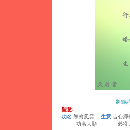
將籤
聖意:
功名
生意
際會風雲
苦心經
功名大顯 必獲大