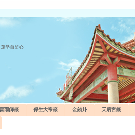
 運勢自留心
雷雨師籤
保生大帝籤
金錢卦
天后宮籤