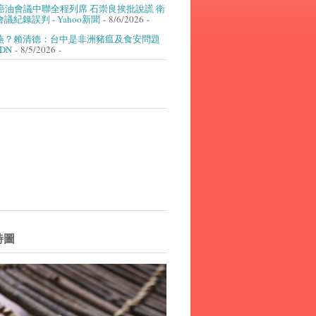
癌油會議中聯全程列席 石崇良挨批說謊 衛
議紀錄誤判 - Yahoo新聞
- 8/6/2026
-
燕？賴清德：台中是非洲豬瘟及食安問題
UDN
- 8/5/2026
-
詩圖