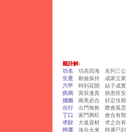
籤詩解:
功名
功高四海 名列三公
生意
勤儉操持 成家立業
六甲
時到花開 結子成實
疾病
寅辰逢貴 病患痊安
婚姻
兩美必合 好定佳期
出行
出門無咎 際會風雲
丁口
家門興旺 會合有期
求財
大進資材 求之自有
時運
湊合永來 時運已到