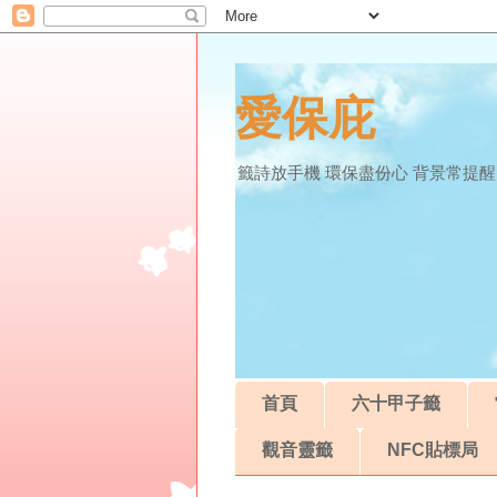
愛保庇
籤詩放手機 環保盡份心 背景常提醒
首頁
六十甲子籤
觀音靈籤
NFC貼標局