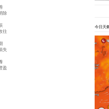
善
除
辰
今日天
往
期
失
養
盈