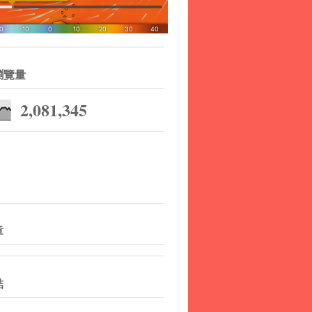
瀏覽量
2,081,345
章
結