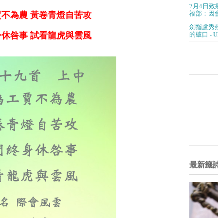
7月4日致
福部：因會
不為農 黃卷青燈自苦攻
劍指盧秀
的破口 - 
休咎事 試看龍虎與
雲
風
最新籤