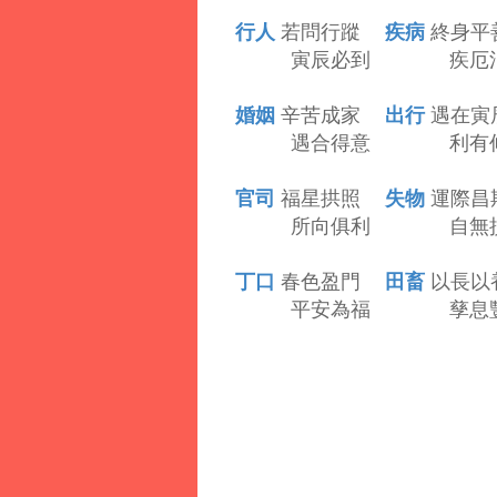
行人
疾病
若問行蹤
終身平
寅辰必到 疾厄消
婚姻
出行
辛苦成家
遇在寅
遇合得意 利有攸
官司
失物
福星拱照
運際昌
所向俱利 自無損
丁口
田畜
春色盈門
以長以
平安為福 孳息豐