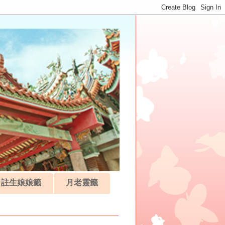
註生娘娘籤
月老靈籤