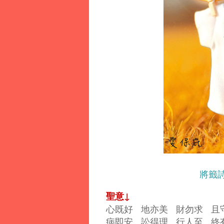
將籤
↓
聖意
心既好 地亦美 財勿求 且
病即安 訟得理 行人至 終