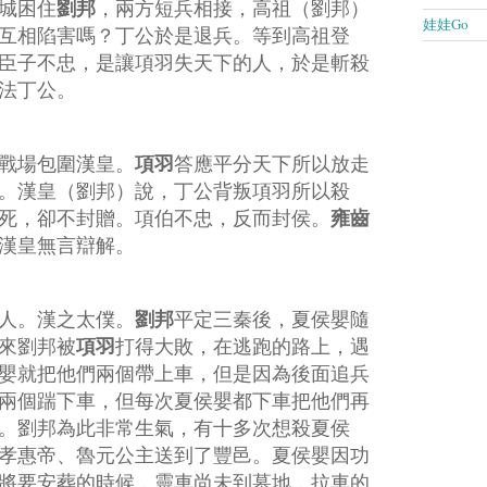
劉邦
城困住
，兩方短兵相接，高祖（
劉邦
）
娃娃Go
互相陷害嗎？丁公於是退兵。
等到高祖登
臣子不忠，是讓項羽失天下的人，於是斬殺
法丁公。
項羽
戰場包圍漢皇。
答應平分天下所以放走
。漢皇（
劉邦
）說，丁公背叛項羽所以殺
雍齒
死，卻不封贈。項伯不忠，反而封侯。
漢皇無言辯解。
劉邦
人。漢之太僕。
平定三秦後，夏侯嬰隨
項羽
來劉邦被
打得大敗，在逃跑的路上，遇
嬰就把他們兩個帶上車，但是因為後面追兵
兩個踹下車，但每次夏侯嬰都下車把他們再
。劉邦為此非常生氣，有十多次想殺夏侯
孝惠帝、魯元公主送到了豐邑。夏侯嬰因功
將要安葬的時候，靈車尚未到墓地，拉車的