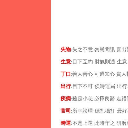
失物
:失之不意 勿爾聞訊 喜
生意
:目下互約 財氣則通 生
丁口
:善人善心 可過知心 貴
出行
:目下不可 俟時運屆 出
疾病
:雖是小恙 必擇良醫 走
官司
:所幸訟理 穩扎穩打 最
時運
:不是上運 此時守之 研