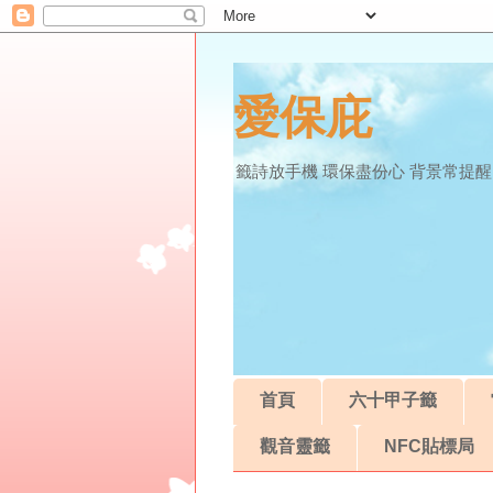
愛保庇
籤詩放手機 環保盡份心 背景常提醒
首頁
六十甲子籤
觀音靈籤
NFC貼標局