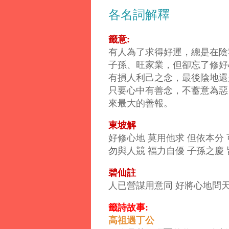
各名詞解釋
籤意:
有人為了求得好運，總是在陰
子孫、旺家業，但卻忘了修好
有損人利己之念，最後陰地還
只要心中有善念，不蓄意為惡
來最大的善報。
東坡解
好修心地 莫用他求 但依本分
勿與人競 福力自優 子孫之慶
碧仙註
人已營謀用意同 好將心地問天
籤詩故事:
高祖遇丁公