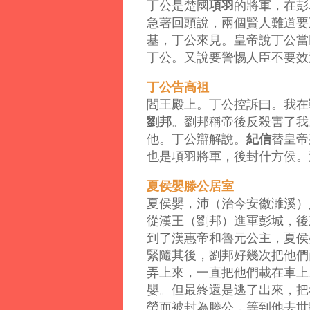
項羽
丁公是楚國
的將軍，在彭
急著回頭說，兩個賢人難道要
基，丁公來見。皇帝說丁公當
丁公。又說要警惕人臣不要效
丁公告高祖
閻王殿上。丁公控訴曰。我在
劉邦
。劉邦稱帝後反殺害了我
紀信
他。丁公辯解說。
替皇帝
也是項羽將軍，後封什方侯。
夏侯嬰滕公居室
夏侯嬰，沛（治今安徽濉溪）
從漢王（劉邦）進軍彭城，後
到了漢惠帝和魯元公主，夏侯
緊隨其後，劉邦好幾次把他們
弄上來，一直把他們載在車上
嬰。
但最終還是逃了出來，把
勞而被封為滕公，等到他去世