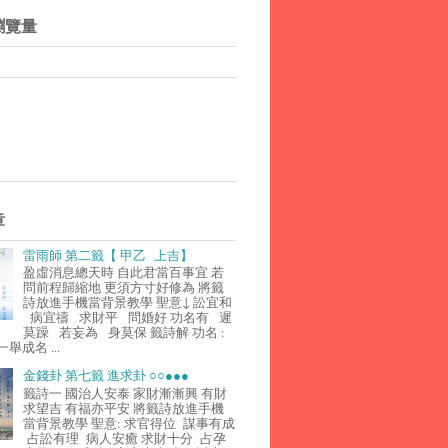
瀏覽量
章
雷雨師 第二籤【 甲乙 上吉】
盈虛消息總天時 自此君當百事宜 若
問前程歸縮地 更須方寸好修為 將籤
詩放進手機當背景教學 聖意↓ 訟宜和
病宜禱 求財平 問婚好 功名有 遲
莫躁 若妄為 身莫保 籤詩解 功名 :
舉成名 ...
金錢卦 第七籤 進求卦 ○○●●●
籤詩一 國治人安泰 家財漸漸興 有財
求望吉 有福亦平安 將籤詩放進手機
當背景教學 聖意: 求官得位 謀事有成
占訟有理 病人安癒 求財十分 占孕