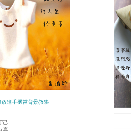
詩放進手機當背景教學
守己
有喜