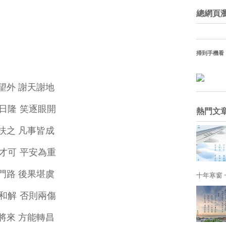
總網頁
掃到手機看
出望外 謝天謝地
意日隆 笑逐眼開
熱門文
人扶之 凡事皆成
行才可 平安為重
錯門路 後果堪虞
十年寒窗 一
好和解 否則兩傷
磨將來 方能轉昌