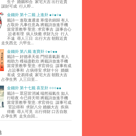
生子 婚姻和合 家宅大吉 出行近貴
謀財可成 行人即...
金錢卦 第十二籤 上進卦 ●○●○●
籤詩一 進取逢通達 寒儒衣錦歸 有人
占取卦 凡事任意為 將籤詩放進手機
當背景教學 聖意: 求官事吉 謀事合心
訟者有理 病人快癒 求財九分 行人
不遠 尋人三日 出行大吉 朝覲近貴
走失西北 六甲生...
金錢卦 第八籤 進寶卦 ○●○●●
籤詩一 好德承天佑 門招喜氣新 有人
相助力 穫福盡歡欣 將籤詩放進手機
當背景教學 聖意: 求官得位 謀事有成
占訟事和 占病得安 求財十分 婚姻
有成 交易得成 家宅大吉 朝覲大吉
占孕生男 人三日至...
金錢卦 第十七籤 喜至卦 ○○○●●
籤詩一 眾惡皆消滅 端然福氣生 如人
行暗夜 今已得天明 將籤詩放進手機
當背景教學 聖意: 求官得位 謀事可成
官訟得和 求財八分 婚姻大吉 疾病
得癒 尋人可見 出行得財 口舌自散
占孕生男 走失自回...
結