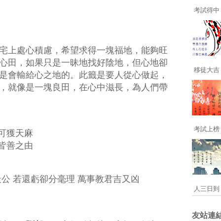
考試得中 
宅上處心積慮，希望求得一塊福地，能夠旺
心田，如果只是一昧地找好陰地，但心地卻
移徒大吉 
是會輸給心之地的。此籤是要人從心做起，
，就像是一塊良田，在心中滋長，為人們帶
考試上榜 
 可獲天麻
 皆善之由
公 若還虧卻分毫理 萬事教君吉又凶
人三日到 
友站連