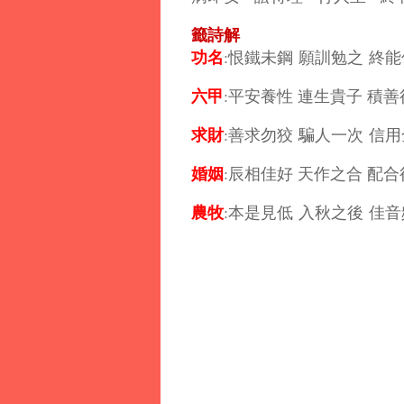
籤詩解
功名
:恨鐵未鋼 願訓勉之 終
六甲
:平安養性 連生貴子 積
求財
:善求勿狡 騙人一次 信
婚姻
:辰相佳好 天作之合 配
農牧
:本是見低 入秋之後 佳