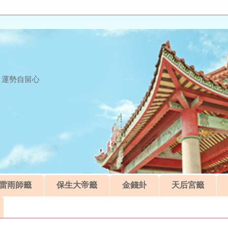
 運勢自留心
雷雨師籤
保生大帝籤
金錢卦
天后宮籤