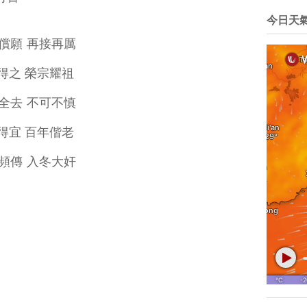
今日天
能償願 再接再厲
善得之 榮宗耀祖
用全去 不可不慎
合得宜 百年偕老
音頻傳 入冬大奸