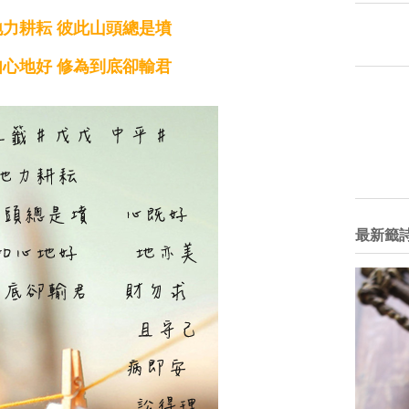
力耕耘 彼此山頭總是墳
心地好 修為到底卻輸君
最新籤