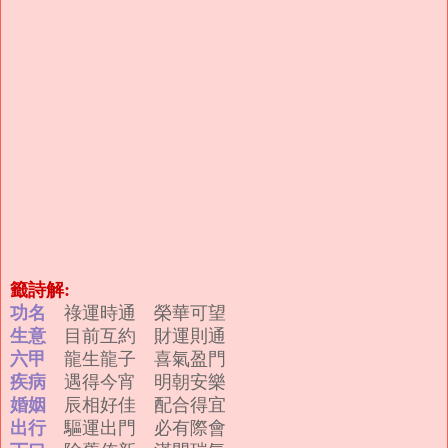
籤詩解:
功名
祿運時通 榮華可望
生意
目前互約 財運則通
六甲
龍生龍子 喜氣盈門
疾病
遇得今宵 明朝安樂
婚姻
辰相好佳 配合得宜
出行
驅運出門 必有際會