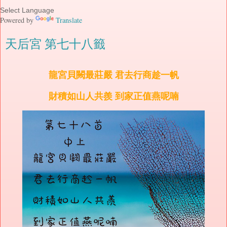
Powered by
Translate
天后宮 第七十八籤
龍宮貝闕最莊嚴 君去行商趁一帆
財積如山人共羨 到家正值燕呢喃