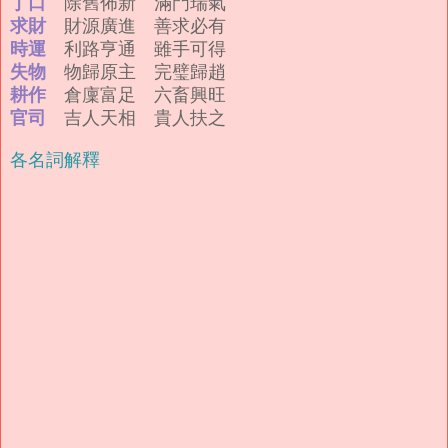
丁口
除舊佈新 滿門瑞氣
求財
財源廣進 善求必有
時運
利路亨通 雖手可得
失物
物歸原主 完璧歸趙
耕作
倉廩富足 六畜興旺
官司
吉人天相 貴人扶之
各名詞解釋