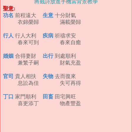
將籤詩放進手機當背景教學
聖意:
功名
生意
前程遠大
十分財氣
衣錦榮歸 滿載榮歸
行人
疾病
行人大利
祈禱求安
春來可到 春來自癒
婚姻
出行
合得妻財
到處順利
兼繁子嗣 財氣充盈
官司
失物
貴人相扶
去而復來
息訟為佳 失可再得
丁口
田畜
家門順利
田宅興旺
喜更添丁 物產豐盈