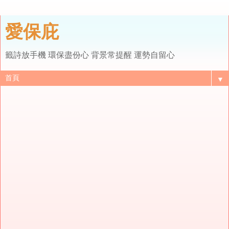
愛保庇
籤詩放手機 環保盡份心 背景常提醒 運勢自留心
▼