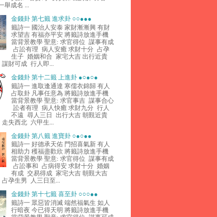
舉成名 ...
金錢卦 第七籤 進求卦 ○○●●●
籤詩一 國治人安泰 家財漸漸興 有財
求望吉 有福亦平安 將籤詩放進手機
當背景教學 聖意: 求官得位 謀事有成
占訟有理 病人安癒 求財十分 占孕
生子 婚姻和合 家宅大吉 出行近貴
謀財可成 行人即...
金錢卦 第十二籤 上進卦 ●○●○●
籤詩一 進取逢通達 寒儒衣錦歸 有人
占取卦 凡事任意為 將籤詩放進手機
當背景教學 聖意: 求官事吉 謀事合心
訟者有理 病人快癒 求財九分 行人
不遠 尋人三日 出行大吉 朝覲近貴
走失西北 六甲生...
金錢卦 第八籤 進寶卦 ○●○●●
籤詩一 好德承天佑 門招喜氣新 有人
相助力 穫福盡歡欣 將籤詩放進手機
當背景教學 聖意: 求官得位 謀事有成
占訟事和 占病得安 求財十分 婚姻
有成 交易得成 家宅大吉 朝覲大吉
占孕生男 人三日至...
金錢卦 第十七籤 喜至卦 ○○○●●
籤詩一 眾惡皆消滅 端然福氣生 如人
行暗夜 今已得天明 將籤詩放進手機
當背景教學 聖意: 求官得位 謀事可成