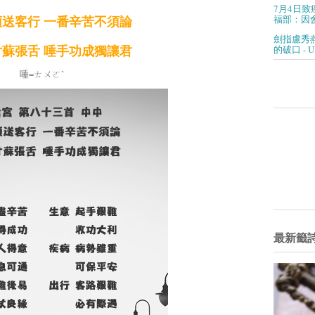
7月4日致
福部：因會
送客行 一番辛苦不須論
劍指盧秀
的破口 - 
蘇張舌 唾手功成獨讓君
唾=ㄊㄨㄛˋ
最新籤