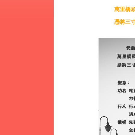
萬里橋頭
憑將三寸