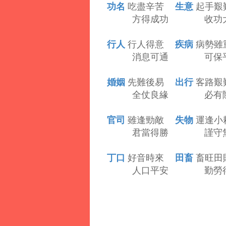
功名
生意
吃盡辛苦
起手艱
方得成功 收功大
行人
疾病
行人得意
病勢雖
消息可通 可保平
婚姻
出行
先難後易
客路艱
全仗良緣 必有際
官司
失物
雖逢勁敵
運逢小
君當得勝 謹守無
丁口
田畜
好音時來
畜旺田
人口平安 勤勞得