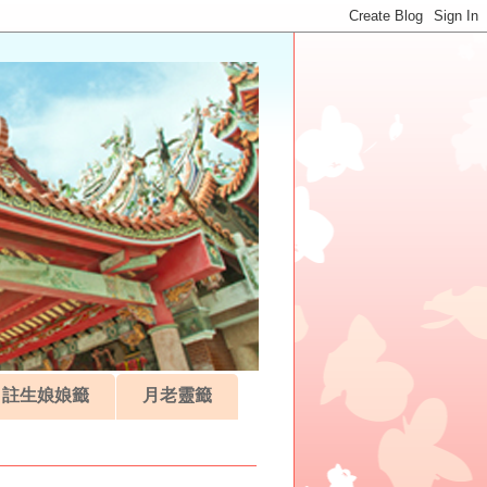
註生娘娘籤
月老靈籤