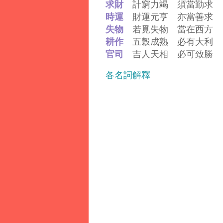
求財
計窮力竭 須當勤求
時運
財運元亨 亦當善求
失物
若覓失物 當在西方
耕作
五穀成熟 必有大利
官司
吉人天相 必可致勝
各名詞解釋