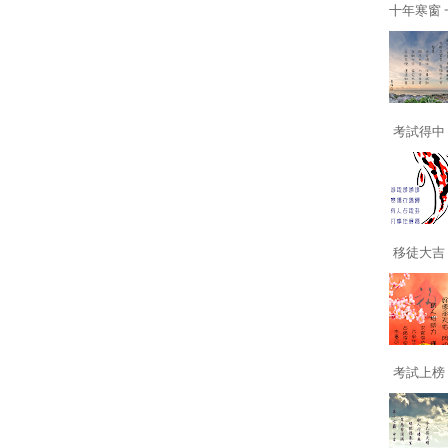
十年寒窗 一
考試得中 
移徒大吉 
考試上榜 