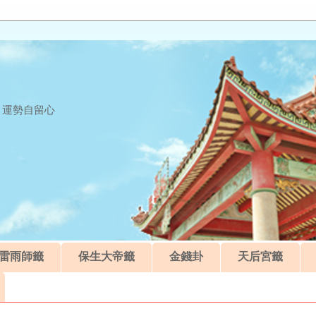
 運勢自留心
雷雨師籤
保生大帝籤
金錢卦
天后宮籤