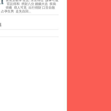
官訟得和 求財八分 婚姻大吉 疾病
得癒 尋人可見 出行得財 口舌自散
占孕生男 走失自回...
結