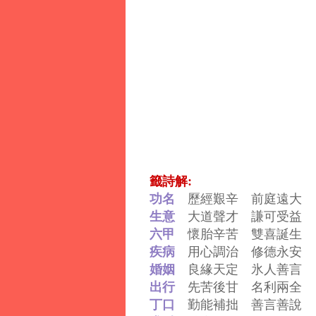
籤詩解:
功名
歷經艱辛 前庭遠大
生意
大道聲才 謙可受益
六甲
懷胎辛苦 雙喜誕生
疾病
用心調治 修德永安
婚姻
良緣天定 氷人善言
出行
先苦後甘 名利兩全
丁口
勤能補拙 善言善說