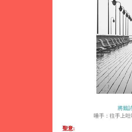
將籤
唾手：往手上吐
聖意: