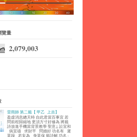
瀏覽量
2,079,003
章
雷雨師 第二籤【 甲乙 上吉】
盈虛消息總天時 自此君當百事宜 若
問前程歸縮地 更須方寸好修為 將籤
詩放進手機當背景教學 聖意↓ 訟宜和
病宜禱 求財平 問婚好 功名有 遲
莫躁 若妄為 身莫保 籤詩解 功名 :