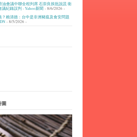
癌油會議中聯全程列席 石崇良挨批說謊 衛
議紀錄誤判 - Yahoo新聞
- 8/6/2026
-
燕？賴清德：台中是非洲豬瘟及食安問題
UDN
- 8/5/2026
-
詩圖