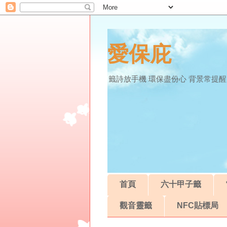
愛保庇
籤詩放手機 環保盡份心 背景常提醒
首頁
六十甲子籤
觀音靈籤
NFC貼標局