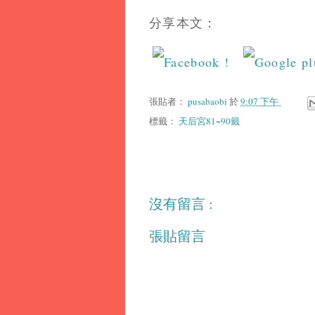
分享本文：
張貼者：
pusabaobi
於
9:07 下午
標籤：
天后宮81~90籤
沒有留言 :
張貼留言