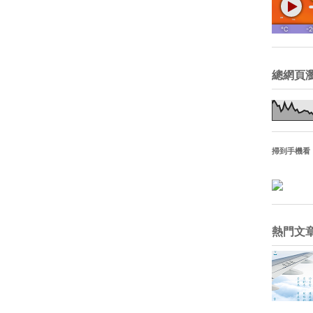
總網頁
掃到手機看
熱門文