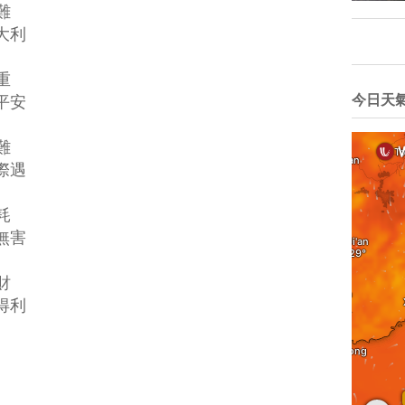
難
利
重
安
今日天
難
遇
耗
害
財
利