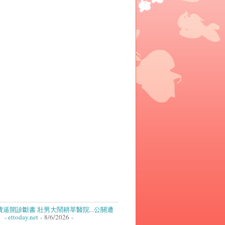
逼開診斷書 壯男大鬧耕莘醫院...公關遭
ettoday.net
- 8/6/2026
-