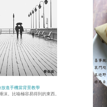
詩放進手機當背景教學
唾沫。比喻極容易得到的東西。