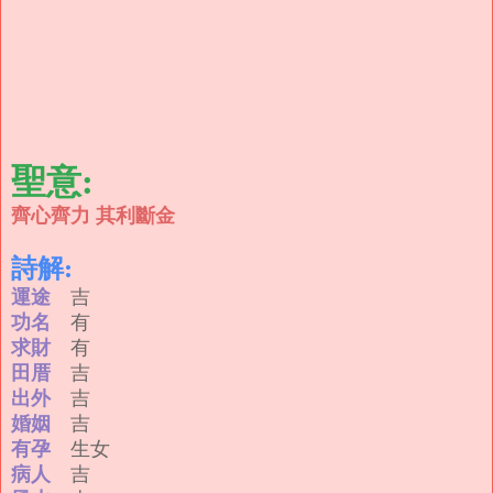
聖意:
齊心齊力 其利斷金
詩解:
運途
吉
功名
有
求財
有
田厝
吉
出外
吉
婚姻
吉
有孕
生女
病人
吉