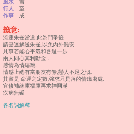
風水
吉
行人
至
作事
成
籤意:
流運朱雀當道,此為鬥爭籤
請盡速解送朱雀,以免內外難安
凡事若能心平氣和各退一步
兩人同心其利斷金 .
感情為情殤籤.
情感上總有當朋友有餘,戀人不足之慨.
其實是 命運之定數,強求只是落的情殤處處.
宜修補緣庫福庫再求神圓滿
疾病無礙
各名詞解釋