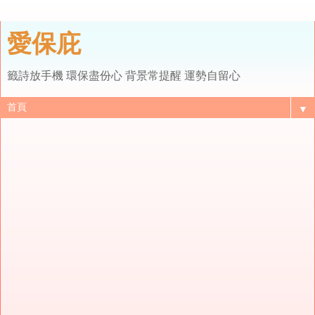
愛保庇
籤詩放手機 環保盡份心 背景常提醒 運勢自留心
▼