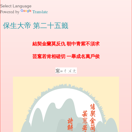
Powered by
Translate
保生大帝 第二十五籤
結契金蘭莫反仇 朝中青紫不須求
芸窻若肯相磋切 一舉成名萬戶侯
窻=ㄔㄨㄤ