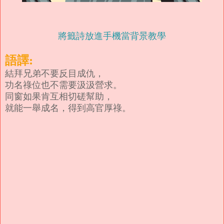
將籤詩放進手機當背景教學
語譯:
結拜兄弟不要反目成仇，
功名祿位也不需要汲汲營求。
同窗如果肯互相切磋幫助，
就能一舉成名，得到高官厚祿。