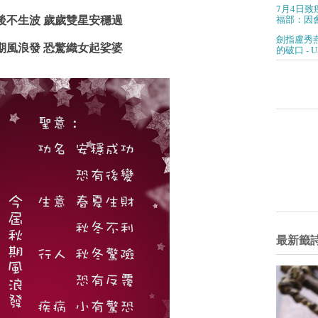
7月4日致
福部：因會
後不生波 歲歲雙星安穩過
劍指盧秀
期風浪發 恐驚織女起娑婆
的破口 - 
最新籤