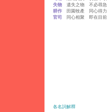
失物
遺失之物 不必尋急
耕作
田園牧產 同心得力
官司
同心相聚 即在目前
各名詞解釋