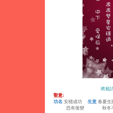
將籤
聖意:
功名
生意
安穩成功
春夏生
恐有後變 秋冬不