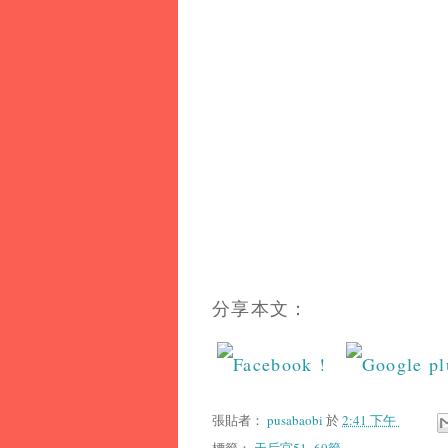
分享本文：
張貼者：
pusabaobi
於
2:41 下午
標籤：
天后宮51~60籤