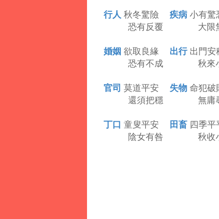
行人
疾病
秋冬驚險
小有驚
恐有反覆 大限無
婚姻
出行
欲取良緣
出門安
恐有不成 秋來小
官司
失物
莫道平安
命犯破
還須把穩 無庸尋
丁口
田畜
童叟平安
四季平
陰女有咎 秋收小