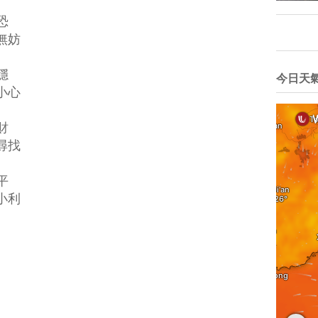
恐
妨
穩
今日天
心
財
找
平
利