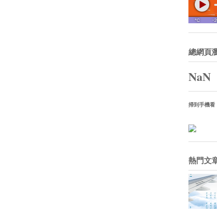
總網頁
NaN
掃到手機看
熱門文