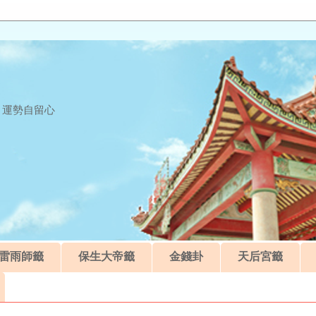
 運勢自留心
雷雨師籤
保生大帝籤
金錢卦
天后宮籤