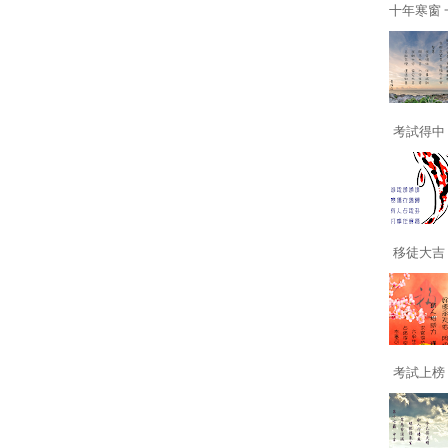
十年寒窗 一
考試得中 
移徒大吉 
考試上榜 