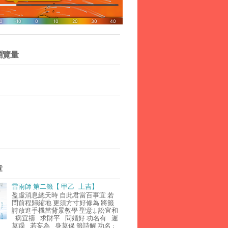
瀏覽量
章
雷雨師 第二籤【 甲乙 上吉】
盈虛消息總天時 自此君當百事宜 若
問前程歸縮地 更須方寸好修為 將籤
詩放進手機當背景教學 聖意↓ 訟宜和
病宜禱 求財平 問婚好 功名有 遲
莫躁 若妄為 身莫保 籤詩解 功名 :