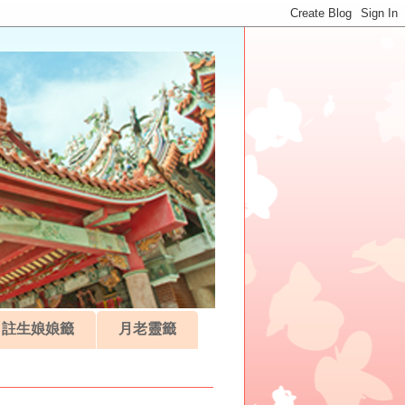
註生娘娘籤
月老靈籤