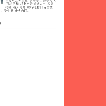
官訟得和 求財八分 婚姻大吉 疾病
得癒 尋人可見 出行得財 口舌自散
占孕生男 走失自回...
結