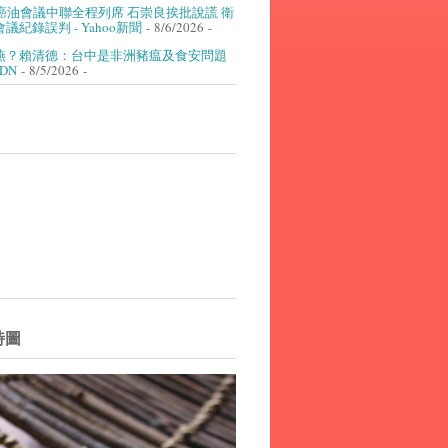
癌油會議中聯全程列席 石崇良挨批說謊 衛
議紀錄誤判 - Yahoo新聞
- 8/6/2026
-
燕？賴清德：台中是非洲豬瘟及食安問題
UDN
- 8/5/2026
-
詩圖