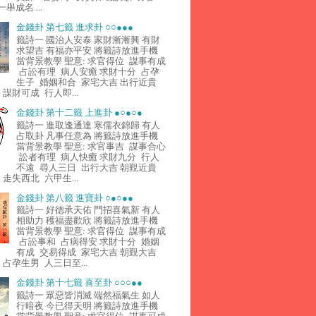
舉成名 ...
金錢卦 第七籤 進求卦 ○○●●●
籤詩一 國治人安泰 家財漸漸興 有財
求望吉 有福亦平安 將籤詩放進手機
當背景教學 聖意: 求官得位 謀事有成
占訟有理 病人安癒 求財十分 占孕
生子 婚姻和合 家宅大吉 出行近貴
謀財可成 行人即...
金錢卦 第十二籤 上進卦 ●○●○●
籤詩一 進取逢通達 寒儒衣錦歸 有人
占取卦 凡事任意為 將籤詩放進手機
當背景教學 聖意: 求官事吉 謀事合心
訟者有理 病人快癒 求財九分 行人
不遠 尋人三日 出行大吉 朝覲近貴
走失西北 六甲生...
金錢卦 第八籤 進寶卦 ○●○●●
籤詩一 好德承天佑 門招喜氣新 有人
相助力 穫福盡歡欣 將籤詩放進手機
當背景教學 聖意: 求官得位 謀事有成
占訟事和 占病得安 求財十分 婚姻
有成 交易得成 家宅大吉 朝覲大吉
占孕生男 人三日至...
金錢卦 第十七籤 喜至卦 ○○○●●
籤詩一 眾惡皆消滅 端然福氣生 如人
行暗夜 今已得天明 將籤詩放進手機
當背景教學 聖意: 求官得位 謀事可成