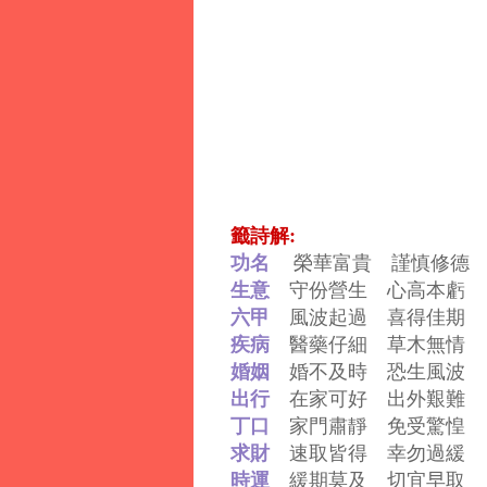
籤詩解:
功名
榮華富貴 謹慎修德
生意
守份營生 心高本虧
六甲
風波起過 喜得佳期
疾病
醫藥仔細 草木無情
婚姻
婚不及時 恐生風波
出行
在家可好 出外艱難
丁口
家門肅靜 免受驚惶
求財
速取皆得 幸勿過緩
時運
緩期莫及 切宜早取