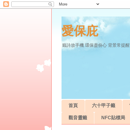
愛保庇
籤詩放手機 環保盡份心 背景常提醒
首頁
六十甲子籤
觀音靈籤
NFC貼標局