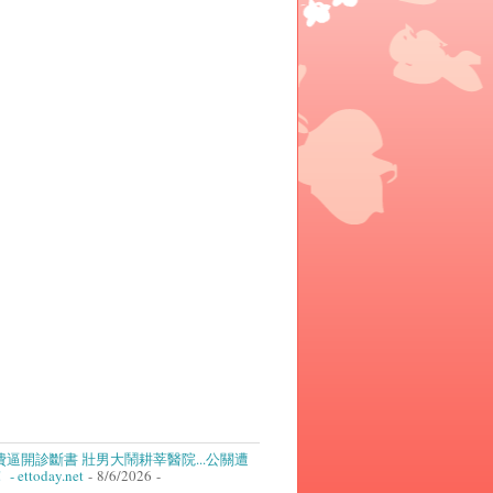
逼開診斷書 壯男大鬧耕莘醫院...公關遭
ettoday.net
- 8/6/2026
-