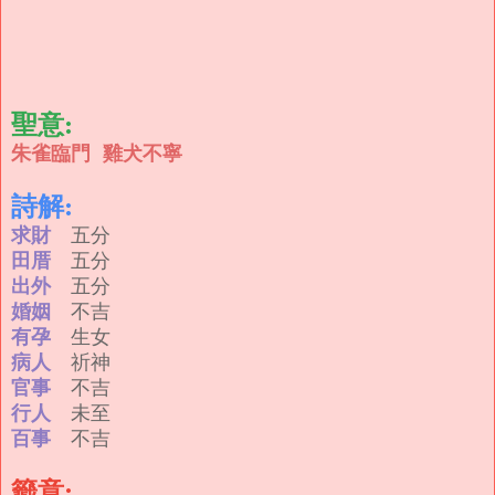
聖意:
朱雀臨門 雞犬不寧
詩解:
求財
五分
田厝
五分
出外
五分
婚姻
不吉
有孕
生女
病人
祈神
官事
不吉
行人
未至
百事
不吉
籤意: