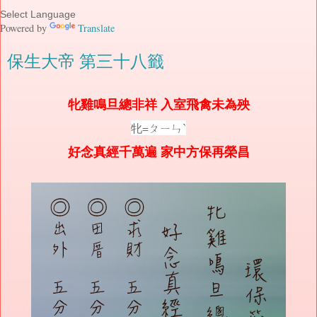
Powered by
Translate
保生大帝 第三十八籤
牝雞鳴旦總非祥 入室飛禽未為殃
牝=ㄆㄧㄣˋ
好念真經千萬遍 家中方保再榮昌