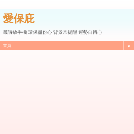
愛保庇
籤詩放手機 環保盡份心 背景常提醒 運勢自留心
▼