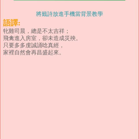
將籤詩放進手機當背景教學
語譯:
牝雞司晨，總是不太吉祥；
飛禽進入房室，卻未造成災殃。
只要多多虔誠誦唸真經，
家裡自然會再昌盛起來。