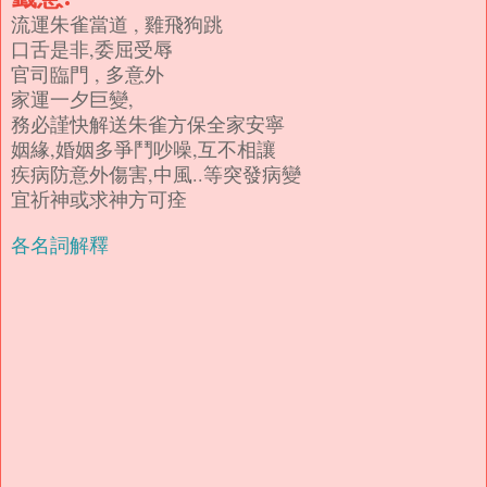
流運朱雀當道 , 雞飛狗跳
口舌是非,委屈受辱
官司臨門 , 多意外
家運一夕巨變,
務必謹快解送朱雀方保全家安寧
姻緣,婚姻多爭鬥吵噪,互不相讓
疾病防意外傷害,中風..等突發病變
宜祈神或求神方可痊
各名詞解釋