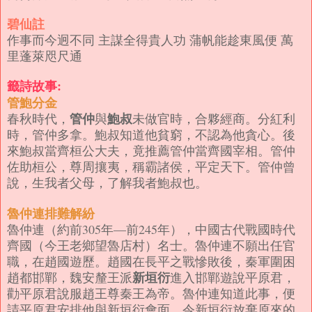
碧仙註
作事而今迥不同 主謀全得貴人功 蒲帆能趁東風便 萬
里蓬萊咫尺通
籤詩故事:
管鮑分金
管仲
鮑叔
春秋時代，
與
未做官時，合夥經商。分紅利
時，管仲多拿。鮑叔知道他貧窮，不認為他貪心。後
來鮑叔當齊桓公大夫，竟推薦管仲當齊國宰相。
管仲
佐助桓公，尊周攘夷，稱霸諸侯，平定天下。
管仲曾
說，生我者父母，了解我者鮑叔也。
魯仲連排難解紛
魯仲連（約前305年—前245年），中國古代戰國時代
齊國（今王老鄉望魯店村）名士。
魯仲連不願出任官
職，在趙國遊歷。趙國在長平之戰慘敗後，秦軍圍困
新垣衍
趙都邯鄲，魏安釐王派
進入邯鄲遊說平原君，
勸平原君說服趙王尊秦王為帝。魯仲連知道此事，便
請平原君安排他與新垣衍會面，令新垣衍放棄原來的