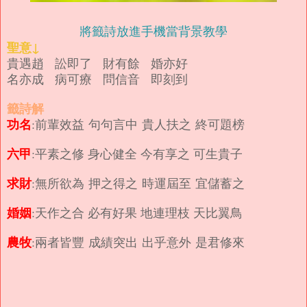
將籤詩放進手機當背景教學
聖意↓
貴遇趙 訟即了 財有餘 婚亦好
名亦成 病可療 問信音 即刻到
籤詩解
功名
:前輩效益 句句言中 貴人扶之 終可題榜
六甲
:平素之修 身心健全 今有享之 可生貴子
求財
:無所欲為 押之得之 時運屆至 宜儲蓄之
婚姻
:天作之合 必有好果 地連理枝 天比翼鳥
農牧
:兩者皆豐 成績突出 出乎意外 是君修來