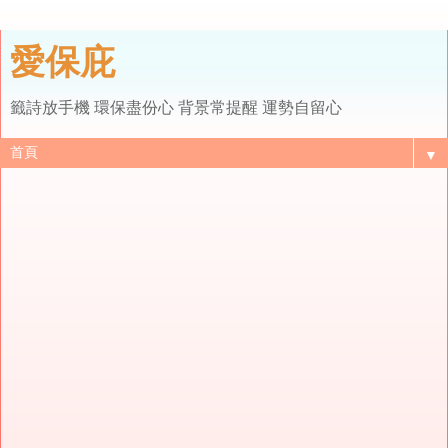
愛保庇
籤詩放手機 環保盡份心 背景常提醒 運勢自留心
▼