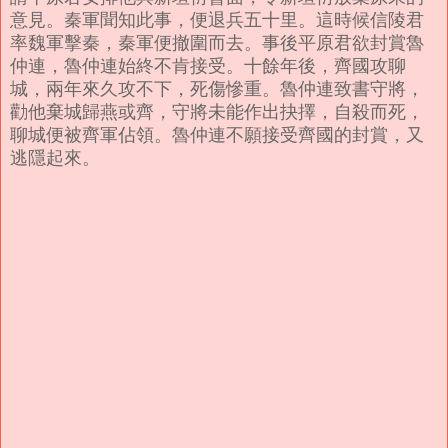
意見。秦軍聞知此事，便退兵五十里。這時候信陵君
率魏軍擊秦，秦軍便撤圍而去。事後平原君欲封賞魯
仲連，魯仲連始終不肯接受。
十餘年後，齊國攻聊
城，兩年來久攻不下，死傷慘重。魯仲連致書守將，
勸他棄城歸燕或齊，守將未能作出抉擇，自殺而死，
聊城便被齊軍佔領。魯仲連不願接受齊國的封賞，又
逃隱起來。