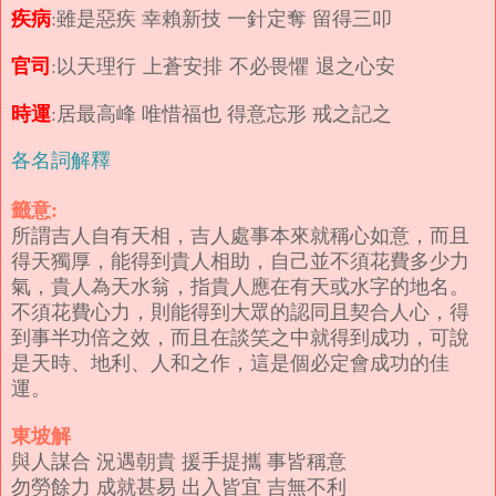
疾病
:雖是惡疾 幸賴新技 一針定奪 留得三叩
官司
:以天理行 上蒼安排 不必畏懼 退之心安
時運
:居最高峰 唯惜福也 得意忘形 戒之記之
各名詞解釋
籤意:
所謂吉人自有天相，吉人處事本來就稱心如意，而且
得天獨厚，能得到貴人相助，自己並不須花費多少力
氣，貴人為天水翁，指貴人應在有天或水字的地名。
不須花費心力，則能得到大眾的認同且契合人心，得
到事半功倍之效，而且在談笑之中就得到成功，可說
是天時、地利、人和之作，這是個必定會成功的佳
運。
東坡解
與人謀合 況遇朝貴 援手提攜 事皆稱意
勿勞餘力 成就甚易 出入皆宜 吉無不利