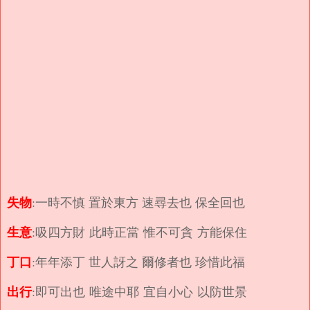
失物
:一時不慎 置於東方 速尋去也 保全回也
生意
:吸四方財 此時正當 惟不可貪 方能保住
丁口
:年年添丁 世人訝之 爾修者也 珍惜此福
出行
:即可出也 唯途中耶 宜自小心 以防世景