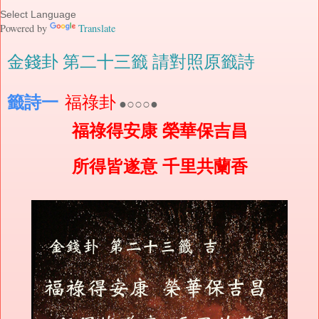
Powered by
Translate
金錢卦 第二十三籤 請對照原籤詩
籤詩一
福祿卦
●○○○●
福祿得安康 榮華保吉昌
所得皆遂意 千里共蘭香