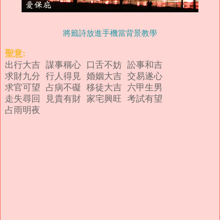
將籤詩放進手機當背景教學
聖意:
出行大吉 謀事稱心 口舌不妨 訟事和吉
求財九分 行人得見 婚姻大吉 交易遂心
求官可望 占病不礙 移徒大吉 六甲生男
走失尋回 見貴有財 家宅興旺 考試有望
占雨明夜