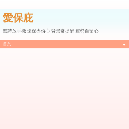
愛保庇
籤詩放手機 環保盡份心 背景常提醒 運勢自留心
▼