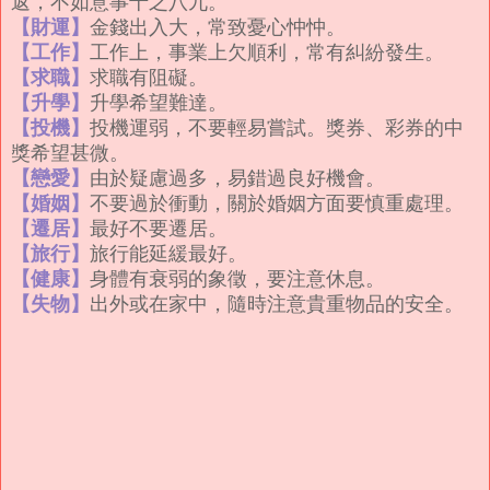
返，不如意事十之八九。
【財運】
金錢出入大，常致憂心忡忡。
【工作】
工作上，事業上欠順利，常有糾紛發生。
【求職】
求職有阻礙。
【升學】
升學希望難達。
【投機】
投機運弱，不要輕易嘗試。獎券、彩券的中
獎希望甚微。
【戀愛】
由於疑慮過多，易錯過良好機會。
【婚姻】
不要過於衝動，關於婚姻方面要慎重處理。
【遷居】
最好不要遷居。
【旅行】
旅行能延緩最好。
【健康】
身體有衰弱的象徵，要注意休息。
【失物】
出外或在家中，隨時注意貴重物品的安全。