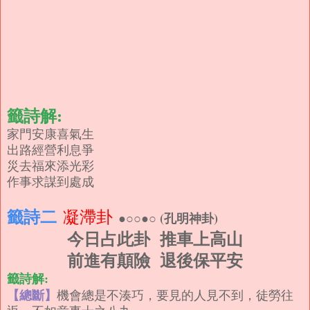
籤詩解:
家門安康喜氣生
出路經營利息爭
災去福來添光彩
作事求謀到處成
籤詩二
凝滯卦
●○○●○ (孔明神卦)
今日占此卦
推車上高山
前進有顛險
退後保平安
籤詩解:
【總斷】
機會總是不湊巧，要見的人見不到，徒勞往