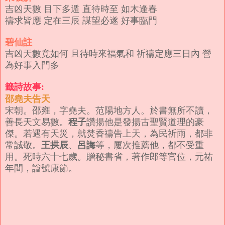
吉凶天數 目下多遁 直待時至 如木逢春
禱求皆應 定在三辰 謀望必遂 好事臨門
碧仙註
吉凶天數竟如何 且待時來福氣和 祈禱定應三日內 營
為好事入門多
籤詩故事:
邵堯夫告天
宋朝。邵雍，字堯夫。范陽地方人。於書無所不讀，
程子
善長天文易數。
讚揚他是發揚古聖賢道理的豪
傑。若遇有天災，就焚香禱告上天，為民祈雨，都非
王拱辰
呂誨
常誠敬。
、
等，屢次推薦他，都不受重
用。死時六十七歲。贈秘書省，著作郎等官位，元祐
年間，諡號康節。