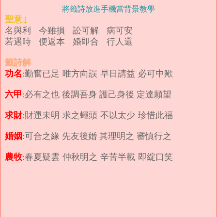
將籤詩放進手機當背景教學
聖意↓
名與利 今雖損 訟可解 病可安
若遇時 便返本 婚即合 行人還
籤詩解
功名
:勤奮已足 唯方向誤 早日請益 必可中歟
六甲
:必有之也 後調吾身 護己身後 定達願望
求財
:財運未明 求之蠅頭 不以太少 珍惜此福
婚姻
:可合之緣 先友後婚 其理明之 審慎行之
農牧
:春夏疑雲 仲秋明之 辛苦半載 即綻口笑