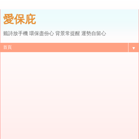
愛保庇
籤詩放手機 環保盡份心 背景常提醒 運勢自留心
▼