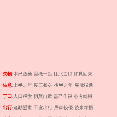
失物
:本已放棄 靈機一動 往北去也 終覓回來
生意
:上半之年 度三餐矣 後半之年 突飛猛進
丁口
:人口稀微 切莫自欺 盡己作福 必有轉機
出行
:逢動盪世 不宜出行 居家較優 後來領悟