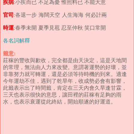
疾病
:小疾而已 不足為憂 惟照料已 不能大意
官司
:各退一步 海闊天空 人生海海 何必計兩
時運
:春季未開 夏季見苞 忍至仲秋 笑口常開
各名詞解釋
籤意:
莊稼的豐收與歉收，完全都是由天決定，這是天地間
的常理，無法由人力來改變。意謂著運勢的好壞，並
非靠努力就可轉運，還是必須等待時機的到來。適逢
今年運劫不佳，遇到了乾旱年，收成勢必會有影響，
此籤表示出了時間籤，肯定在三天內會久旱逢甘霖，
三天也表示很快的意思，讓田裡的莊稼有足夠的雨
水，也表示衰運從此終結，開始順遂的好運道。