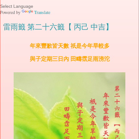
Powered by
Translate
雷雨籤 第二十六籤【 丙己 中吉】
年來豐歉皆天數 祇是今年旱較多
與子定期三日內 田疇霑足雨滂沱