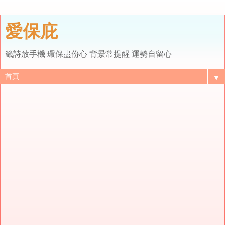
愛保庇
籤詩放手機 環保盡份心 背景常提醒 運勢自留心
▼