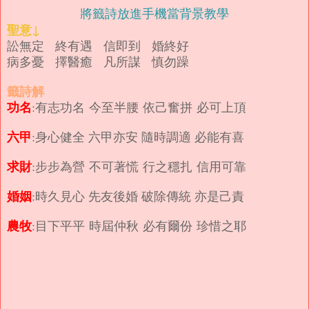
將籤詩放進手機當背景教學
聖意↓
訟無定 終有遇 信即到 婚終好
病多憂 擇醫癒 凡所謀 慎勿躁
籤詩解
功名
:有志功名 今至半腰 依己奮拼 必可上頂
六甲
:身心健全 六甲亦安 隨時調適 必能有喜
求財
:步步為營 不可著慌 行之穩扎 信用可靠
婚姻
:時久見心 先友後婚 破除傳統 亦是己責
農牧
:目下平平 時屆仲秋 必有爾份 珍惜之耶