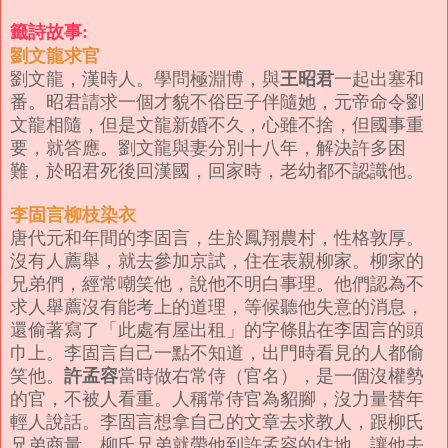
籤詩故事:
劉文龍求官
王昭君
劉文龍，漢時人。學問極淵博，與
一起出塞和
番。
昭君請求一個才貌不俗臣子伴隨她，元帝命令劉
文龍相隨，但是文龍新婚不久，心雖不捨，但國事重
要，就答應。劉文龍與妻分別十八年，解決許多困
難，於昭君死後回漢國，回家時，老幼都不認識他。
李固言柳枝染衣
唐代元和年間的李固言，生於鳳翔農村，性格敦厚。
沒有人薦舉，就去參加京試，住在表親柳家。柳家的
兄弟們，經常嘲笑他，說他不明白事理。他們認為不
求人舉薦沒有能考上的道理，等候聽他失意的消息，
還偷著寫了「此處有屋出租」的字條貼在李固言的頭
巾上。李固言自己一點不知道，出門時看見的人都偷
許孟容
笑他。
當時做右常侍（官名），是一個沒權勢
的官，不被人看重。人稱常侍官為貂腳，沒力量替年
輕人說話。李固言想拿自己的文章去求教人，跟柳氏
兄弟商量。柳氏兄弟就帶他到許孟容的住地，讓他去