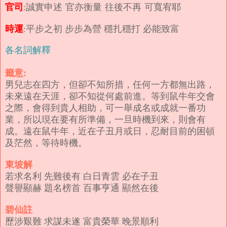
官司
:誠實申述 官亦衡量 往後不再 可寬宥耶
時運
:平步之初 步步為營 穩扎穩打 必能致富
各名詞解釋
籤意:
男兒志在四方，但卻不知所措，任何一方都無出路，
未來遠在天涯，卻不知從何處前進。等到鼠牛年交會
之際，會得到貴人相助，可一舉成名或成就一番功
業，所以現在要有所準備，一旦時機到來，則會有
成。遠在鼠牛年，近在子丑月或日，忍耐目前的困頓
及茫然，等待時機。
東坡解
若求名利 先難後有 白日青雲 必在子丑
聲譽顯赫 題名榜首 百事亨通 顯然在後
碧仙註
歷涉艱難 求謀未遂 富貴榮華 晚景順利