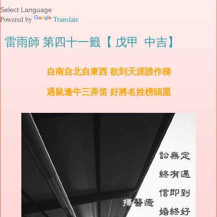
Powered by
Translate
雷雨師 第四十一籤【 戊甲 中吉】
自南自北自東西 欲到天涯誰作梯
遇鼠逢牛三弄笛 好將名姓榜頭題