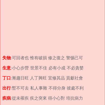
失物
:可回者也 惟有破損 修之復之 警惕己可
生意
:小心步營 世景不佳 必有小成 不必貪婪
丁口
:漸趨日旺 人丁興旺 宜修其品 貢獻社會
出行
:暫不可去 私人事雜 不得分身 彼處不利
疾病
:從未罹疾 疾之突來 得小心對 培抗病力