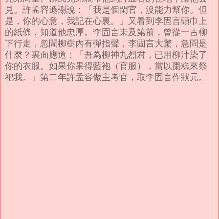
見。許孟容遜謝說：「我是個閑官，沒能力幫你。但
是，你的心意，我記在心裏。」又看到李固言頭巾上
的紙條，知道他忠厚。李固言未及第前，曾從一古柳
下行走，忽聞柳樹內有彈指聲，李固言大驚，急問是
什麼？裏面應道：「吾為柳神九烈君，已用柳汁染了
你的衣服。如果你果得藍袍（官服），當以棗糕來祭
祀我。」第二年許孟容做主考官，取李固言作狀元。