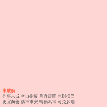
東坡解
作事未成 空自指擬 且宜緩圖 急則損己
更宜向善 禱神求安 轉禍為福 可免多端