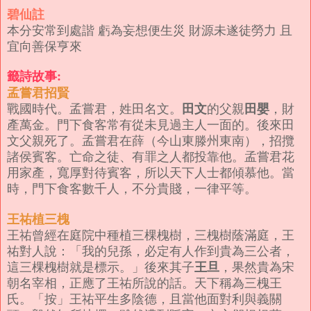
碧仙註
本分安常到處諧 虧為妄想便生災 財源未遂徒勞力 且
宜向善保亨來
籤詩故事:
孟嘗君招賢
田文
田嬰
戰國時代。孟嘗君，姓田名文。
的父親
，財
產萬金。門下食客常有從未見過主人一面的。後來田
文父親死了。
孟嘗君在薛（今山東滕州東南），招攬
諸侯賓客。亡命之徒、有罪之人都投靠他。
孟嘗君花
用家產，寬厚對待賓客，所以天下人士都傾慕他。
當
時，門下食客數千人，不分貴賤，一律平等。
王祐植三槐
王祐曾經在庭院中種植三棵槐樹，三槐樹蔭滿庭，王
祐對人說：「我的兒孫，必定有人作到貴為三公者，
王旦
這三棵槐樹就是標示。」後來其子
，果然貴為宋
朝名宰相，正應了王祐所說的話。天下稱為三槐王
氏。
「按」王祐平生多陰德，且當他面對利與義關