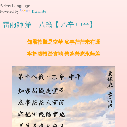
Powered by
Translate
雷雨師 第十八籤【 乙辛 中平】
知君指擬是空華 底事茫茫未有涯
牢把腳根踏實地 善為善應永無差