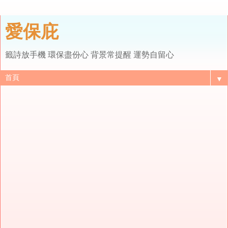
愛保庇
籤詩放手機 環保盡份心 背景常提醒 運勢自留心
▼