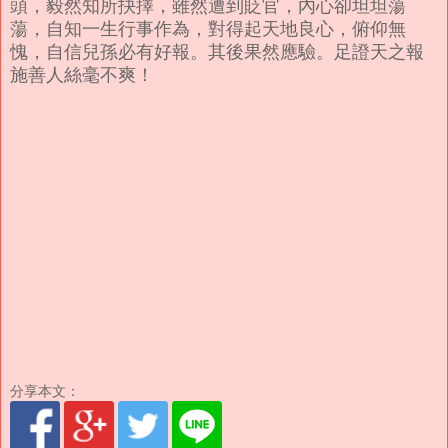
頭，毅然知所抉擇，雖然遭到貶官，內心卻坦坦蕩
蕩，自知一生行事作為，對得起天地良心，俯仰無
愧，自信兒孫必有好報。其後果然應驗。足證天之報
施善人絲毫不爽！
分享本文：