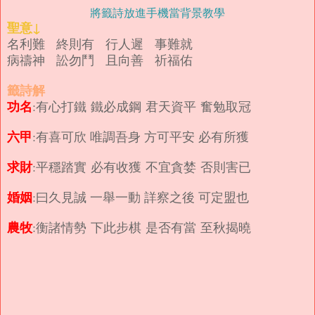
將籤詩放進手機當背景教學
聖意↓
名利難 終則有 行人遲 事難就
病禱神 訟勿鬥 且向善 祈福佑
籤詩解
功名
:有心打鐵 鐵必成鋼 君天資平 奮勉取冠
六甲
:有喜可欣 唯調吾身 方可平安 必有所獲
求財
:平穩踏實 必有收獲 不宜貪婪 否則害已
婚姻
:曰久見誠 一舉一動 詳察之後 可定盟也
農牧
:衡諸情勢 下此步棋 是否有當 至秋揭曉