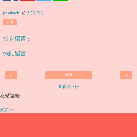
pusabaobi
於
5:33 下午
分享
沒有留言 :
張貼留言
‹
›
首頁
查看網路版
友站連結
娃娃Go