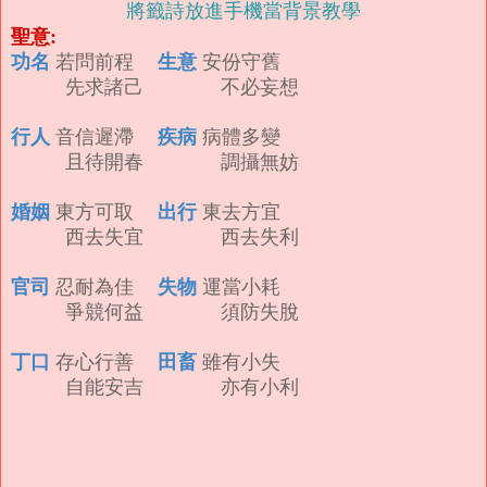
將籤詩放進手機當背景教學
聖意:
功名
生意
若問前程
安份守舊
先求諸己 不必妄想
行人
疾病
音信遲滯
病體多變
且待開春 調攝無妨
婚姻
出行
東方可取
東去方宜
西去失宜 西去失利
官司
失物
忍耐為佳
運當小耗
爭競何益 須防失脫
丁口
田畜
存心行善
雖有小失
自能安吉 亦有小利