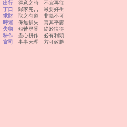
出行
得意之時 不宜再往
丁口
歸家完吉 最要好生
求財
取之有道 非義不可
時運
保無損失 喜其平庸
失物
艱苦尋覓 終於復得
耕作
盡心耕作 必有利頭
官司
事事天理 方可致勝