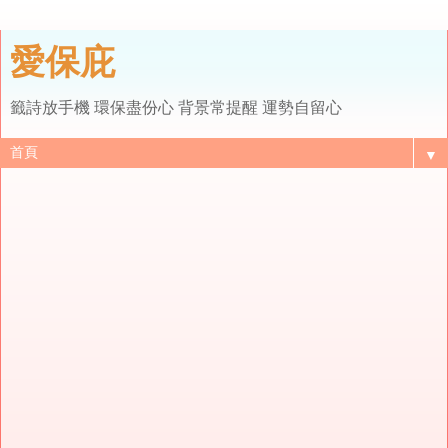
愛保庇
籤詩放手機 環保盡份心 背景常提醒 運勢自留心
▼