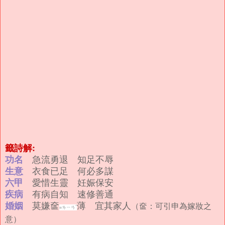
籤詩解:
功名
急流勇退 知足不辱
生意
衣食已足 何必多謀
六甲
愛惜生靈 妊娠保安
疾病
有病自知 速修善通
婚姻
莫嫌奩
薄 宜其家人
（奩：可引申為嫁妝之
=ㄌㄧㄢˊ
意）