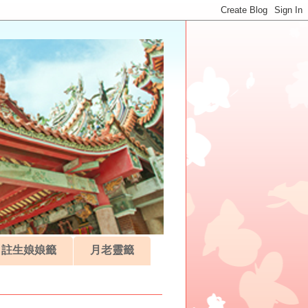
註生娘娘籤
月老靈籤