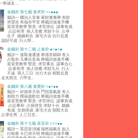
舉成名 ...
金錢卦 第七籤 進求卦 ○○●●●
籤詩一 國治人安泰 家財漸漸興 有財
求望吉 有福亦平安 將籤詩放進手機
當背景教學 聖意: 求官得位 謀事有成
占訟有理 病人安癒 求財十分 占孕
生子 婚姻和合 家宅大吉 出行近貴
謀財可成 行人即...
金錢卦 第十二籤 上進卦 ●○●○●
籤詩一 進取逢通達 寒儒衣錦歸 有人
占取卦 凡事任意為 將籤詩放進手機
當背景教學 聖意: 求官事吉 謀事合心
訟者有理 病人快癒 求財九分 行人
不遠 尋人三日 出行大吉 朝覲近貴
走失西北 六甲生...
金錢卦 第八籤 進寶卦 ○●○●●
籤詩一 好德承天佑 門招喜氣新 有人
相助力 穫福盡歡欣 將籤詩放進手機
當背景教學 聖意: 求官得位 謀事有成
占訟事和 占病得安 求財十分 婚姻
有成 交易得成 家宅大吉 朝覲大吉
占孕生男 人三日至...
金錢卦 第十七籤 喜至卦 ○○○●●
籤詩一 眾惡皆消滅 端然福氣生 如人
行暗夜 今已得天明 將籤詩放進手機
當背景教學 聖意: 求官得位 謀事可成