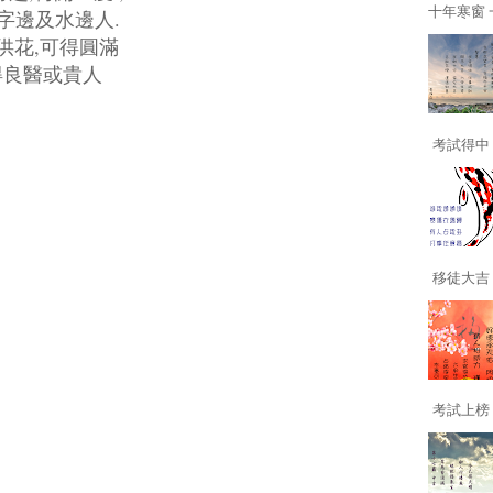
十年寒窗 一
字邊及水邊人.
供花,可得圓滿
得良醫或貴人
考試得中 
移徒大吉 
考試上榜 