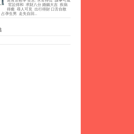
官訟得和 求財八分 婚姻大吉 疾病
得癒 尋人可見 出行得財 口舌自散
占孕生男 走失自回...
結