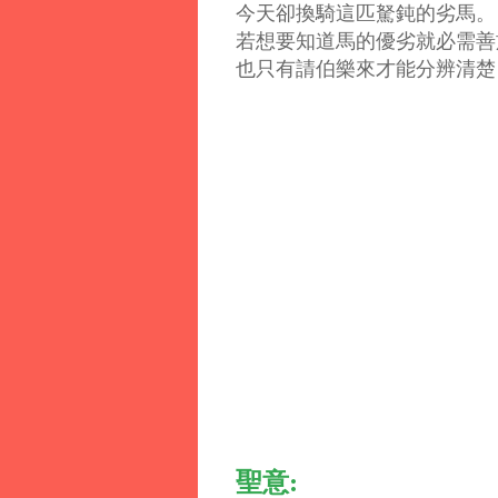
今天卻換騎這匹駑鈍的劣馬。
若想要知道馬的優劣就必需善
也只有請伯樂來才能分辨清楚
聖意: