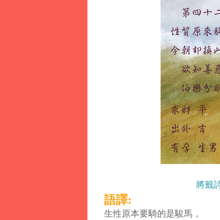
將籤
語譯:
生性原本要騎的是駿馬，