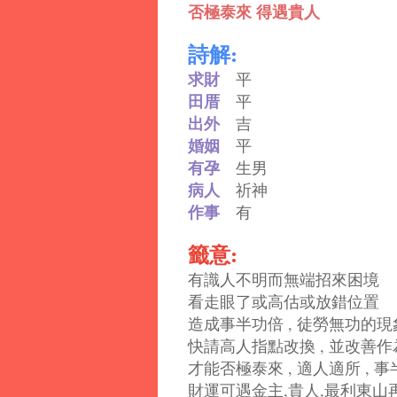
否極泰來 得遇貴人
詩解:
求財
平
田厝
平
出外
吉
婚姻
平
有孕
生男
病人
祈神
作事
有
籤意:
有識人不明而無端招來困境
看走眼了或高估或放錯位置
造成事半功倍 , 徒勞無功的現
快請高人指點改換 , 並改善作
才能否極泰來 , 適人適所 , 
財運可遇金主,貴人,最利東山再