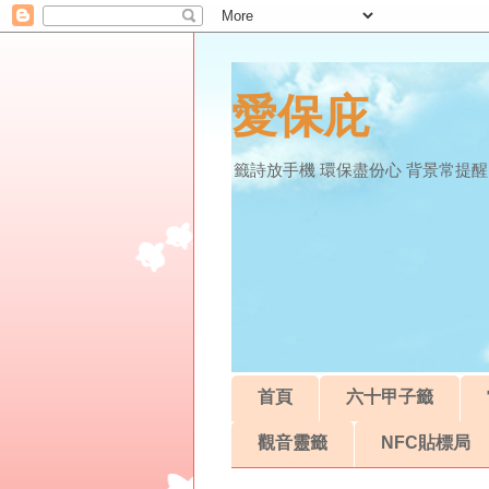
愛保庇
籤詩放手機 環保盡份心 背景常提醒
首頁
六十甲子籤
觀音靈籤
NFC貼標局