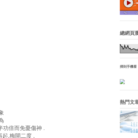
總網頁
掃到手機看
熱門文
象
為
事半功倍而免憂傷神 .
起,梅開二度 ,