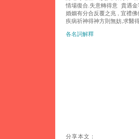
情場復合.失意轉得意 貴遇金
婚姻有分合反覆之兆 , 宜禮佛
疾病祈神得神方則無妨,求醫
各名詞解釋
分享本文：