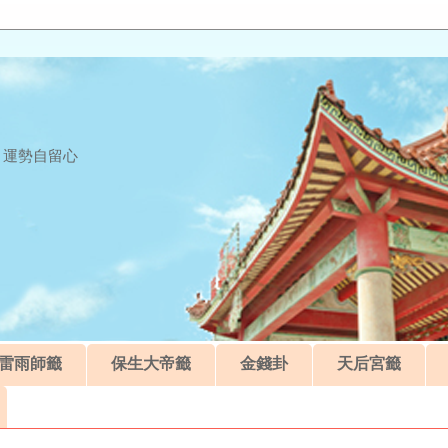
 運勢自留心
雷雨師籤
保生大帝籤
金錢卦
天后宮籤