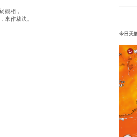
於觀相，
，來作裁決。
今日天