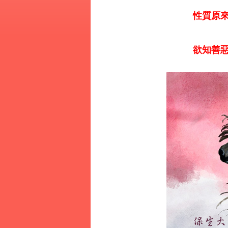
性質原來
欲知善惡