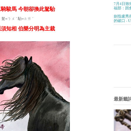
7月4日致
福部：因會
騎駿馬 今朝卻換此駑駘
劍指盧秀
駑=ㄋㄨ ˊ
駘=ㄊㄞ ˊ
的破口 - 
須知相 伯樂分明為主裁
最新籤