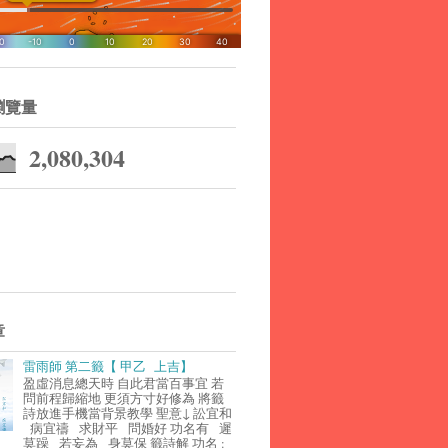
瀏覽量
2,080,304
章
雷雨師 第二籤【 甲乙 上吉】
盈虛消息總天時 自此君當百事宜 若
問前程歸縮地 更須方寸好修為 將籤
詩放進手機當背景教學 聖意↓ 訟宜和
病宜禱 求財平 問婚好 功名有 遲
莫躁 若妄為 身莫保 籤詩解 功名 :