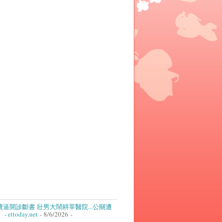
逼開診斷書 壯男大鬧耕莘醫院...公關遭
ettoday.net
- 8/6/2026
-