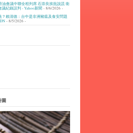
癌油會議中聯全程列席 石崇良挨批說謊 衛
議紀錄誤判 - Yahoo新聞
- 8/6/2026
-
燕？賴清德：台中是非洲豬瘟及食安問題
UDN
- 8/5/2026
-
詩圖