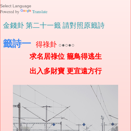
Powered by
Translate
金錢卦 第二十一籤 請對照原籤詩
籤詩一
得祿卦
○●○●○
求名居祿位 籠鳥得逃生
出入多財寶 更宜遠方行