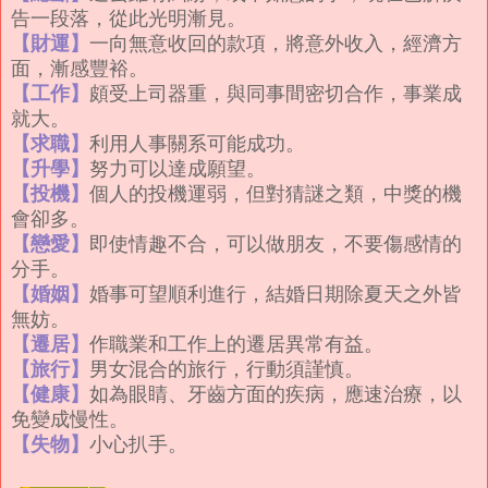
告一段落，從此光明漸見。
【財運】
一向無意收回的款項，將意外收入，經濟方
面，漸感豐裕。
【工作】
頗受上司器重，與同事間密切合作，事業成
就大。
【求職】
利用人事關系可能成功。
【升學】
努力可以達成願望。
【投機】
個人的投機運弱，但對猜謎之類，中獎的機
會卻多。
【戀愛】
即使情趣不合，可以做朋友，不要傷感情的
分手。
【婚姻】
婚事可望順利進行，結婚日期除夏天之外皆
無妨。
【遷居】
作職業和工作上的遷居異常有益。
【旅行】
男女混合的旅行，行動須謹慎。
【健康】
如為眼睛、牙齒方面的疾病，應速治療，以
免變成慢性。
【失物】
小心扒手。