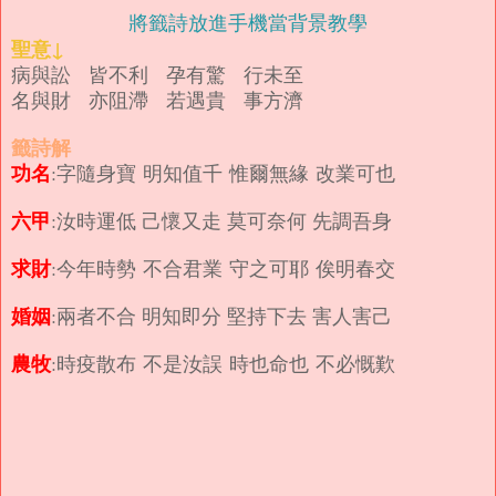
將籤詩放進手機當背景教學
聖意↓
病與訟 皆不利 孕有驚 行未至
名與財 亦阻滯 若遇貴 事方濟
籤詩解
功名
:字隨身寶 明知值千 惟爾無緣 改業可也
六甲
:汝時運低 己懷又走 莫可奈何 先調吾身
求財
:今年時勢 不合君業 守之可耶 俟明春交
婚姻
:兩者不合 明知即分 堅持下去 害人害己
農牧
:時疫散布 不是汝誤 時也命也 不必慨歎