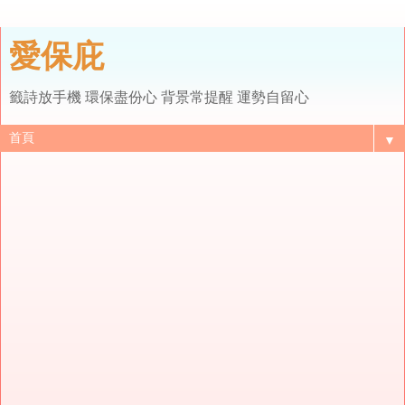
愛保庇
籤詩放手機 環保盡份心 背景常提醒 運勢自留心
▼