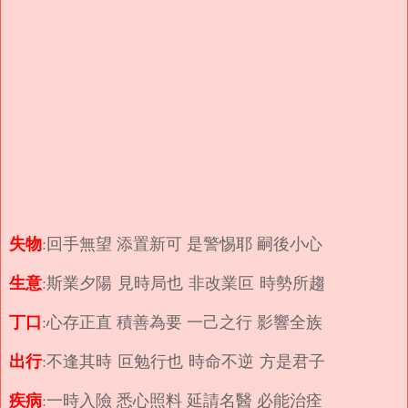
失物
:回手無望 添置新可 是警惕耶 嗣後小心
生意
:斯業夕陽 見時局也 非改業叵 時勢所趨
丁口
:心存正直 積善為要 一己之行 影響全族
出行
:不逢其時 叵勉行也 時命不逆 方是君子
疾病
:一時入險 悉心照料 延請名醫 必能治痊