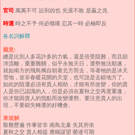
官司
:萬萬不可 訟則凶也 先退不敗 是贏之兆
時運
:時之不予 何必慨嘆 忍其一時 必極即反
各名詞解釋
籤意:
總是比別人多花許多的力氣，還是倍受阻難，而且顛
沛流離，重重難關，似乎永無天日，運勢無法順遂，
就如南方的飛鳥獨自朝著北方而去，等著牠的是冰天
雪地，並非春暖花開的天堂，也可說是去錯地方了。
如此的阻運必須有貴人相助，才能有所改變，你的貴
人是你已認識的人，但是必須在夏秋之交再度重逢，
你才能因貴人的指點而改變運勢。要注意貴人的出
現，不要錯失轉運的好機會。
東坡解
艱難歷遍 作事皆非 南鳥北巢 失其所依
夏秋之交 貴人相提 應稱謀望 榮達可期