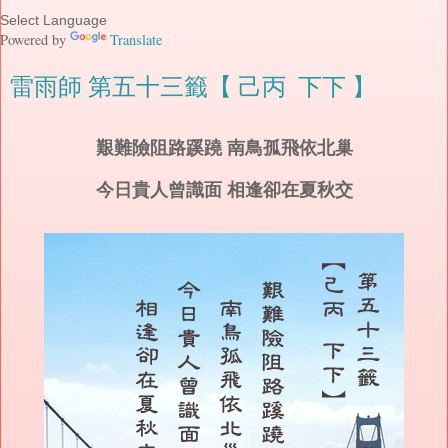
Powered by
Translate
雷雨師 第五十三籤【 己丙 下下 】
艱難險阻路蹊蹺 南鳥孤飛依北巢
今日貴人曾識面 相逢卻在夏秋交