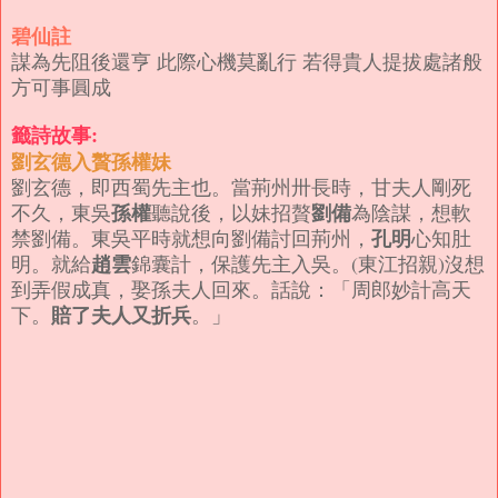
碧仙註
謀為先阻後還亨 此際心機莫亂行 若得貴人提拔處諸般
方可事圓成
籤詩故事:
劉玄德入贅孫權妹
劉玄德，即西蜀先主也。當荊州卅長時，甘夫人剛死
孫權
劉備
不久，東吳
聽說後，以妹招贅
為陰謀，想軟
孔明
禁劉備。東吳平時就想向劉備討回荊州，
心知肚
趙雲
明。就給
錦囊計，保護先主入吳。(東江招親)
沒想
到弄假成真，娶孫夫人回來。
話說：「周郎妙計高天
賠了夫人又折兵
下。
。」