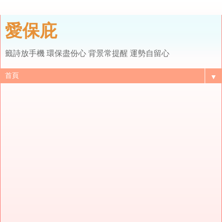
愛保庇
籤詩放手機 環保盡份心 背景常提醒 運勢自留心
▼