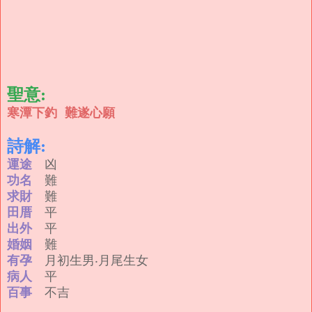
聖意:
寒潭下釣 難遂心願
詩解:
運途
凶
功名
難
求財
難
田厝
平
出外
平
婚姻
難
有孕
月初生男‧月尾生女
病人
平
百事
不吉