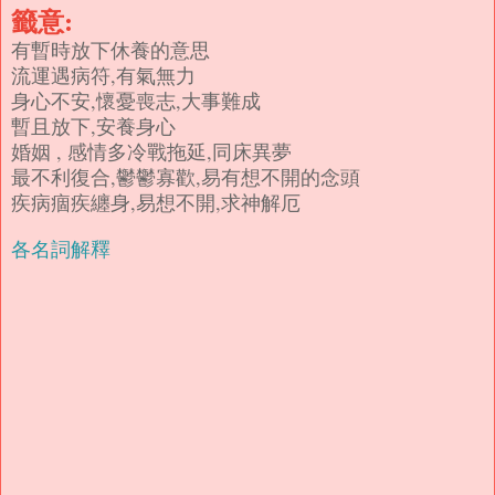
籤意:
有暫時放下休養的意思
流運遇病符,有氣無力
身心不安,懷憂喪志,大事難成
暫且放下,安養身心
婚姻 , 感情多冷戰拖延,同床異夢
最不利復合,鬱鬱寡歡,易有想不開的念頭
疾病痼疾纏身,易想不開,求神解厄
各名詞解釋