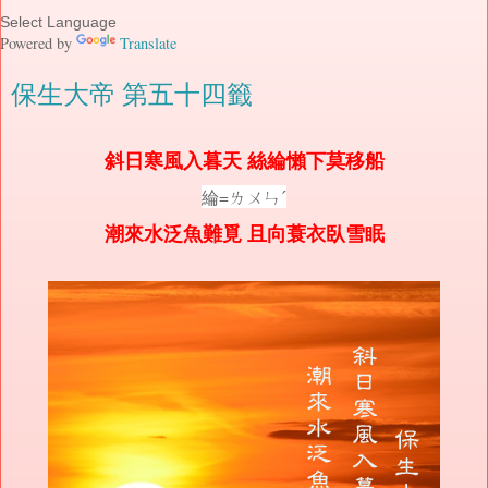
Powered by
Translate
保生大帝 第五十四籤
斜日寒風入暮天 絲綸懶下莫移船
綸=ㄌㄨㄣˊ
潮來水泛魚難覓 且向蓑衣臥雪眠