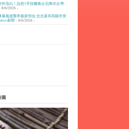
密件流出！設想3手段癱瘓台北降伏台灣 -
 8/6/2026
-
豚暴風侵襲率最新預估 北北基等四縣市突
Yahoo新聞
- 8/6/2026
-
詩圖