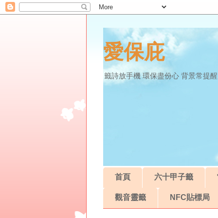
愛保庇
籤詩放手機 環保盡份心 背景常提醒
首頁
六十甲子籤
觀音靈籤
NFC貼標局