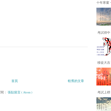
十年寒窗 一
考試得中 
移徒大吉 
首頁
較舊的文章
訂閱：
張貼留言 ( Atom )
考試上榜 