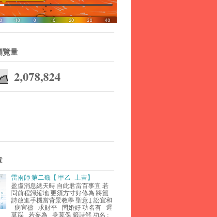
瀏覽量
2,078,824
章
雷雨師 第二籤【 甲乙 上吉】
盈虛消息總天時 自此君當百事宜 若
問前程歸縮地 更須方寸好修為 將籤
詩放進手機當背景教學 聖意↓ 訟宜和
病宜禱 求財平 問婚好 功名有 遲
莫躁 若妄為 身莫保 籤詩解 功名 :