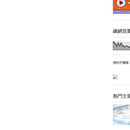
總網頁
掃到手機看
熱門文