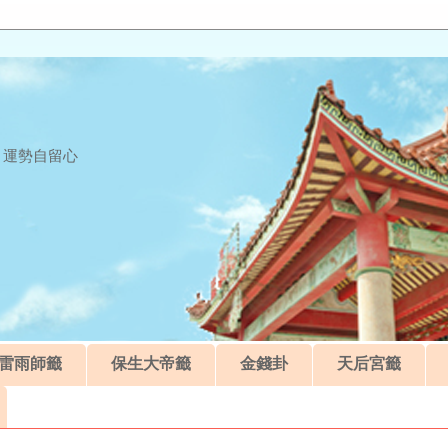
 運勢自留心
雷雨師籤
保生大帝籤
金錢卦
天后宮籤