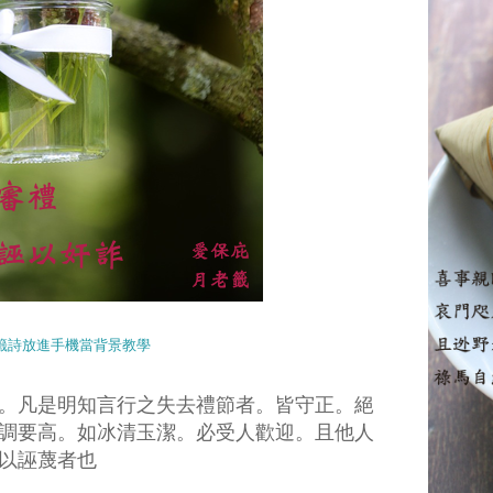
籤詩放進手機當背景教學
。凡是明知言行之失去禮節者。皆守正。絕
調要高。如冰清玉潔。必受人歡迎。且他人
以誣蔑者也