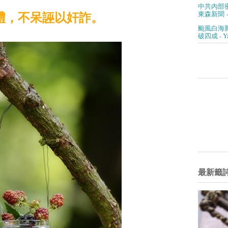
中共內部
東森新聞
-
禮，不呆誣以奸詐。
颱風白海
破四成 - 
最新籤