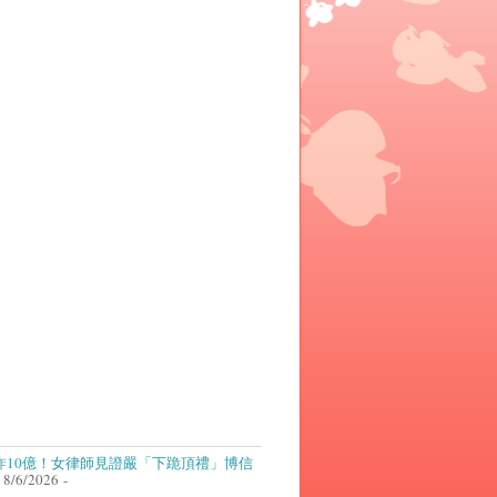
詐10億！女律師見證嚴「下跪頂禮」博信
 8/6/2026
-