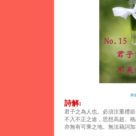
將
詩解:
君子之為人也。必須注重禮節
不入不正之途，思想高超。格
亦無有可乘之地。無法藉詞加