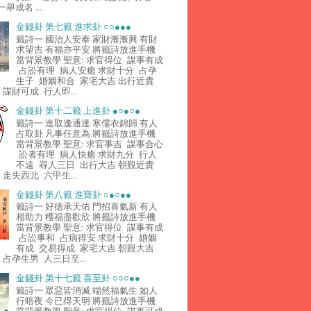
舉成名 ...
金錢卦 第七籤 進求卦 ○○●●●
籤詩一 國治人安泰 家財漸漸興 有財
求望吉 有福亦平安 將籤詩放進手機
當背景教學 聖意: 求官得位 謀事有成
占訟有理 病人安癒 求財十分 占孕
生子 婚姻和合 家宅大吉 出行近貴
謀財可成 行人即...
金錢卦 第十二籤 上進卦 ●○●○●
籤詩一 進取逢通達 寒儒衣錦歸 有人
占取卦 凡事任意為 將籤詩放進手機
當背景教學 聖意: 求官事吉 謀事合心
訟者有理 病人快癒 求財九分 行人
不遠 尋人三日 出行大吉 朝覲近貴
走失西北 六甲生...
金錢卦 第八籤 進寶卦 ○●○●●
籤詩一 好德承天佑 門招喜氣新 有人
相助力 穫福盡歡欣 將籤詩放進手機
當背景教學 聖意: 求官得位 謀事有成
占訟事和 占病得安 求財十分 婚姻
有成 交易得成 家宅大吉 朝覲大吉
占孕生男 人三日至...
金錢卦 第十七籤 喜至卦 ○○○●●
籤詩一 眾惡皆消滅 端然福氣生 如人
行暗夜 今已得天明 將籤詩放進手機
當背景教學 聖意: 求官得位 謀事可成