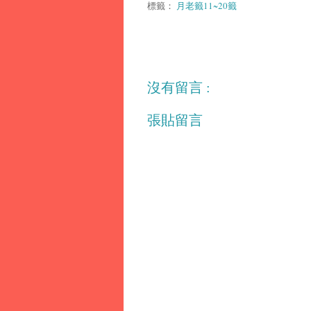
標籤：
月老籤11~20籤
沒有留言 :
張貼留言