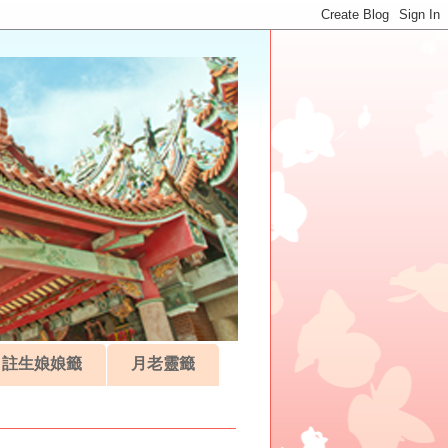
註生娘娘籤
月老靈籤