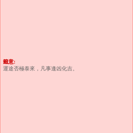
籤意:
運途否極泰來，凡事逢凶化吉。