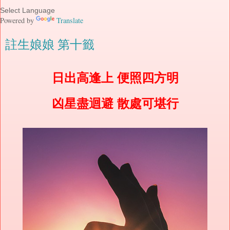
Powered by
Translate
註生娘娘 第十籤
日出高逢上 便照四方明
凶星盡迴避 散處可堪行