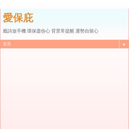
愛保庇
籤詩放手機 環保盡份心 背景常提醒 運勢自留心
▼