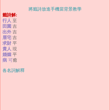
將籤詩放進手機當背景教學
籤詩解:
行人
至
田園
吉
出外
吉
厝宅
吉
求財
平
貴人
現
婚姻
平
病
可
癒
各名詞解釋