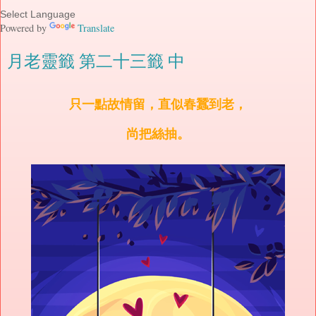
Powered by
Translate
月老靈籤 第二十三籤 中
只一點故情留，直似春蠶到老，
尚把絲抽。