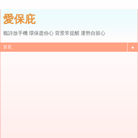
愛保庇
籤詩放手機 環保盡份心 背景常提醒 運勢自留心
▼