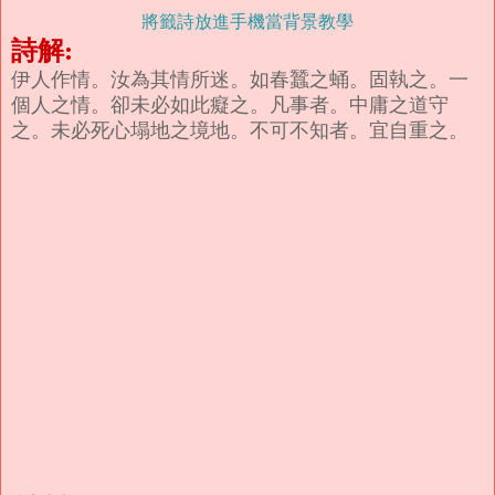
將籤詩放進手機當背景教學
詩解:
伊人作情。汝為其情所迷。如春蠶之蛹。固執之。一
個人之情。卻未必如此癡之。凡事者。中庸之道守
之。未必死心塌地之境地。不可不知者。宜自重之。