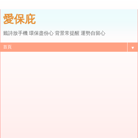
愛保庇
籤詩放手機 環保盡份心 背景常提醒 運勢自留心
▼