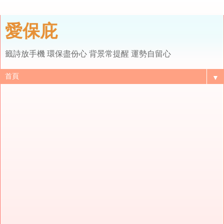
愛保庇
籤詩放手機 環保盡份心 背景常提醒 運勢自留心
▼