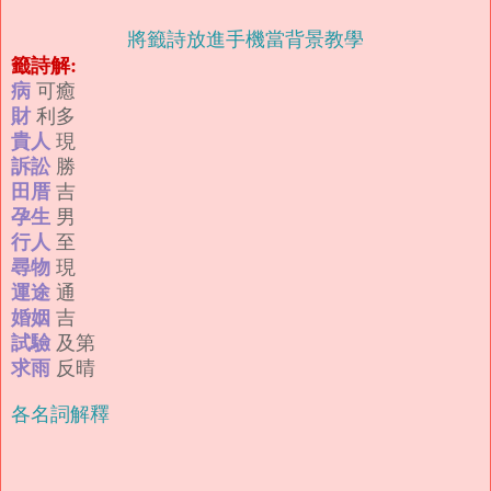
將籤詩放進手機當背景教學
籤詩解:
病
可癒
財
利多
貴人
現
訴訟
勝
田厝
吉
孕生
男
行人
至
尋物
現
運途
通
婚姻
吉
試驗
及第
求雨
反晴
各名詞解釋