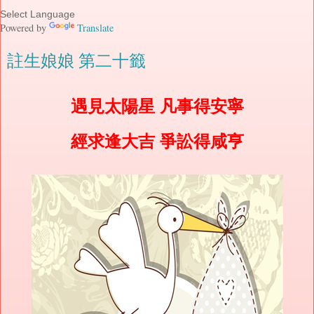
Powered by
Translate
註生娘娘 第二十籤
遇見太陽星 凡事得安寧
經求逢大吉 爭訟得咸亨