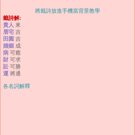
將籤詩放進手機當背景教學
籤詩解:
貴人
來
厝宅
吉
田園
吉
婚姻
成
病
可癒
財
可求
訟
可勝
運
將通
各名詞解釋