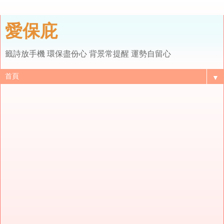
愛保庇
籤詩放手機 環保盡份心 背景常提醒 運勢自留心
▼