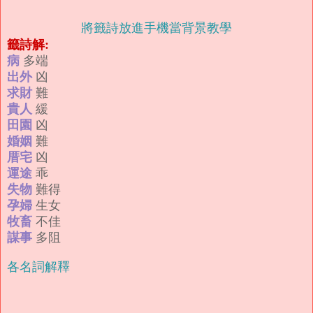
將籤詩放進手機當背景教學
籤詩解:
病
多端
出外
凶
求財
難
貴人
緩
田園
凶
婚姻
難
厝宅
凶
運途
乖
失物
難得
孕婦
生女
牧畜
不佳
謀事
多阻
各名詞解釋