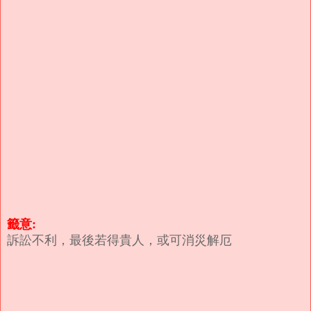
籤意:
訴訟不利，最後若得貴人，或可消災解厄