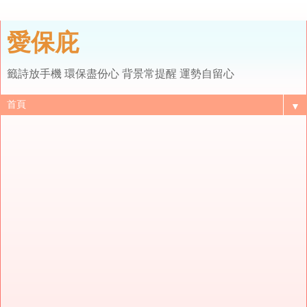
愛保庇
籤詩放手機 環保盡份心 背景常提醒 運勢自留心
▼