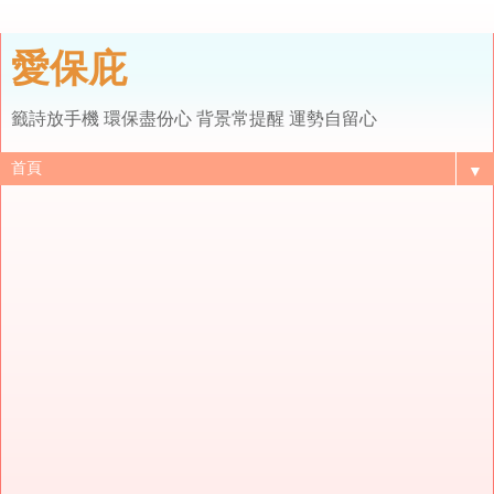
愛保庇
籤詩放手機 環保盡份心 背景常提醒 運勢自留心
▼