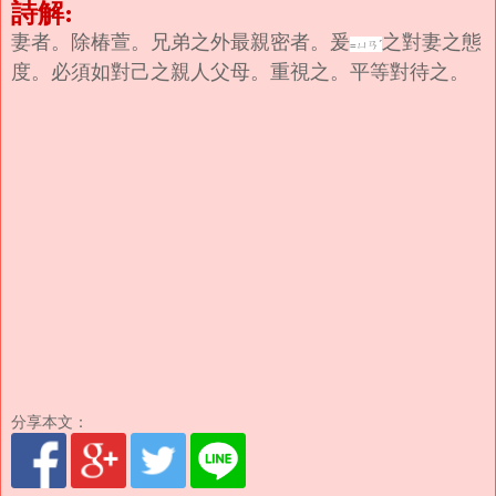
詩解:
妻者。除椿萱。兄弟之外最親密者。爰
之對妻之態
=ㄩㄢˊ
度。必須如對己之親人父母。重視之。平等對待之。
分享本文：