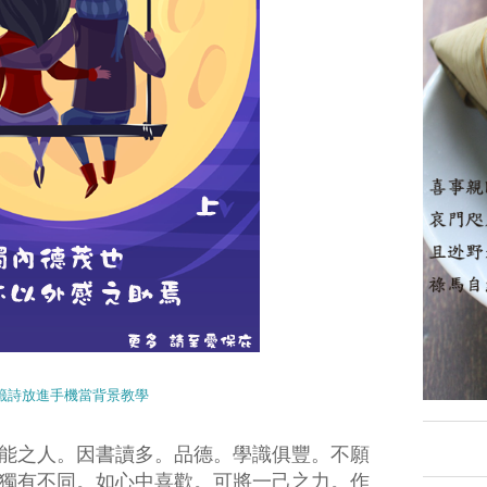
籤詩放進手機當背景教學
能之人。因書讀多。品德。學識俱豐。不願
獨有不同。如心中喜歡。可將一己之力。作