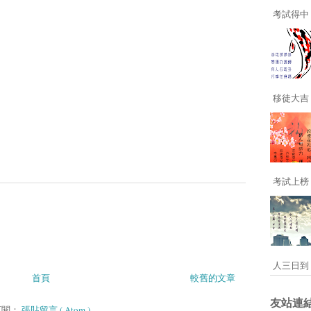
考試得中 
移徒大吉 
考試上榜 
人三日到 
首頁
較舊的文章
友站連
訂閱：
張貼留言 ( Atom )