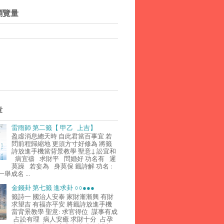
瀏覽量
章
雷雨師 第二籤【 甲乙 上吉】
盈虛消息總天時 自此君當百事宜 若
問前程歸縮地 更須方寸好修為 將籤
詩放進手機當背景教學 聖意↓ 訟宜和
病宜禱 求財平 問婚好 功名有 遲
莫躁 若妄為 身莫保 籤詩解 功名 :
舉成名 ...
金錢卦 第七籤 進求卦 ○○●●●
籤詩一 國治人安泰 家財漸漸興 有財
求望吉 有福亦平安 將籤詩放進手機
當背景教學 聖意: 求官得位 謀事有成
占訟有理 病人安癒 求財十分 占孕