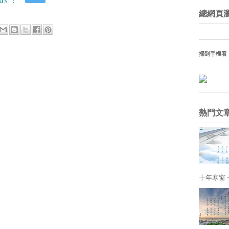
總網頁
掃到手機看
熱門文
十年寒窗 一