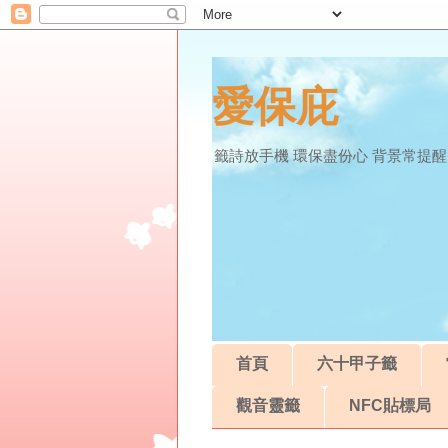
愛保庇
籤詩放手機 環保盡份心 背景常提醒
首頁
六十甲子籤
觀音靈籤
NFC貼標局