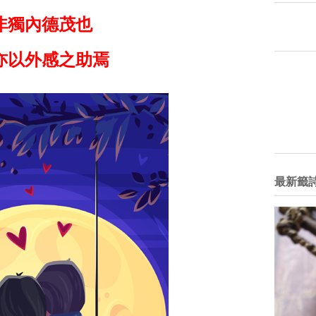
非獨內德茂也
亦以外感之助焉
最新籤