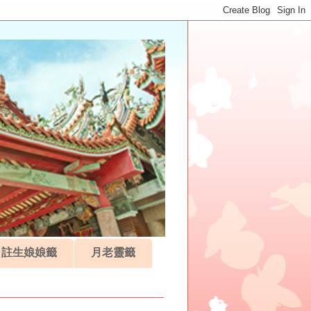
註生娘娘籤
月老靈籤