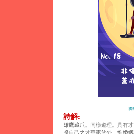
將
詩解:
雄鷹藏爪。同樣道理。具有才
將自己之才華露於外。惟婚姻