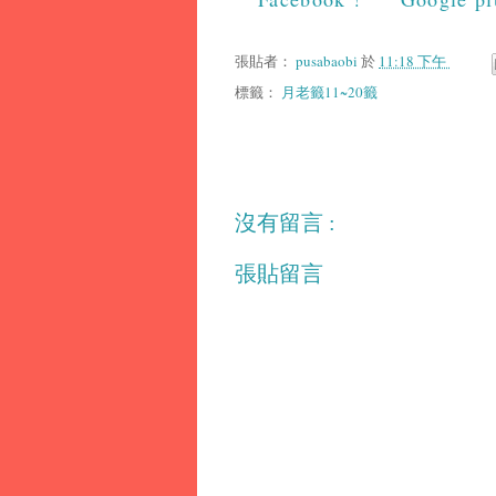
張貼者：
pusabaobi
於
11:18 下午
標籤：
月老籤11~20籤
沒有留言 :
張貼留言