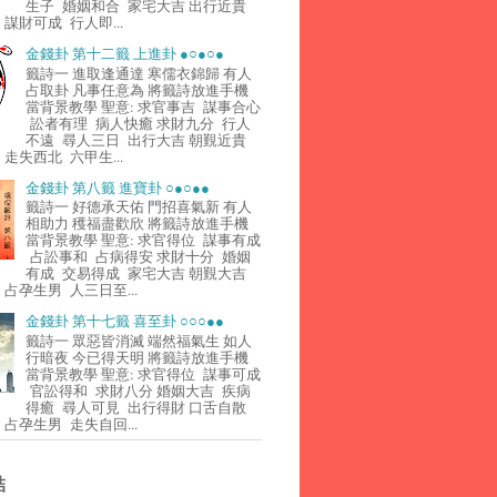
生子 婚姻和合 家宅大吉 出行近貴
謀財可成 行人即...
金錢卦 第十二籤 上進卦 ●○●○●
籤詩一 進取逢通達 寒儒衣錦歸 有人
占取卦 凡事任意為 將籤詩放進手機
當背景教學 聖意: 求官事吉 謀事合心
訟者有理 病人快癒 求財九分 行人
不遠 尋人三日 出行大吉 朝覲近貴
走失西北 六甲生...
金錢卦 第八籤 進寶卦 ○●○●●
籤詩一 好德承天佑 門招喜氣新 有人
相助力 穫福盡歡欣 將籤詩放進手機
當背景教學 聖意: 求官得位 謀事有成
占訟事和 占病得安 求財十分 婚姻
有成 交易得成 家宅大吉 朝覲大吉
占孕生男 人三日至...
金錢卦 第十七籤 喜至卦 ○○○●●
籤詩一 眾惡皆消滅 端然福氣生 如人
行暗夜 今已得天明 將籤詩放進手機
當背景教學 聖意: 求官得位 謀事可成
官訟得和 求財八分 婚姻大吉 疾病
得癒 尋人可見 出行得財 口舌自散
占孕生男 走失自回...
結