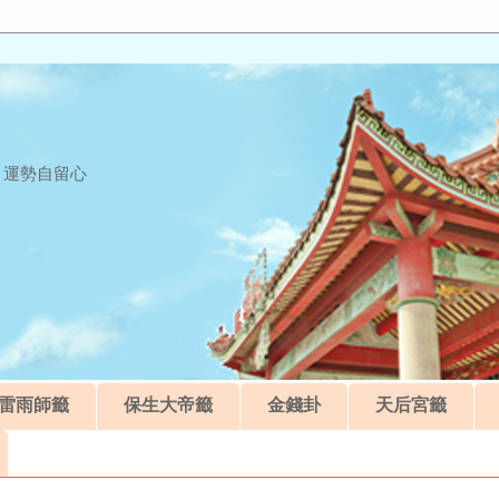
 運勢自留心
雷雨師籤
保生大帝籤
金錢卦
天后宮籤