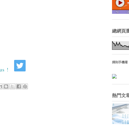
總網頁
掃到手機看
熱門文