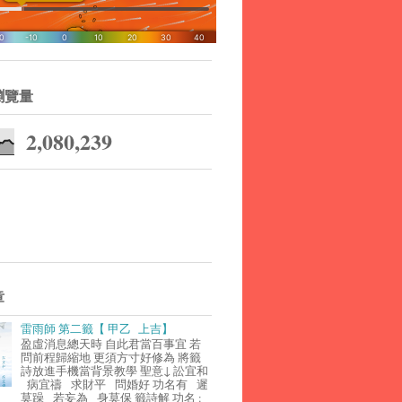
瀏覽量
2,080,239
章
雷雨師 第二籤【 甲乙 上吉】
盈虛消息總天時 自此君當百事宜 若
問前程歸縮地 更須方寸好修為 將籤
詩放進手機當背景教學 聖意↓ 訟宜和
病宜禱 求財平 問婚好 功名有 遲
莫躁 若妄為 身莫保 籤詩解 功名 :