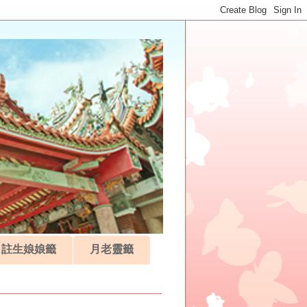
註生娘娘籤
月老靈籤