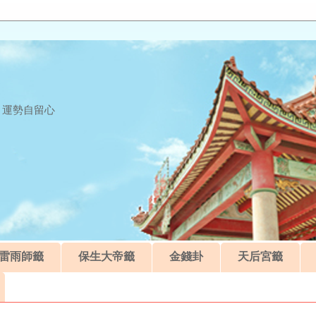
 運勢自留心
雷雨師籤
保生大帝籤
金錢卦
天后宮籤