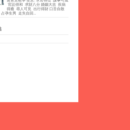
官訟得和 求財八分 婚姻大吉 疾病
得癒 尋人可見 出行得財 口舌自散
占孕生男 走失自回...
結