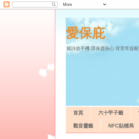
愛保庇
籤詩放手機 環保盡份心 背景常提醒
首頁
六十甲子籤
觀音靈籤
NFC貼標局