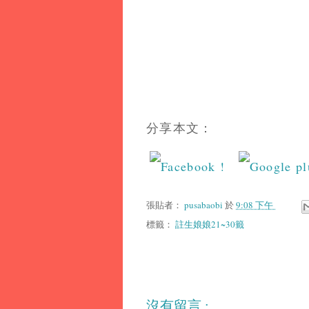
分享本文：
張貼者：
pusabaobi
於
9:08 下午
標籤：
註生娘娘21~30籤
沒有留言 :