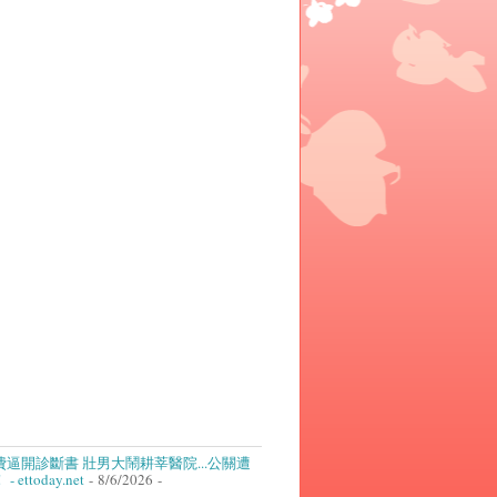
逼開診斷書 壯男大鬧耕莘醫院...公關遭
ettoday.net
- 8/6/2026
-