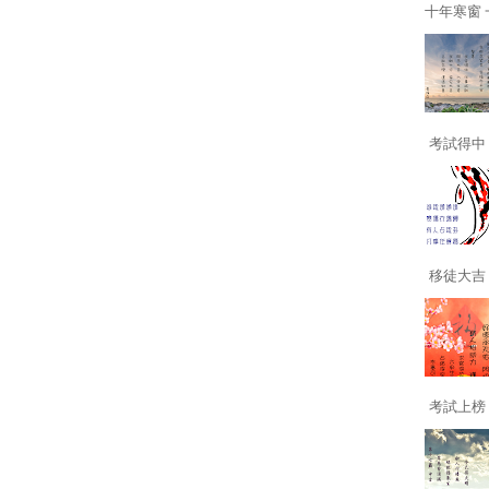
十年寒窗 一
考試得中 
移徒大吉 
考試上榜 