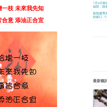
7月4日致
福部：因會
增一枝 未來我先知
劍指盧秀
的破口 - 
皆合意 添油正合宜
最新籤