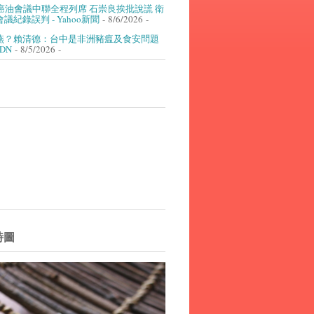
癌油會議中聯全程列席 石崇良挨批說謊 衛
議紀錄誤判 - Yahoo新聞
- 8/6/2026
-
燕？賴清德：台中是非洲豬瘟及食安問題
UDN
- 8/5/2026
-
詩圖