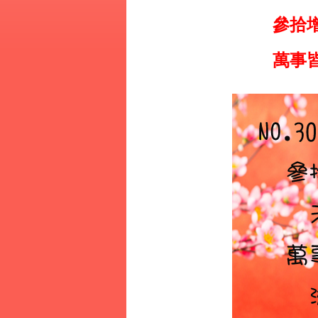
參拾
萬事