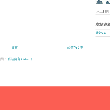
人三日到 
友站連
娃娃Go
首頁
較舊的文章
訂閱：
張貼留言 ( Atom )