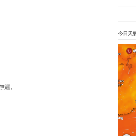
今日天
無疆。