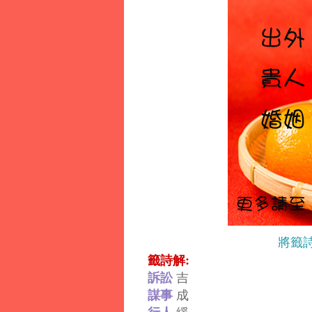
將籤
籤詩解:
訴訟
吉
謀事
成
行人
緩