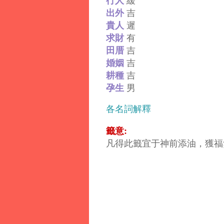
出外
吉
貴人
遲
求財
有
田厝
吉
婚姻
吉
耕種
吉
孕生
男
各名詞解釋
籤意:
凡得此籤宜于神前添油，獲福