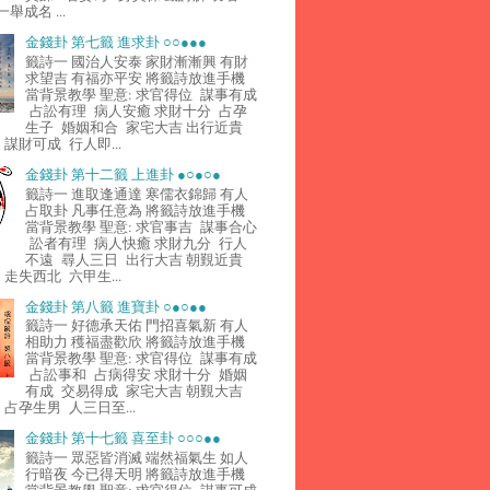
舉成名 ...
金錢卦 第七籤 進求卦 ○○●●●
籤詩一 國治人安泰 家財漸漸興 有財
求望吉 有福亦平安 將籤詩放進手機
當背景教學 聖意: 求官得位 謀事有成
占訟有理 病人安癒 求財十分 占孕
生子 婚姻和合 家宅大吉 出行近貴
謀財可成 行人即...
金錢卦 第十二籤 上進卦 ●○●○●
籤詩一 進取逢通達 寒儒衣錦歸 有人
占取卦 凡事任意為 將籤詩放進手機
當背景教學 聖意: 求官事吉 謀事合心
訟者有理 病人快癒 求財九分 行人
不遠 尋人三日 出行大吉 朝覲近貴
走失西北 六甲生...
金錢卦 第八籤 進寶卦 ○●○●●
籤詩一 好德承天佑 門招喜氣新 有人
相助力 穫福盡歡欣 將籤詩放進手機
當背景教學 聖意: 求官得位 謀事有成
占訟事和 占病得安 求財十分 婚姻
有成 交易得成 家宅大吉 朝覲大吉
占孕生男 人三日至...
金錢卦 第十七籤 喜至卦 ○○○●●
籤詩一 眾惡皆消滅 端然福氣生 如人
行暗夜 今已得天明 將籤詩放進手機
當背景教學 聖意: 求官得位 謀事可成