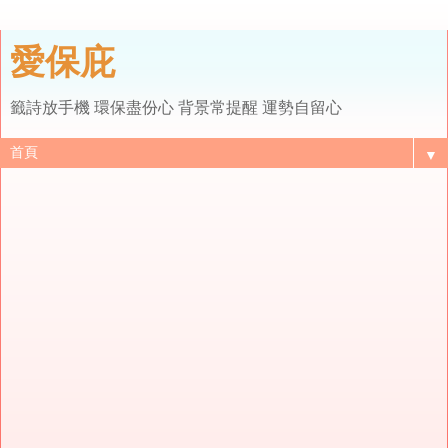
愛保庇
籤詩放手機 環保盡份心 背景常提醒 運勢自留心
▼