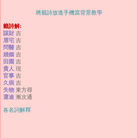
將籤詩放進手機當背景教學
籤詩解:
謀財
吉
厝宅
吉
問醫
吉
婚姻
吉
田園
吉
貴人
現
官事
吉
久病
吉
失物
東方尋
運途
漸次通
各名詞解釋