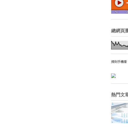
總網頁
掃到手機看
熱門文