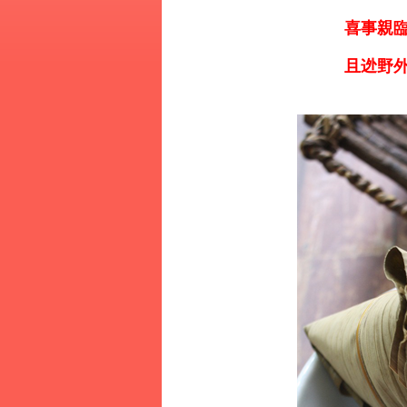
喜事親臨
且迯野外