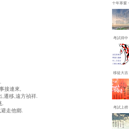
十年寒窗 一
考試得中 
移徒大吉 
.
禍事接連來,
,遷移,遠方禎祥.
.
考試上榜 
避走他鄉.