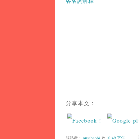
各名詞解釋
分享本文：
張貼者：
pusabaobi
於
10:49 下午