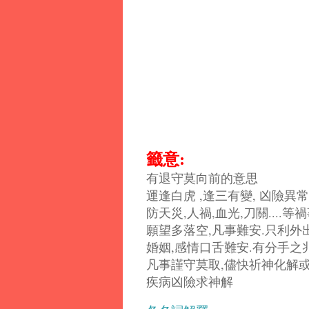
籤意:
有退守莫向前的意思
運逢白虎 ,逢三有變, 凶險異常
防天災,人禍,血光,刀關....等
願望多落空,凡事難安.只利外出
婚姻,感情口舌難安.有分手之兆
凡事謹守莫取,儘快祈神化解或
疾病凶險求神解