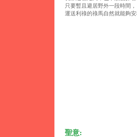
只要暫且避居野外一段時間，
運送利祿的祿馬自然就能夠安
聖意: