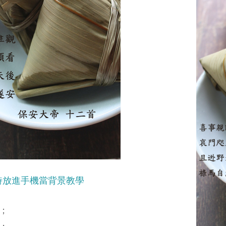
詩放進手機當背景教學
；
，