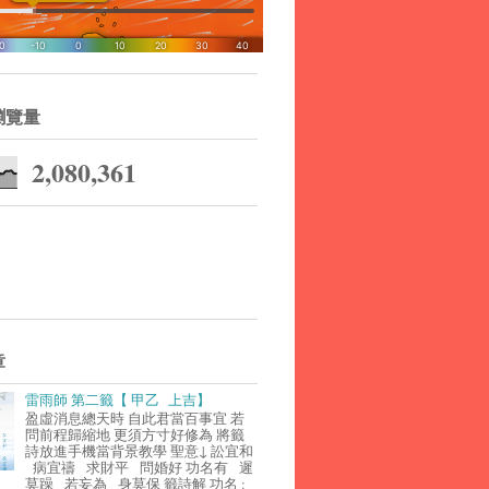
瀏覽量
2,080,361
章
雷雨師 第二籤【 甲乙 上吉】
盈虛消息總天時 自此君當百事宜 若
問前程歸縮地 更須方寸好修為 將籤
詩放進手機當背景教學 聖意↓ 訟宜和
病宜禱 求財平 問婚好 功名有 遲
莫躁 若妄為 身莫保 籤詩解 功名 :