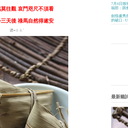
7月4日致
福部：因會
莫往觀 哀門咫尺不須看
劍指盧秀
的破口 - 
三天後 祿馬自然得遂安
迯=ㄊㄠˊ
最新籤