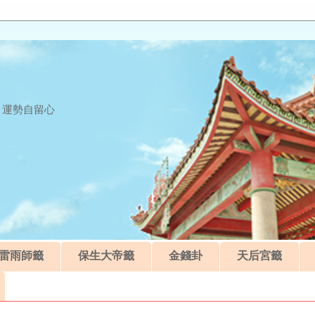
 運勢自留心
雷雨師籤
保生大帝籤
金錢卦
天后宮籤