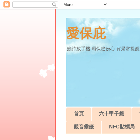
愛保庇
籤詩放手機 環保盡份心 背景常提醒
首頁
六十甲子籤
觀音靈籤
NFC貼標局