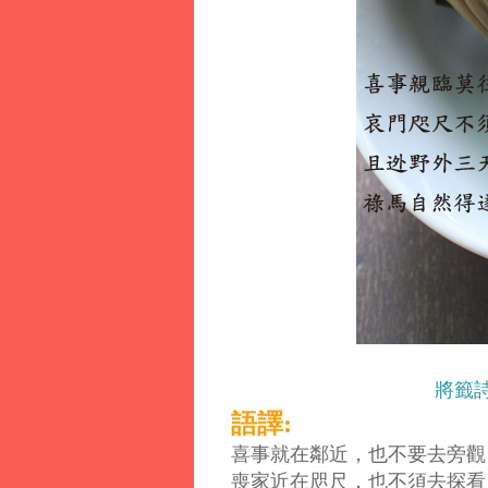
將籤
語譯:
喜事就在
鄰
近，也不要去旁觀
喪家近在咫尺，也不須去探看