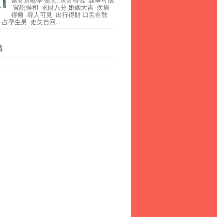
官訟得和 求財八分 婚姻大吉 疾病
得癒 尋人可見 出行得財 口舌自散
占孕生男 走失自回...
結