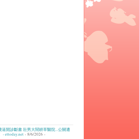
逼開診斷書 壯男大鬧耕莘醫院...公關遭
ettoday.net
- 8/6/2026
-