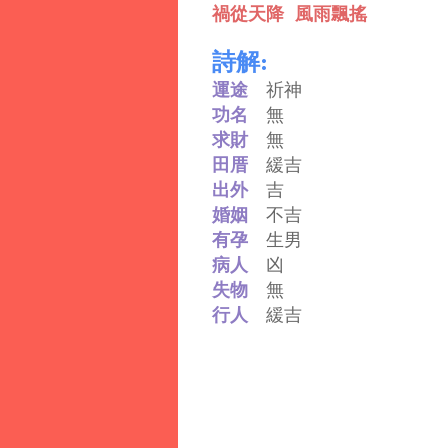
禍從天降 風雨飄搖
詩解:
運途
祈神
功名
無
求財
無
田厝
緩吉
出外
吉
婚姻
不吉
有孕
生男
病人
凶
失物
無
行人
緩吉