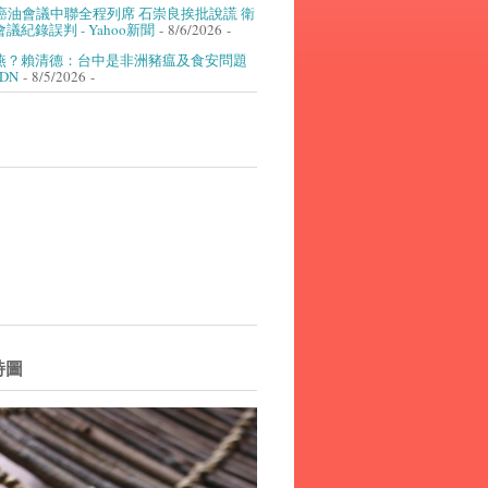
癌油會議中聯全程列席 石崇良挨批說謊 衛
議紀錄誤判 - Yahoo新聞
- 8/6/2026
-
燕？賴清德：台中是非洲豬瘟及食安問題
UDN
- 8/5/2026
-
詩圖