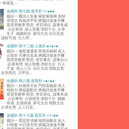
舉成名 ...
金錢卦 第七籤 進求卦 ○○●●●
籤詩一 國治人安泰 家財漸漸興 有財
求望吉 有福亦平安 將籤詩放進手機
當背景教學 聖意: 求官得位 謀事有成
占訟有理 病人安癒 求財十分 占孕
生子 婚姻和合 家宅大吉 出行近貴
謀財可成 行人即...
金錢卦 第十二籤 上進卦 ●○●○●
籤詩一 進取逢通達 寒儒衣錦歸 有人
占取卦 凡事任意為 將籤詩放進手機
當背景教學 聖意: 求官事吉 謀事合心
訟者有理 病人快癒 求財九分 行人
不遠 尋人三日 出行大吉 朝覲近貴
走失西北 六甲生...
金錢卦 第八籤 進寶卦 ○●○●●
籤詩一 好德承天佑 門招喜氣新 有人
相助力 穫福盡歡欣 將籤詩放進手機
當背景教學 聖意: 求官得位 謀事有成
占訟事和 占病得安 求財十分 婚姻
有成 交易得成 家宅大吉 朝覲大吉
占孕生男 人三日至...
金錢卦 第十七籤 喜至卦 ○○○●●
籤詩一 眾惡皆消滅 端然福氣生 如人
行暗夜 今已得天明 將籤詩放進手機
當背景教學 聖意: 求官得位 謀事可成