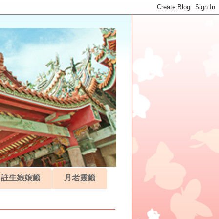
註生娘娘籤
月老靈籤